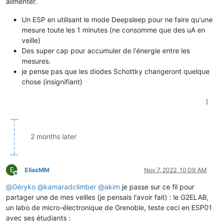
alimenter.
Un ESP en utilisant le mode Deepsleep pour ne faire qu'une
mesure toute les 1 minutes (ne consomme que des uA en
veille)
Des super cap pour accumuler de l'énergie entre les
mesures.
je pense pas que les diodes Schottky changeront quelque
chose (insignifiant)
2 months later
E
EliasMM
Nov 7, 2022, 10:09 AM
Offline
@
Géryko
@
kamaradclimber
@
akim
je passe sur ce fil pour
partager une de mes veilles (je pensais l'avoir fait) : le G2ELAB,
un labo de micro-électronique de Grenoble, teste ceci en ESP01
avec ses étudiants :