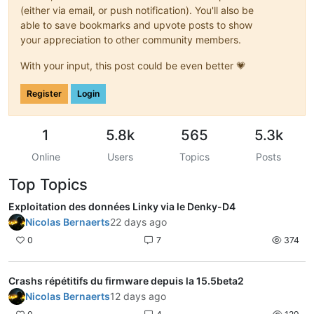
(either via email, or push notification). You'll also be
able to save bookmarks and upvote posts to show
your appreciation to other community members.
With your input, this post could be even better 💗
Register
Login
1
5.8k
565
5.3k
Online
Users
Topics
Posts
Top Topics
Exploitation des données Linky via le Denky-D4
Nicolas Bernaerts
22 days ago
0
7
374
Crashs répétitifs du firmware depuis la 15.5beta2
Nicolas Bernaerts
12 days ago