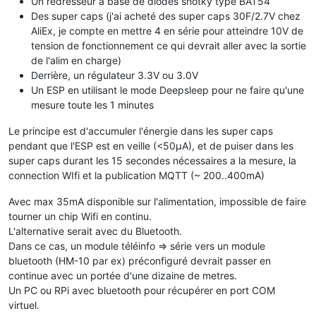
Un redresseur a base de diodes shotky type BAT54
Des super caps (j'ai acheté des super caps 30F/2.7V chez
AliEx, je compte en mettre 4 en série pour atteindre 10V de
tension de fonctionnement ce qui devrait aller avec la sortie
de l'alim en charge)
Derrière, un régulateur 3.3V ou 3.0V
Un ESP en utilisant le mode Deepsleep pour ne faire qu'une
mesure toute les 1 minutes
Le principe est d'accumuler l'énergie dans les super caps
pendant que l'ESP est en veille (<50µA), et de puiser dans les
super caps durant les 15 secondes nécessaires a la mesure, la
connection WIfi et la publication MQTT (~ 200..400mA)
Avec max 35mA disponible sur l'alimentation, impossible de faire
tourner un chip Wifi en continu.
L'alternative serait avec du Bluetooth.
Dans ce cas, un module téléinfo => série vers un module
bluetooth (HM-10 par ex) préconfiguré devrait passer en
continue avec un portée d'une dizaine de metres.
Un PC ou RPi avec bluetooth pour récupérer en port COM
virtuel.