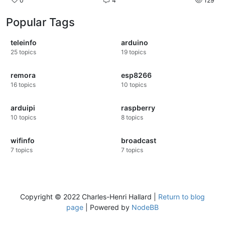
0
4
129
Popular Tags
teleinfo
arduino
25
topics
19
topics
remora
esp8266
16
topics
10
topics
arduipi
raspberry
10
topics
8
topics
wifinfo
broadcast
7
topics
7
topics
Copyright © 2022 Charles-Henri Hallard |
Return to blog
page
| Powered by
NodeBB