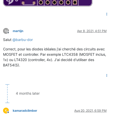
M
martijn
Apr 8, 2021, 4:51 PM
Offline
Salut
@
barbu-dor
Correct, pour les diodes idéales j'ai cherché des circuits avec
MOSFET et controller. Par exemple LTC4358 (MOSFET inclus,
1x) ou LT4320 (controller, 4x). J'ai decidé d'utiliser des
BAT54(S).
4 months later
K
kamaradclimber
Aug 20, 2021, 6:59 PM