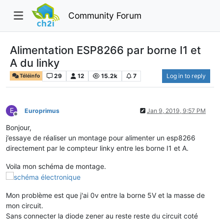
Community Forum
Alimentation ESP8266 par borne I1 et
A du linky
29
12
15.2k
7
Log in to reply
Téléinfo
E
Europrimus
Jan 9, 2019, 9:57 PM
Offline
Bonjour,
j’essaye de réaliser un montage pour alimenter un esp8266
directement par le compteur linky entre les borne I1 et A.
Voila mon schéma de montage.
Mon problème est que j'ai 0v entre la borne 5V et la masse de
mon circuit.
Sans connecter la diode zener au reste reste du circuit coté