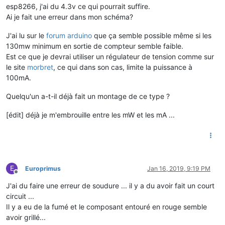
esp8266, j'ai du 4.3v ce qui pourrait suffire.
Ai je fait une erreur dans mon schéma?
J'ai lu sur le
forum arduino
que ça semble possible même si les
130mw minimum en sortie de compteur semble faible.
Est ce que je devrai utiliser un régulateur de tension comme sur
le site
morbret
, ce qui dans son cas, limite la puissance à
100mA.
Quelqu'un a-t-il déjà fait un montage de ce type ?
[édit] déjà je m'embrouille entre les mW et les mA ...
E
Europrimus
Jan 16, 2019, 9:19 PM
Offline
J'ai du faire une erreur de soudure ... il y a du avoir fait un court
circuit ...
Il y a eu de la fumé et le composant entouré en rouge semble
avoir grillé...