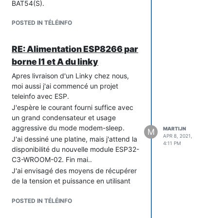
BAT54(S).
POSTED IN TÉLÉINFO
RE: Alimentation ESP8266 par
borne I1 et A du linky
Apres livraison d'un Linky chez nous,
moi aussi j'ai commencé un projet
teleinfo avec ESP.
J'espère le courant fourni suffice avec
un grand condensateur et usage
aggressive du mode modem-sleep.
MARTIJN
M
APR 8, 2021,
J'ai dessiné une platine, mais j'attend la
4:11 PM
disponibilité du nouvelle module ESP32-
C3-WROOM-02. Fin mai..
J'ai envisagé des moyens de récupérer
de la tension et puissance en utilisant
des diodes idéales et des régulateurs
DC-DC, mais ces solutions sont trop
POSTED IN TÉLÉINFO
chères pour un petit gain.