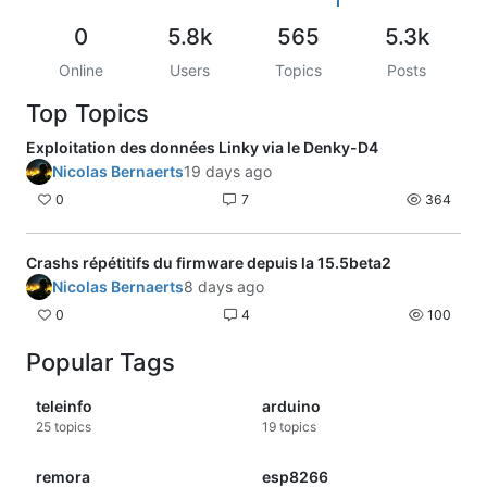
Je suis surpris de la faible résistance
0
5.8k
565
5.3k
que certains doivent utiliser en série
avec les diodes optocoupleurs. Peut-
Online
Users
Topics
Posts
être les caractéristiques de
l'optocoupleur ne sont pas optimales?
Top Topics
Exploitation des données Linky via le Denky-D4
Nicolas Bernaerts
19 days ago
0
7
364
Crashs répétitifs du firmware depuis la 15.5beta2
Nicolas Bernaerts
8 days ago
0
4
100
Popular Tags
teleinfo
arduino
25
topics
19
topics
remora
esp8266