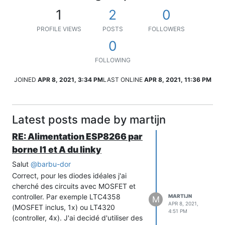
1
2
0
PROFILE VIEWS
POSTS
FOLLOWERS
0
FOLLOWING
JOINED
APR 8, 2021, 3:34 PM
LAST ONLINE
APR 8, 2021, 11:36 PM
Latest posts made by martijn
RE: Alimentation ESP8266 par
borne I1 et A du linky
Salut
@
barbu-dor
Correct, pour les diodes idéales j'ai
cherché des circuits avec MOSFET et
controller. Par exemple LTC4358
MARTIJN
M
APR 8, 2021,
(MOSFET inclus, 1x) ou LT4320
4:51 PM
(controller, 4x). J'ai decidé d'utiliser des