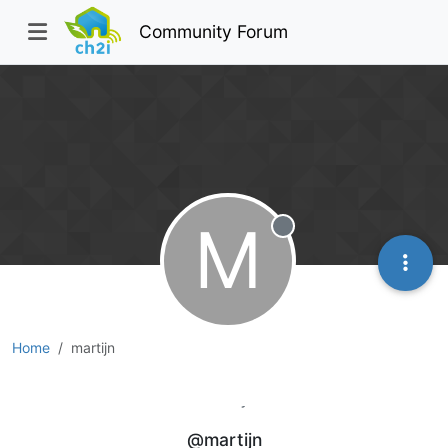
Community Forum
M
Offline
Home
martijn
martijn
@martijn