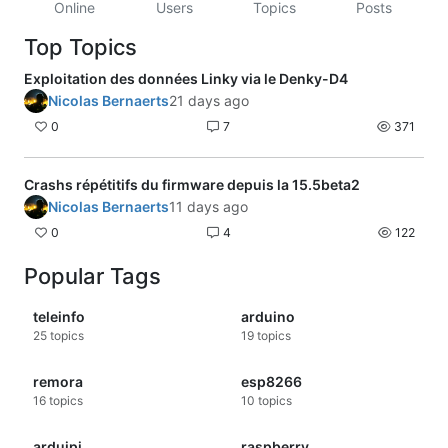
Online
Users
Topics
Posts
Top Topics
Exploitation des données Linky via le Denky-D4
Nicolas Bernaerts
21 days ago
0
7
371
Crashs répétitifs du firmware depuis la 15.5beta2
Nicolas Bernaerts
11 days ago
0
4
122
Popular Tags
teleinfo
arduino
25
topics
19
topics
remora
esp8266
16
topics
10
topics
arduipi
raspberry