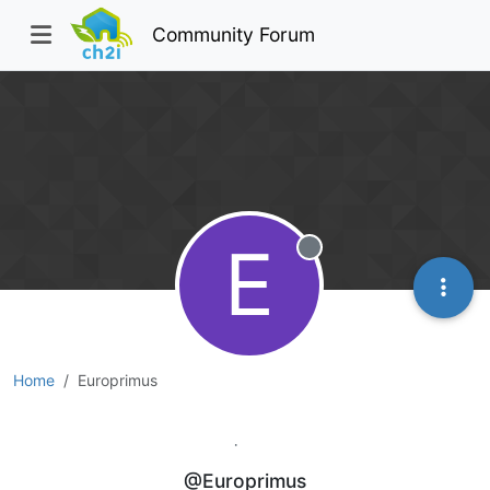
Community Forum
E
Offline
Home
Europrimus
Europrimus
@Europrimus