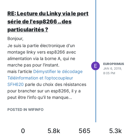
semble possible même si les 130mw
minimum en sortie de compteur semble
RE: Lecture du Linky via le port
faible.
série de l'esp8266 .. des
Est ce que je devrai utiliser un
particularités ?
régulateur de tension comme sur le site
morbret
, ce qui dans son cas, limite la
Bonjour,
puissance à 100mA.
Je suis la partie électronique d'un
Quelqu'un a-t-il déjà fait un montage de
montage linky vers esp8266 avec
ce type ?
alimentation via la borne A, qui ne
[édit] déjà je m'embrouille entre les mW
EUROPRIMUS
marche pas pour l'instant.
E
JAN 6, 2019,
et les mA ...
mais l'article
Démystifier le décodage
8:05 PM
Téléinformation et l’optocoupleur
SFH620
parle du choix des résistances
pour brancher sur un esp8266, il y a
peut être l'info qu'il te manque...
POSTED IN WIFINFO
0
5.8k
565
5.3k