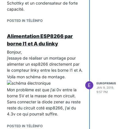
Schottky et un condensateur de forte
capacité.
L'ESP8266 consommerai 250ma, le
POSTED IN TÉLÉINFO
double de ce que fourni le linky, donc
en activant le circuit 1min toutes 5min,
ça doit pouvoir marcher.
Alimentation ESP8266 par
borne I1 et A du linky
Bonjour,
j’essaye de réaliser un montage pour
alimenter un esp8266 directement par
le compteur linky entre les borne I1 et A.
Voila mon schéma de montage.
EUROPRIMUS
E
JAN 9, 2019,
Mon problème est que j'ai 0v entre la
9:57 PM
borne 5V et la masse de mon circuit.
Sans connecter la diode zener au reste
reste du circuit coté esp8266, j'ai du
4.3v ce qui pourrait suffire.
Ai je fait une erreur dans mon schéma?
POSTED IN TÉLÉINFO
J'ai lu sur le
forum arduino
que ça