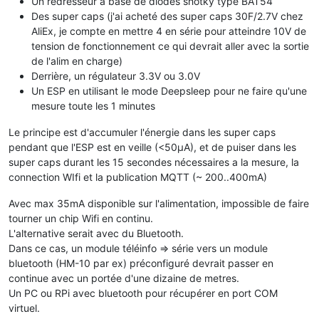
Un redresseur a base de diodes shotky type BAT54
Des super caps (j'ai acheté des super caps 30F/2.7V chez
AliEx, je compte en mettre 4 en série pour atteindre 10V de
tension de fonctionnement ce qui devrait aller avec la sortie
de l'alim en charge)
Derrière, un régulateur 3.3V ou 3.0V
Un ESP en utilisant le mode Deepsleep pour ne faire qu'une
mesure toute les 1 minutes
Le principe est d'accumuler l'énergie dans les super caps
pendant que l'ESP est en veille (<50µA), et de puiser dans les
super caps durant les 15 secondes nécessaires a la mesure, la
connection WIfi et la publication MQTT (~ 200..400mA)
Avec max 35mA disponible sur l'alimentation, impossible de faire
tourner un chip Wifi en continu.
L'alternative serait avec du Bluetooth.
Dans ce cas, un module téléinfo => série vers un module
bluetooth (HM-10 par ex) préconfiguré devrait passer en
continue avec un portée d'une dizaine de metres.
Un PC ou RPi avec bluetooth pour récupérer en port COM
virtuel.