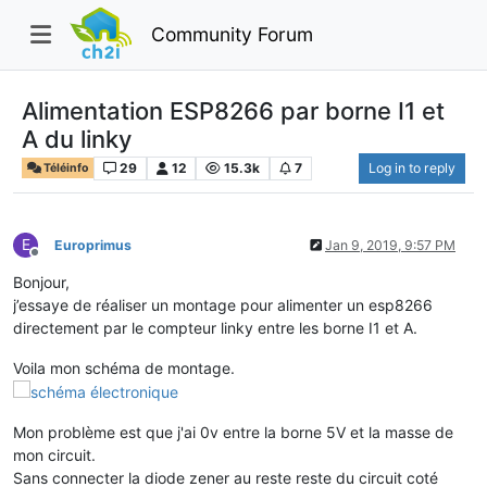
Community Forum
Alimentation ESP8266 par borne I1 et
A du linky
29
12
15.3k
7
Log in to reply
Téléinfo
E
Europrimus
Jan 9, 2019, 9:57 PM
Offline
Bonjour,
j’essaye de réaliser un montage pour alimenter un esp8266
directement par le compteur linky entre les borne I1 et A.
Voila mon schéma de montage.
Mon problème est que j'ai 0v entre la borne 5V et la masse de
mon circuit.
Sans connecter la diode zener au reste reste du circuit coté