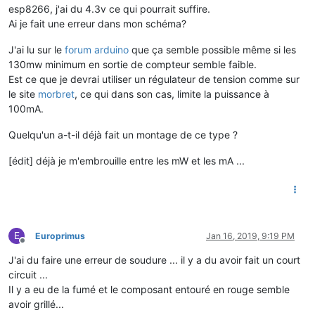
esp8266, j'ai du 4.3v ce qui pourrait suffire.
Ai je fait une erreur dans mon schéma?
J'ai lu sur le
forum arduino
que ça semble possible même si les
130mw minimum en sortie de compteur semble faible.
Est ce que je devrai utiliser un régulateur de tension comme sur
le site
morbret
, ce qui dans son cas, limite la puissance à
100mA.
Quelqu'un a-t-il déjà fait un montage de ce type ?
[édit] déjà je m'embrouille entre les mW et les mA ...
E
Europrimus
Jan 16, 2019, 9:19 PM
Offline
J'ai du faire une erreur de soudure ... il y a du avoir fait un court
circuit ...
Il y a eu de la fumé et le composant entouré en rouge semble
avoir grillé...