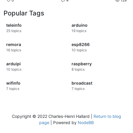
0
4
129
Popular Tags
teleinfo
arduino
25
topics
19
topics
remora
esp8266
16
topics
10
topics
arduipi
raspberry
10
topics
8
topics
wifinfo
broadcast
7
topics
7
topics
Copyright © 2022 Charles-Henri Hallard |
Return to blog
page
| Powered by
NodeBB