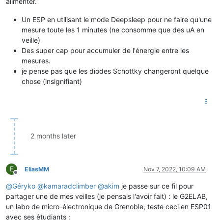
alimenter.
Un ESP en utilisant le mode Deepsleep pour ne faire qu'une
mesure toute les 1 minutes (ne consomme que des uA en
veille)
Des super cap pour accumuler de l'énergie entre les
mesures.
je pense pas que les diodes Schottky changeront quelque
chose (insignifiant)
2 months later
E
EliasMM
Nov 7, 2022, 10:09 AM
Offline
@
Géryko
@
kamaradclimber
@
akim
je passe sur ce fil pour
partager une de mes veilles (je pensais l'avoir fait) : le G2ELAB,
un labo de micro-électronique de Grenoble, teste ceci en ESP01
avec ses étudiants :