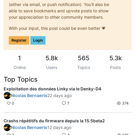
(either via email, or push notification). You'll also be
able to save bookmarks and upvote posts to show
your appreciation to other community members.
With your input, this post could be even better 💗
Register
Login
1
5.8k
565
5.3k
Online
Users
Topics
Posts
Top Topics
Exploitation des données Linky via le Denky-D4
Nicolas Bernaerts
22 days ago
0
7
374
Crashs répétitifs du firmware depuis la 15.5beta2
Nicolas Bernaerts
12 days ago