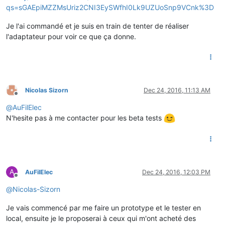
qs=sGAEpiMZZMsUriz2CNI3EySWfhI0Lk9UZUoSnp9VCnk%3D
Je l'ai commandé et je suis en train de tenter de réaliser
l'adaptateur pour voir ce que ça donne.
Nicolas Sizorn
Dec 24, 2016, 11:13 AM
Offline
@
AuFilElec
N'hesite pas à me contacter pour les beta tests
A
AuFilElec
Dec 24, 2016, 12:03 PM
Offline
@
Nicolas-Sizorn
Je vais commencé par me faire un prototype et le tester en
local, ensuite je le proposerai à ceux qui m'ont acheté des