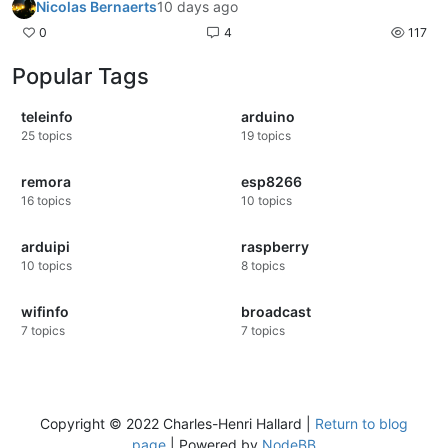
Nicolas Bernaerts
10 days ago
0
4
117
Popular Tags
teleinfo
arduino
25
topics
19
topics
remora
esp8266
16
topics
10
topics
arduipi
raspberry
10
topics
8
topics
wifinfo
broadcast
7
topics
7
topics
Copyright © 2022 Charles-Henri Hallard |
Return to blog
page
| Powered by
NodeBB