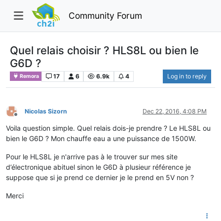
Community Forum
Quel relais choisir ? HLS8L ou bien le
G6D ?
17
6
6.9k
4
Log in to reply
Remora
Nicolas Sizorn
Dec 22, 2016, 4:08 PM
Offline
Voila question simple. Quel relais dois-je prendre ? Le HLS8L ou
bien le G6D ? Mon chauffe eau a une puissance de 1500W.
Pour le HLS8L je n'arrive pas à le trouver sur mes site
d’électronique abituel sinon le G6D à plusieur référence je
suppose que si je prend ce dernier je le prend en 5V non ?
Merci