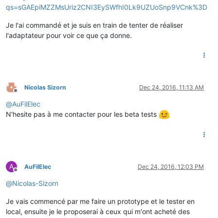
qs=sGAEpiMZZMsUriz2CNI3EySWfhI0Lk9UZUoSnp9VCnk%3D
Je l'ai commandé et je suis en train de tenter de réaliser
l'adaptateur pour voir ce que ça donne.
Nicolas Sizorn
Dec 24, 2016, 11:13 AM
Offline
@
AuFilElec
N'hesite pas à me contacter pour les beta tests
A
AuFilElec
Dec 24, 2016, 12:03 PM
Offline
@
Nicolas-Sizorn
Je vais commencé par me faire un prototype et le tester en
local, ensuite je le proposerai à ceux qui m'ont acheté des