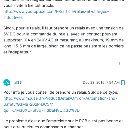
vous invite à lire cet article:
http://www.yoctopuce.com/FR/article/relais-et-charges-
inductives
Sinon, pour le relais, il faut prendre un relais avec une tension de
5V DC pour la commande du relais, avec un contact pouvant
supporter 10A en 240V AC et mesurant, au maximum, 19 mm de
long, 15.5 mm de large, sinon ça ne passe pas entre les borniers
et l'adaptateur.
A
al85
Dec 23, 2016, 7:54 AM
Offline
Pour info je vous conseil de prendre un relais SSR de ce type:
http://www.mouser.fr/ProductDetail/Omron-Automation-and-
Safety/G3MB-202P-DC5/?
qs=lK7M36XCk6I5q71jdbaHVQ%3D%3D
Le problème c'est que l'empreinte sur le PCB n'est pas bonne et
peut etre quelques composants à changer.