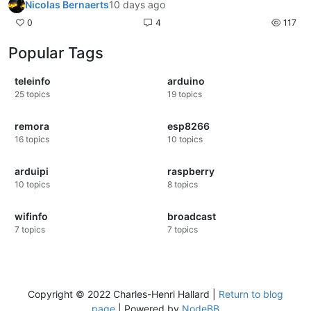
Nicolas Bernaerts
10 days ago
0
4
117
Popular Tags
teleinfo
arduino
25
topics
19
topics
remora
esp8266
16
topics
10
topics
arduipi
raspberry
10
topics
8
topics
wifinfo
broadcast
7
topics
7
topics
Copyright © 2022 Charles-Henri Hallard |
Return to blog
page
| Powered by
NodeBB