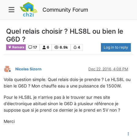
Community Forum
Quel relais choisir ? HLS8L ou bien le
G6D ?
17
6
6.9k
4
Log in to reply
Remora
Nicolas Sizorn
Dec 22, 2016, 4:08 PM
Offline
Voila question simple. Quel relais dois-je prendre ? Le HLS8L ou
bien le G6D ? Mon chauffe eau a une puissance de 1500W.
Pour le HLS8L je n'arrive pas à le trouver sur mes site
d’électronique abituel sinon le G6D à plusieur référence je
suppose que si je prend ce dernier je le prend en 5V non ?
Merci