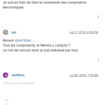
Je suis en train de faire la commande des composants
électroniques.
P
pal
Jul 27, 2016, 9:38 PM
Offline
Bonsoir
@
AuFilElec
,
Tous les composants, le Wemos y compris ?
Je n'ai rien encore donc je suis intéressé par tout.
A
AuFilElec
Jul 28, 2016, 7:18 AM
Offline
This post is deleted!