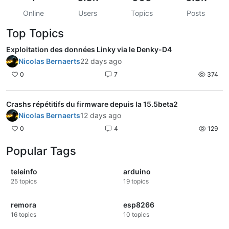
Online
Users
Topics
Posts
Top Topics
Exploitation des données Linky via le Denky-D4
Nicolas Bernaerts
22 days ago
0
7
374
Crashs répétitifs du firmware depuis la 15.5beta2
Nicolas Bernaerts
12 days ago
0
4
129
Popular Tags
teleinfo
arduino
25
topics
19
topics
remora
esp8266
16
topics
10
topics