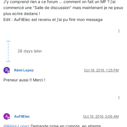
J'y comprend rien a ce forum ... comment on fait un MP ? j'ai
commencé une "Salle de discussion" mais maintenant je ne peux
plus ecrire dedans !
Edit : AuFilElec est revenu et j'ai pu finir mon message
28 days later
R
Rémi Lopez
Oct 18, 2016, 1:25 PM
Offline
Preneur aussi !! Merci !
A
AuFilElec
Oct 19, 2016, 5:06 AM
Offline
@
Rémi-Lopez
Demande prise en compte, en attente