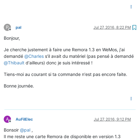
P
pal
Jul 27, 2016, 8:22 PM
Offline
Bonjour,
Je cherche justement à faire une Remora 1.3 en WeMos, j'ai
demandé
@
Charles
s'il avait du matériel (pas pensé à demandé
@
Thibault
d'ailleurs) donc je suis intéressé !
Tiens-moi au courant si ta commande n'est pas encore faite.
Bonne journée.
A
AuFilElec
Jul 27, 2016, 9:12 PM
Offline
Bonsoir
@
pal
,
Il me reste une carte Remora de disponible en version 1.3