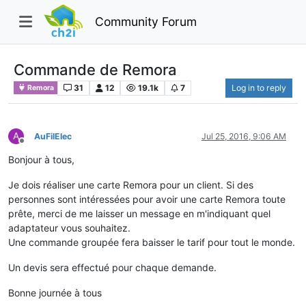
Community Forum
Commande de Remora
31
12
19.1k
7
Log in to reply
Remora
A
AuFilElec
Jul 25, 2016, 9:06 AM
Offline
Bonjour à tous,
Je dois réaliser une carte Remora pour un client. Si des
personnes sont intéressées pour avoir une carte Remora toute
prête, merci de me laisser un message en m'indiquant quel
adaptateur vous souhaitez.
Une commande groupée fera baisser le tarif pour tout le monde.
Un devis sera effectué pour chaque demande.
Bonne journée à tous