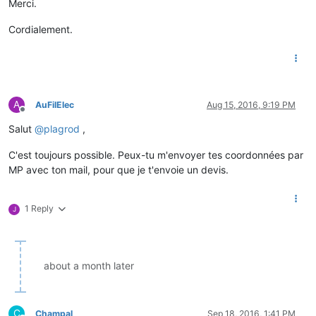
Merci.
Cordialement.
A
AuFilElec
Aug 15, 2016, 9:19 PM
Offline
Salut
@
plagrod
,
C'est toujours possible. Peux-tu m'envoyer tes coordonnées par
MP avec ton mail, pour que je t'envoie un devis.
1 Reply
J
about a month later
C
Champal
Sep 18, 2016, 1:41 PM