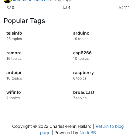
0
4
111
Popular Tags
teleinfo
arduino
25
topics
19
topics
remora
esp8266
16
topics
10
topics
arduipi
raspberry
10
topics
8
topics
wifinfo
broadcast
7
topics
7
topics
Copyright © 2022 Charles-Henri Hallard |
Return to blog
page
| Powered by
NodeBB