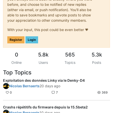
before, and choose to be notified of new replies
(either via email, or push notification). You'll also be
able to save bookmarks and upvote posts to show
your appreciation to other community members.
With your input, this post could be even better 💗
Register
Login
0
5.8k
565
5.3k
Online
Users
Topics
Posts
Top Topics
Exploitation des données Linky via le Denky-D4
Nicolas Bernaerts
20 days ago
0
7
369
Crashs répétitifs du firmware depuis la 15.5beta2
Nicolas Bernaerts
10 days ago