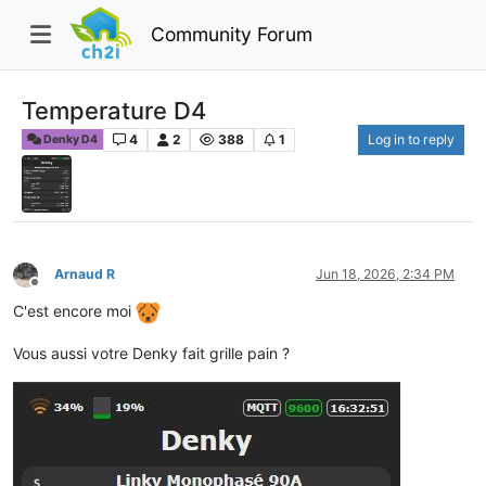
Community Forum
Temperature D4
4
2
388
1
Log in to reply
Denky D4
Arnaud R
Jun 18, 2026, 2:34 PM
Offline
C'est encore moi
Vous aussi votre Denky fait grille pain ?