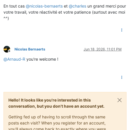
En tout cas
@
nicolas-bernaerts
et
@
charles
un grand merci pour
votre travail, votre réactivité et votre patience (surtout avec moi
^^)
Nicolas Bernaerts
Jun 18, 2026, 11:01 PM
Offline
@
Arnaud-R
you're welcome !
Hello! It looks like you're interested in this
conversation, but you don't have an account yet.
Getting fed up of having to scroll through the same
posts each visit? When you register for an account,
you'll always come back to exactly where you were