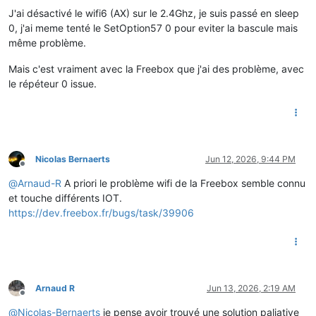
J'ai désactivé le wifi6 (AX) sur le 2.4Ghz, je suis passé en sleep
0, j'ai meme tenté le SetOption57 0 pour eviter la bascule mais
même problème.
Mais c'est vraiment avec la Freebox que j'ai des problème, avec
le répéteur 0 issue.
Nicolas Bernaerts
Jun 12, 2026, 9:44 PM
Offline
@
Arnaud-R
A priori le problème wifi de la Freebox semble connu
et touche différents IOT.
https://dev.freebox.fr/bugs/task/39906
Arnaud R
Jun 13, 2026, 2:19 AM
Offline
@
Nicolas-Bernaerts
je pense avoir trouvé une solution paliative