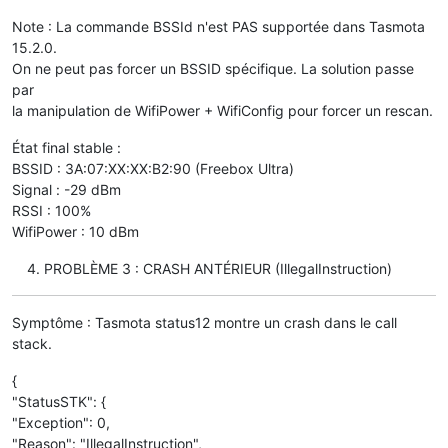
Note : La commande BSSId n'est PAS supportée dans Tasmota
15.2.0.
On ne peut pas forcer un BSSID spécifique. La solution passe
par
la manipulation de WifiPower + WifiConfig pour forcer un rescan.
État final stable :
BSSID : 3A:07:XX:XX:B2:90 (Freebox Ultra)
Signal : -29 dBm
RSSI : 100%
WifiPower : 10 dBm
PROBLÈME 3 : CRASH ANTÉRIEUR (IllegalInstruction)
Symptôme : Tasmota status12 montre un crash dans le call
stack.
{
"StatusSTK": {
"Exception": 0,
"Reason": "IllegalInstruction",