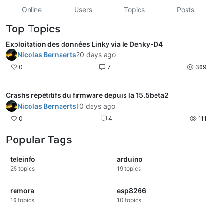
Online
Users
Topics
Posts
Top Topics
Exploitation des données Linky via le Denky-D4
Nicolas Bernaerts
20 days ago
0
7
369
Crashs répétitifs du firmware depuis la 15.5beta2
Nicolas Bernaerts
10 days ago
0
4
111
Popular Tags
teleinfo
arduino
25
topics
19
topics
remora
esp8266
16
topics
10
topics