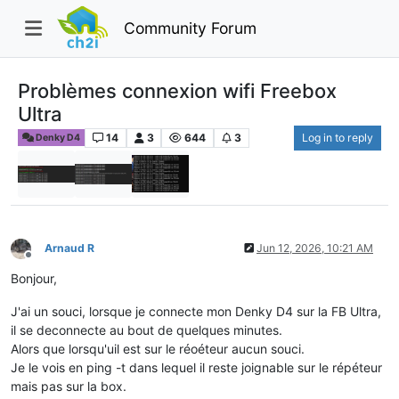
Community Forum
Problèmes connexion wifi Freebox
Ultra
14
3
644
3
Log in to reply
Denky D4
Arnaud R
Jun 12, 2026, 10:21 AM
Offline
Bonjour,
J'ai un souci, lorsque je connecte mon Denky D4 sur la FB Ultra,
il se deconnecte au bout de quelques minutes.
Alors que lorsqu'uil est sur le réoéteur aucun souci.
Je le vois en ping -t dans lequel il reste joignable sur le répéteur
mais pas sur la box.