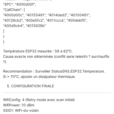
"EPC": "4000d00f",
"CallChain": [
"4000d00c", "40155491", "4014ded2", "40150491",
"40129cb2", "400e5fc2", "4011ccca", "400debf0",
"400d9cb4", "4015929b"
]
}
}
Température ESP32 mesurée : 58 a 62°C.
Cause exacte non déterminée (conflit serie teleinfo ? surchauffe
?).
Recommandation : Surveiller StatusSNS.ESP32.Temperature.
Si > 70°C, ajouter un dissipateur thermique.
CONFIGURATION FINALE
WifiConfig: 4 (Retry mode avec scan initial)
WifiPower: 10 dBm
SSID1: WiFi-du-voisin