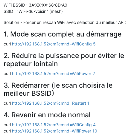
WiFi BSSID : 3A:XX:XX:68:8D:A0
SSID : "WiFi-du-voisin" (mesh)
Solution - Forcer un rescan WiFi avec sélection du meilleur AP :
1. Mode scan complet au démarrage
curl
http://192.168.1.52/cm?cmnd=WifiConfig 5
2. Réduire la puissance pour éviter le
repeteur lointain
curl
http://192.168.1.52/cm?cmnd=WifiPower 2
3. Redémarrer (le scan choisira le
meilleur BSSID)
curl
http://192.168.1.52/cm?cmnd=Restart 1
4. Revenir en mode normal
curl
http://192.168.1.52/cm?cmnd=WifiConfig 4
curl
http://192.168.1.52/cm?cmnd=WifiPower 10