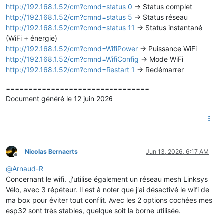
http://192.168.1.52/cm?cmnd=status 0
-> Status complet
http://192.168.1.52/cm?cmnd=status 5
-> Status réseau
http://192.168.1.52/cm?cmnd=status 11
-> Status instantané
(WiFi + énergie)
http://192.168.1.52/cm?cmnd=WifiPower
-> Puissance WiFi
http://192.168.1.52/cm?cmnd=WifiConfig
-> Mode WiFi
http://192.168.1.52/cm?cmnd=Restart 1
-> Redémarrer
================================
Document généré le 12 juin 2026
Nicolas Bernaerts
Jun 13, 2026, 6:17 AM
Offline
@
Arnaud-R
Concernant le wifi. ,j'utilise également un réseau mesh Linksys
Vélo, avec 3 répéteur. Il est à noter que j'ai désactivé le wifi de
ma box pour éviter tout conflit. Avec les 2 options cochées mes
esp32 sont très stables, quelque soit la borne utilisée.