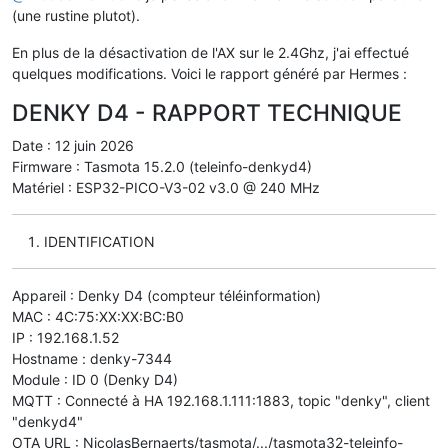
(une rustine plutot).
En plus de la désactivation de l'AX sur le 2.4Ghz, j'ai effectué
quelques modifications. Voici le rapport généré par Hermes :
DENKY D4 - RAPPORT TECHNIQUE
Date : 12 juin 2026
Firmware : Tasmota 15.2.0 (teleinfo-denkyd4)
Matériel : ESP32-PICO-V3-02 v3.0 @ 240 MHz
IDENTIFICATION
Appareil : Denky D4 (compteur téléinformation)
MAC : 4C:75:XX:XX:BC:B0
IP : 192.168.1.52
Hostname : denky-7344
Module : ID 0 (Denky D4)
MQTT : Connecté à HA 192.168.1.111:1883, topic "denky", client
"denkyd4"
OTA URL : NicolasBernaerts/tasmota/.../tasmota32-teleinfo-