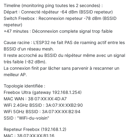
Timeline (monitoring ping toutes les 2 secondes) :
Départ : Connecté répéteur -64 dBm (BSSID repeteur)
Switch Freebox : Reconnexion repeteur -78 dBm (BSSID
repeteur)
+47 minutes : Déconnexion complete signal trop faible
Cause racine : L'ESP32 ne fait PAS de roaming actif entre les
BSSID d'un réseau mesh.
Il reste accroché au BSSID du répéteur même avec un signal
très faible (-82 dBm).
La connexion finit par lâcher sans parvenir à rescanner un
meilleur AP.
Topologie identifiée :
Freebox Ultra (gateway 192.168.1.254)
MAC WAN : 38:07:XX:XX:4D:A7
WiFi 2.4GHz BSSID : 3A:07:XX:XXB2:90
WiFi 5GHz BSSID : 3A:07:XX:XX:B2:94
SSID : "WiFi-du-voisin"
Repeteur Freebox (192.168.1.2)
MAC : 38:07:XX:XX:B1:16