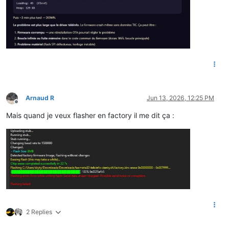
Arnaud R
Jun 13, 2026, 12:25 PM
Offline
Mais quand je veux flasher en factory il me dit ça :
2 Replies