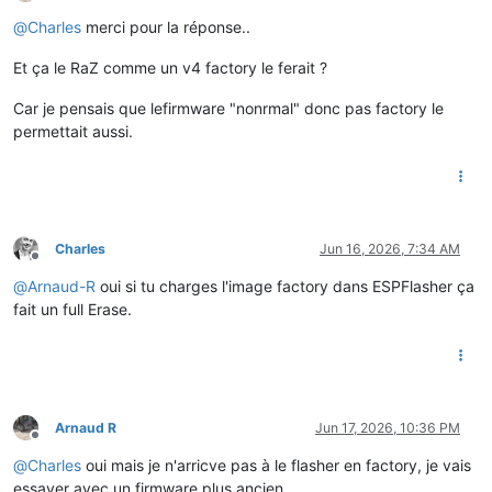
Offline
@
Charles
merci pour la réponse..
Et ça le RaZ comme un v4 factory le ferait ?
Car je pensais que lefirmware "nonrmal" donc pas factory le
permettait aussi.
Charles
Jun 16, 2026, 7:34 AM
Offline
@
Arnaud-R
oui si tu charges l'image factory dans ESPFlasher ça
fait un full Erase.
Arnaud R
Jun 17, 2026, 10:36 PM
Offline
@
Charles
oui mais je n'arricve pas à le flasher en factory, je vais
essayer avec un firmware plus ancien