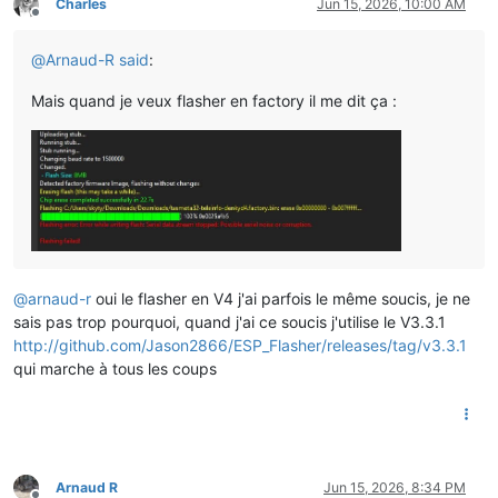
Charles
Jun 15, 2026, 10:00 AM
Offline
@
Arnaud-R
said
:
Mais quand je veux flasher en factory il me dit ça :
@
arnaud-r
oui le flasher en V4 j'ai parfois le même soucis, je ne
sais pas trop pourquoi, quand j'ai ce soucis j'utilise le V3.3.1
http://github.com/Jason2866/ESP_Flasher/releases/tag/v3.3.1
qui marche à tous les coups
Arnaud R
Jun 15, 2026, 8:34 PM