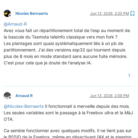
Nicolas Bernaerts
Jun 13, 2026, 2:20 PM
Offline
@
Arnaud-R
Avez vous fait un répartitionement total de l'esp au moment de
la bascule du Tasmota teleinfo classique vers mon fork ?
Les plantages sont quasi systématiquement liés à un pb de
partitionnement. J'ai des versions esp32 qui tournent depuis
plus de 8 mois en mode standard sans aucune fuite mémoire.
C'est pour cela que je doute de l'analyse IA.
Arnaud R
Jun 13, 2026, 2:59 PM
Offline
@
Nicolas-Bernaerts
Il fonctionnait a merveille depuis des mois.
Les seules variables sont le passage à la Freebox ultra et la MàJ
OTA.
Ca semble fonctionner avec quelques modifs. Il ne tient pas sur
le BSSID de la Freebox, même en désactivant l'AX et le steering,