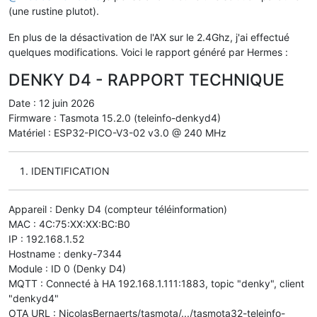
(une rustine plutot).
En plus de la désactivation de l'AX sur le 2.4Ghz, j'ai effectué
quelques modifications. Voici le rapport généré par Hermes :
DENKY D4 - RAPPORT TECHNIQUE
Date : 12 juin 2026
Firmware : Tasmota 15.2.0 (teleinfo-denkyd4)
Matériel : ESP32-PICO-V3-02 v3.0 @ 240 MHz
IDENTIFICATION
Appareil : Denky D4 (compteur téléinformation)
MAC : 4C:75:XX:XX:BC:B0
IP : 192.168.1.52
Hostname : denky-7344
Module : ID 0 (Denky D4)
MQTT : Connecté à HA 192.168.1.111:1883, topic "denky", client
"denkyd4"
OTA URL : NicolasBernaerts/tasmota/.../tasmota32-teleinfo-