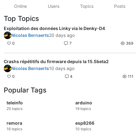
Online
Users
Topics
Posts
Top Topics
Exploitation des données Linky via le Denky-D4
Nicolas Bernaerts
20 days ago
0
7
369
Crashs répétitifs du firmware depuis la 15.5beta2
Nicolas Bernaerts
10 days ago
0
4
111
Popular Tags
teleinfo
arduino
25
topics
19
topics
remora
esp8266
16
topics
10
topics