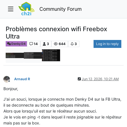
Community Forum
Problèmes connexion wifi Freebox
Ultra
14
3
644
3
Log in to reply
Denky D4
Arnaud R
Jun 12, 2026, 10:21 AM
Offline
Bonjour,
J'ai un souci, lorsque je connecte mon Denky D4 sur la FB Ultra,
il se deconnecte au bout de quelques minutes.
Alors que lorsqu'uil est sur le réoéteur aucun souci.
Je le vois en ping -t dans lequel il reste joignable sur le répéteur
mais pas sur la box.