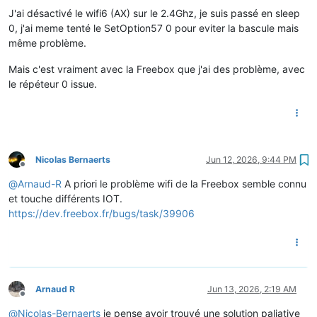
J'ai désactivé le wifi6 (AX) sur le 2.4Ghz, je suis passé en sleep
0, j'ai meme tenté le SetOption57 0 pour eviter la bascule mais
même problème.
Mais c'est vraiment avec la Freebox que j'ai des problème, avec
le répéteur 0 issue.
Nicolas Bernaerts
Jun 12, 2026, 9:44 PM
Offline
@
Arnaud-R
A priori le problème wifi de la Freebox semble connu
et touche différents IOT.
https://dev.freebox.fr/bugs/task/39906
Arnaud R
Jun 13, 2026, 2:19 AM
Offline
@
Nicolas-Bernaerts
je pense avoir trouvé une solution paliative