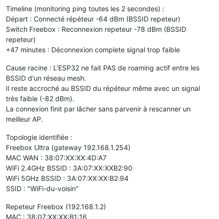
Timeline (monitoring ping toutes les 2 secondes) :
Départ : Connecté répéteur -64 dBm (BSSID repeteur)
Switch Freebox : Reconnexion repeteur -78 dBm (BSSID
repeteur)
+47 minutes : Déconnexion complete signal trop faible
Cause racine : L'ESP32 ne fait PAS de roaming actif entre les
BSSID d'un réseau mesh.
Il reste accroché au BSSID du répéteur même avec un signal
très faible (-82 dBm).
La connexion finit par lâcher sans parvenir à rescanner un
meilleur AP.
Topologie identifiée :
Freebox Ultra (gateway 192.168.1.254)
MAC WAN : 38:07:XX:XX:4D:A7
WiFi 2.4GHz BSSID : 3A:07:XX:XXB2:90
WiFi 5GHz BSSID : 3A:07:XX:XX:B2:94
SSID : "WiFi-du-voisin"
Repeteur Freebox (192.168.1.2)
MAC : 38:07:XX:XX:B1:16