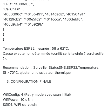
"EPC": "4000d00f",
"CallChain": [
"4000d00c", "40155491", "4014ded2", "40150491",
"40129cb2", "400e5fc2", "4011ccca", "400debf0",
"400d9cb4", "4015929b"
]
}
}
Température ESP32 mesurée : 58 a 62°C.
Cause exacte non déterminée (conflit serie teleinfo ? surchauffe
?).
Recommandation : Surveiller StatusSNS.ESP32.Temperature.
Si > 70°C, ajouter un dissipateur thermique.
CONFIGURATION FINALE
WifiConfig: 4 (Retry mode avec scan initial)
WifiPower: 10 dBm
SSID1: WiFi-du-voisin