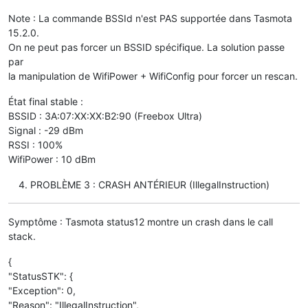
Note : La commande BSSId n'est PAS supportée dans Tasmota
15.2.0.
On ne peut pas forcer un BSSID spécifique. La solution passe
par
la manipulation de WifiPower + WifiConfig pour forcer un rescan.
État final stable :
BSSID : 3A:07:XX:XX:B2:90 (Freebox Ultra)
Signal : -29 dBm
RSSI : 100%
WifiPower : 10 dBm
PROBLÈME 3 : CRASH ANTÉRIEUR (IllegalInstruction)
Symptôme : Tasmota status12 montre un crash dans le call
stack.
{
"StatusSTK": {
"Exception": 0,
"Reason": "IllegalInstruction",