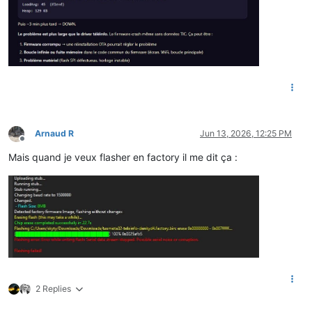
Arnaud R
Jun 13, 2026, 12:25 PM
Offline
Mais quand je veux flasher en factory il me dit ça :
2 Replies