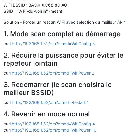
WiFi BSSID : 3A:XX:XX:68:8D:A0
SSID : "WiFi-du-voisin" (mesh)
Solution - Forcer un rescan WiFi avec sélection du meilleur AP :
1. Mode scan complet au démarrage
curl
http://192.168.1.52/cm?cmnd=WifiConfig 5
2. Réduire la puissance pour éviter le
repeteur lointain
curl
http://192.168.1.52/cm?cmnd=WifiPower 2
3. Redémarrer (le scan choisira le
meilleur BSSID)
curl
http://192.168.1.52/cm?cmnd=Restart 1
4. Revenir en mode normal
curl
http://192.168.1.52/cm?cmnd=WifiConfig 4
curl
http://192.168.1.52/cm?cmnd=WifiPower 10