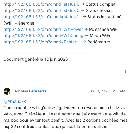
http://192.168.1.52/cm?cmnd=status 0
-> Status complet
http://192.168.1.52/cm?cmnd=status 5
-> Status réseau
http://192.168.1.52/cm?cmnd=status 11
-> Status instantané
(WiFi + énergie)
http://192.168.1.52/cm?cmnd=WifiPower
-> Puissance WiFi
http://192.168.1.52/cm?cmnd=WifiConfig
-> Mode WiFi
http://192.168.1.52/cm?cmnd=Restart 1
-> Redémarrer
================================
Document généré le 12 juin 2026
Nicolas Bernaerts
Jun 13, 2026, 6:17 AM
Offline
@
Arnaud-R
Concernant le wifi. ,j'utilise également un réseau mesh Linksys
Vélo, avec 3 répéteur. Il est à noter que j'ai désactivé le wifi de
ma box pour éviter tout conflit. Avec les 2 options cochées mes
esp32 sont très stables, quelque soit la borne utilisée.