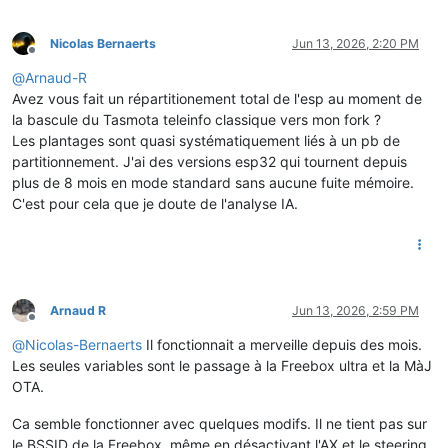
Nicolas Bernaerts
Jun 13, 2026, 2:20 PM
Offline
@
Arnaud-R
Avez vous fait un répartitionement total de l'esp au moment de
la bascule du Tasmota teleinfo classique vers mon fork ?
Les plantages sont quasi systématiquement liés à un pb de
partitionnement. J'ai des versions esp32 qui tournent depuis
plus de 8 mois en mode standard sans aucune fuite mémoire.
C'est pour cela que je doute de l'analyse IA.
Arnaud R
Jun 13, 2026, 2:59 PM
Offline
@
Nicolas-Bernaerts
Il fonctionnait a merveille depuis des mois.
Les seules variables sont le passage à la Freebox ultra et la MàJ
OTA.
Ca semble fonctionner avec quelques modifs. Il ne tient pas sur
le BSSID de la Freebox, même en désactivant l'AX et le steering,