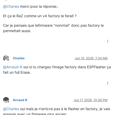
Offline
@
Charles
merci pour la réponse..
Et ça le RaZ comme un v4 factory le ferait ?
Car je pensais que lefirmware "nonrmal" donc pas factory le
permettait aussi.
Charles
Jun 16, 2026, 7:34 AM
Offline
@
Arnaud-R
oui si tu charges l'image factory dans ESPFlasher ça
fait un full Erase.
Arnaud R
Jun 17, 2026, 10:36 PM
Offline
@
Charles
oui mais je n'arricve pas à le flasher en factory, je vais
essayer avec un firmware plus ancien