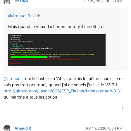
Charles
Jun 15, 2026, 10:00 AM
Offline
@
Arnaud-R
said
:
Mais quand je veux flasher en factory il me dit ça :
@
arnaud-r
oui le flasher en V4 j'ai parfois le même soucis, je ne
sais pas trop pourquoi, quand j'ai ce soucis j'utilise le V3.3.1
http://github.com/Jason2866/ESP_Flasher/releases/tag/v3.3.1
qui marche à tous les coups
Arnaud R
Jun 15, 2026, 8:34 PM