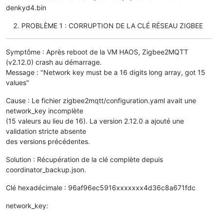
denkyd4.bin
PROBLÈME 1 : CORRUPTION DE LA CLÉ RÉSEAU ZIGBEE
Symptôme : Après reboot de la VM HAOS, Zigbee2MQTT
(v2.12.0) crash au démarrage.
Message : "Network key must be a 16 digits long array, got 15
values"
Cause : Le fichier zigbee2mqtt/configuration.yaml avait une
network_key incomplète
(15 valeurs au lieu de 16). La version 2.12.0 a ajouté une
validation stricte absente
des versions précédentes.
Solution : Récupération de la clé complète depuis
coordinator_backup.json.
Clé hexadécimale : 96af96ec5916xxxxxxx4d36c8a671fdc
network_key: