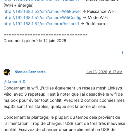
(WiFi + énergie)
http://192.168.1.52/cm?cmnd=WifiPower
-> Puissance WiFi
http://192.168.1.52/cm?cmnd=WifiConfig
-> Mode WiFi
http://192.168.1.52/cm?cmnd=Restart 1
-> Redémarrer
================================
Document généré le 12 juin 2026
Nicolas Bernaerts
Jun 13, 2026, 6:17 AM
Offline
@
Arnaud-R
Concernant le wifi. ,j'utilise également un réseau mesh Linksys
Vélo, avec 3 répéteur. Il est à noter que j'ai désactivé le wifi de
ma box pour éviter tout conflit. Avec les 2 options cochées mes
esp32 sont très stables, quelque soit la borne utilisée.
Concernant le plantage, le plupart du temps cela provient de
l'alimentation. Trop de chargeur USB sont de très très mauvaise
qualité. Essayez de changer pour une alimentation USB de