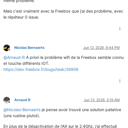
même problème.
Mais c'est vraiment avec la Freebox que j'ai des problème, avec
le répéteur 0 issue.
Nicolas Bernaerts
Jun 12, 2026, 9:44 PM
Offline
@
Arnaud-R
A priori le problème wifi de la Freebox semble connu
et touche différents IOT.
https://dev.freebox.fr/bugs/task/39906
Arnaud R
Jun 13, 2026, 2:19 AM
Offline
@
Nicolas-Bernaerts
je pense avoir trouvé une solution paliative
(une rustine plutot).
En plus de la désactivation de l'AX sur le 2.4Ghz, j'ai effectué