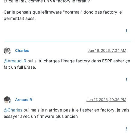
Et ça le RaZ comme un v4 factory le ferait ?
Car je pensais que lefirmware "nonrmal" donc pas factory le
permettait aussi.
Charles
Jun 16, 2026, 7:34 AM
Offline
@
Arnaud-R
oui si tu charges l'image factory dans ESPFlasher ça
fait un full Erase.
Arnaud R
Jun 17, 2026, 10:36 PM
Offline
@
Charles
oui mais je n'arricve pas à le flasher en factory, je vais
essayer avec un firmware plus ancien