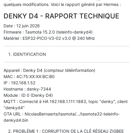
quelques modifications. Voici le rapport généré par Hermes :
DENKY D4 - RAPPORT TECHNIQUE
Date : 12 juin 2026
Firmware : Tasmota 15.2.0 (teleinfo-denkyd4)
Matériel : ESP32-PICO-V3-02 v3.0 @ 240 MHz
IDENTIFICATION
Appareil : Denky D4 (compteur téléinformation)
MAC : 4C:75:XX:XX:BC:B0
IP : 192.168.1.52
Hostname : denky-7344
Module : ID 0 (Denky D4)
MQTT : Connecté à HA 192.168.1.111:1883, topic "denky", client
"denkyd4"
OTA URL : NicolasBernaerts/tasmota/.../tasmota32-teleinfo-
denkyd4.bin
PROBLÈME 1 : CORRUPTION DE LA CLÉ RÉSEAU ZIGBEE