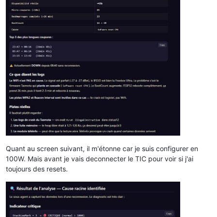
Quant au screen suivant, il m'étonne car je suis configurer en
100W. Mais avant je vais deconnecter le TIC pour voir si j'ai
toujours des resets.