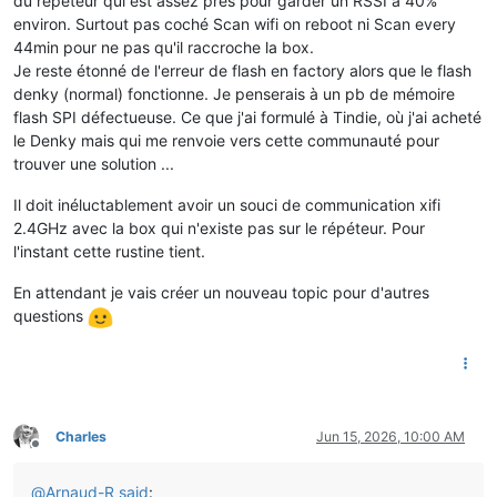
du répéteur qui est assez pres pour garder un RSSI à 40%
environ. Surtout pas coché Scan wifi on reboot ni Scan every
44min pour ne pas qu'il raccroche la box.
Je reste étonné de l'erreur de flash en factory alors que le flash
denky (normal) fonctionne. Je penserais à un pb de mémoire
flash SPI défectueuse. Ce que j'ai formulé à Tindie, où j'ai acheté
le Denky mais qui me renvoie vers cette communauté pour
trouver une solution ...
Il doit inéluctablement avoir un souci de communication xifi
2.4GHz avec la box qui n'existe pas sur le répéteur. Pour
l'instant cette rustine tient.
En attendant je vais créer un nouveau topic pour d'autres
questions
Charles
Jun 15, 2026, 10:00 AM
Offline
@
Arnaud-R
said
: