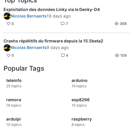
Top Topics
Exploitation des données Linky via le Denky-D4
Nicolas Bernaerts
19 days ago
0
7
368
Crashs répétitifs du firmware depuis la 15.5beta2
Nicolas Bernaerts
9 days ago
0
4
109
Popular Tags
teleinfo
arduino
25
topics
19
topics
remora
esp8266
16
topics
10
topics
arduipi
raspberry
10
topics
8
topics