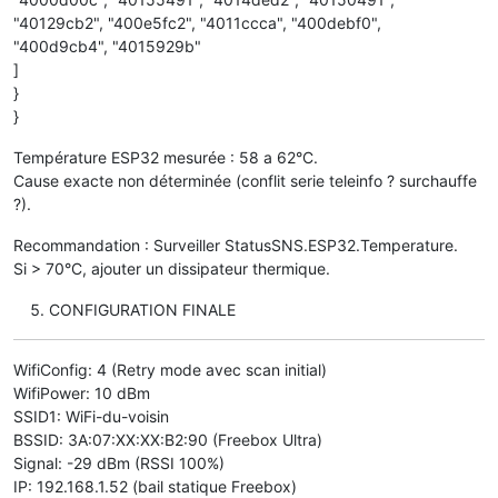
"40129cb2", "400e5fc2", "4011ccca", "400debf0",
"400d9cb4", "4015929b"
]
}
}
Température ESP32 mesurée : 58 a 62°C.
Cause exacte non déterminée (conflit serie teleinfo ? surchauffe
?).
Recommandation : Surveiller StatusSNS.ESP32.Temperature.
Si > 70°C, ajouter un dissipateur thermique.
CONFIGURATION FINALE
WifiConfig: 4 (Retry mode avec scan initial)
WifiPower: 10 dBm
SSID1: WiFi-du-voisin
BSSID: 3A:07:XX:XX:B2:90 (Freebox Ultra)
Signal: -29 dBm (RSSI 100%)
IP: 192.168.1.52 (bail statique Freebox)