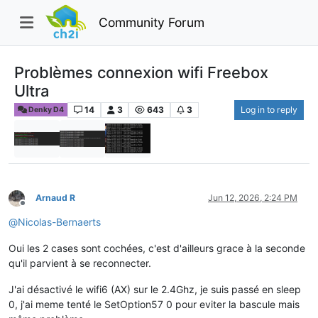
Community Forum
Problèmes connexion wifi Freebox
Ultra
14
3
643
3
Log in to reply
Denky D4
Arnaud R
Jun 12, 2026, 2:24 PM
Offline
@
Nicolas-Bernaerts
Oui les 2 cases sont cochées, c'est d'ailleurs grace à la seconde
qu'il parvient à se reconnecter.
J'ai désactivé le wifi6 (AX) sur le 2.4Ghz, je suis passé en sleep
0, j'ai meme tenté le SetOption57 0 pour eviter la bascule mais