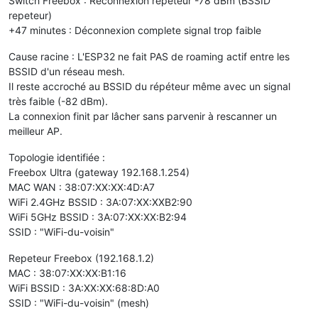
Switch Freebox : Reconnexion repeteur -78 dBm (BSSID
repeteur)
+47 minutes : Déconnexion complete signal trop faible
Cause racine : L'ESP32 ne fait PAS de roaming actif entre les
BSSID d'un réseau mesh.
Il reste accroché au BSSID du répéteur même avec un signal
très faible (-82 dBm).
La connexion finit par lâcher sans parvenir à rescanner un
meilleur AP.
Topologie identifiée :
Freebox Ultra (gateway 192.168.1.254)
MAC WAN : 38:07:XX:XX:4D:A7
WiFi 2.4GHz BSSID : 3A:07:XX:XXB2:90
WiFi 5GHz BSSID : 3A:07:XX:XX:B2:94
SSID : "WiFi-du-voisin"
Repeteur Freebox (192.168.1.2)
MAC : 38:07:XX:XX:B1:16
WiFi BSSID : 3A:XX:XX:68:8D:A0
SSID : "WiFi-du-voisin" (mesh)