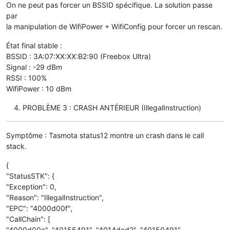
On ne peut pas forcer un BSSID spécifique. La solution passe
par
la manipulation de WifiPower + WifiConfig pour forcer un rescan.
État final stable :
BSSID : 3A:07:XX:XX:B2:90 (Freebox Ultra)
Signal : -29 dBm
RSSI : 100%
WifiPower : 10 dBm
PROBLÈME 3 : CRASH ANTÉRIEUR (IllegalInstruction)
Symptôme : Tasmota status12 montre un crash dans le call
stack.
{
"StatusSTK": {
"Exception": 0,
"Reason": "IllegalInstruction",
"EPC": "4000d00f",
"CallChain": [
"4000d00c", "40155491", "4014ded2", "40150491",