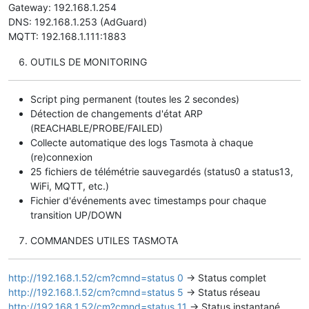
Gateway: 192.168.1.254
DNS: 192.168.1.253 (AdGuard)
MQTT: 192.168.1.111:1883
OUTILS DE MONITORING
Script ping permanent (toutes les 2 secondes)
Détection de changements d'état ARP
(REACHABLE/PROBE/FAILED)
Collecte automatique des logs Tasmota à chaque
(re)connexion
25 fichiers de télémétrie sauvegardés (status0 a status13,
WiFi, MQTT, etc.)
Fichier d'événements avec timestamps pour chaque
transition UP/DOWN
COMMANDES UTILES TASMOTA
http://192.168.1.52/cm?cmnd=status 0
-> Status complet
http://192.168.1.52/cm?cmnd=status 5
-> Status réseau
http://192.168.1.52/cm?cmnd=status 11
-> Status instantané