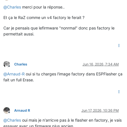
Offline
@
Charles
merci pour la réponse..
Et ça le RaZ comme un v4 factory le ferait ?
Car je pensais que lefirmware "nonrmal" donc pas factory le
permettait aussi.
Charles
Jun 16, 2026, 7:34 AM
Offline
@
Arnaud-R
oui si tu charges l'image factory dans ESPFlasher ça
fait un full Erase.
Arnaud R
Jun 17, 2026, 10:36 PM
Offline
@
Charles
oui mais je n'arricve pas à le flasher en factory, je vais
essayer avec un firmware plus ancien