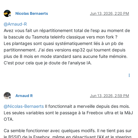
Nicolas Bernaerts
Jun 13, 2026, 2:20 PM
Offline
@
Arnaud-R
Avez vous fait un répartitionement total de l'esp au moment de
la bascule du Tasmota teleinfo classique vers mon fork ?
Les plantages sont quasi systématiquement liés à un pb de
partitionnement. J'ai des versions esp32 qui tournent depuis
plus de 8 mois en mode standard sans aucune fuite mémoire.
C'est pour cela que je doute de l'analyse IA.
Arnaud R
Jun 13, 2026, 2:59 PM
Offline
@
Nicolas-Bernaerts
Il fonctionnait a merveille depuis des mois.
Les seules variables sont le passage à la Freebox ultra et la MàJ
OTA.
Ca semble fonctionner avec quelques modifs. Il ne tient pas sur
le BSSID de la Freebox, même en désactivant l'AX et le steering,