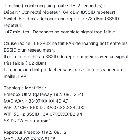
Timeline (monitoring ping toutes les 2 secondes) :
Départ : Connecté répéteur -64 dBm (BSSID repeteur)
Switch Freebox : Reconnexion repeteur -78 dBm (BSSID
repeteur)
+47 minutes : Déconnexion complete signal trop faible
Cause racine : L'ESP32 ne fait PAS de roaming actif entre les
BSSID d'un réseau mesh.
Il reste accroché au BSSID du répéteur même avec un signal
très faible (-82 dBm).
La connexion finit par lâcher sans parvenir à rescanner un
meilleur AP.
Topologie identifiée :
Freebox Ultra (gateway 192.168.1.254)
MAC WAN : 38:07:XX:XX:4D:A7
WiFi 2.4GHz BSSID : 3A:07:XX:XXB2:90
WiFi 5GHz BSSID : 3A:07:XX:XX:B2:94
SSID : "WiFi-du-voisin"
Repeteur Freebox (192.168.1.2)
MAC : 38:07:XX:XX:B1:16