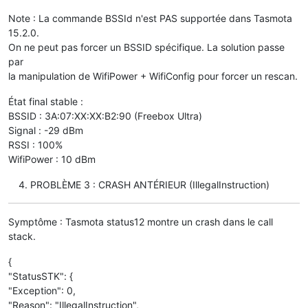
Note : La commande BSSId n'est PAS supportée dans Tasmota
15.2.0.
On ne peut pas forcer un BSSID spécifique. La solution passe
par
la manipulation de WifiPower + WifiConfig pour forcer un rescan.
État final stable :
BSSID : 3A:07:XX:XX:B2:90 (Freebox Ultra)
Signal : -29 dBm
RSSI : 100%
WifiPower : 10 dBm
PROBLÈME 3 : CRASH ANTÉRIEUR (IllegalInstruction)
Symptôme : Tasmota status12 montre un crash dans le call
stack.
{
"StatusSTK": {
"Exception": 0,
"Reason": "IllegalInstruction",