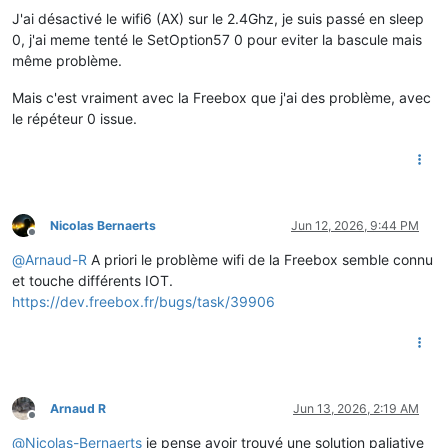
J'ai désactivé le wifi6 (AX) sur le 2.4Ghz, je suis passé en sleep
0, j'ai meme tenté le SetOption57 0 pour eviter la bascule mais
même problème.
Mais c'est vraiment avec la Freebox que j'ai des problème, avec
le répéteur 0 issue.
Nicolas Bernaerts
Jun 12, 2026, 9:44 PM
Offline
@
Arnaud-R
A priori le problème wifi de la Freebox semble connu
et touche différents IOT.
https://dev.freebox.fr/bugs/task/39906
Arnaud R
Jun 13, 2026, 2:19 AM
Offline
@
Nicolas-Bernaerts
je pense avoir trouvé une solution paliative