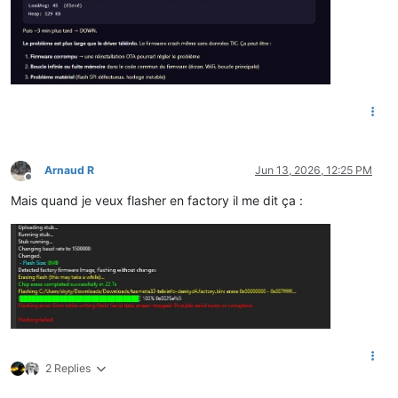
Arnaud R
Jun 13, 2026, 12:25 PM
Offline
Mais quand je veux flasher en factory il me dit ça :
2 Replies