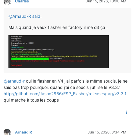
Charles
Jun 15, 2026, 10:00 AM
Offline
@
Arnaud-R
said
:
Mais quand je veux flasher en factory il me dit ça :
@
arnaud-r
oui le flasher en V4 j'ai parfois le même soucis, je ne
sais pas trop pourquoi, quand j'ai ce soucis j'utilise le V3.3.1
http://github.com/Jason2866/ESP_Flasher/releases/tag/v3.3.1
qui marche à tous les coups
Arnaud R
Jun 15, 2026, 8:34 PM