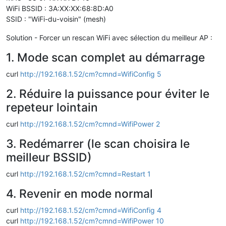
WiFi BSSID : 3A:XX:XX:68:8D:A0
SSID : "WiFi-du-voisin" (mesh)
Solution - Forcer un rescan WiFi avec sélection du meilleur AP :
1. Mode scan complet au démarrage
curl
http://192.168.1.52/cm?cmnd=WifiConfig 5
2. Réduire la puissance pour éviter le
repeteur lointain
curl
http://192.168.1.52/cm?cmnd=WifiPower 2
3. Redémarrer (le scan choisira le
meilleur BSSID)
curl
http://192.168.1.52/cm?cmnd=Restart 1
4. Revenir en mode normal
curl
http://192.168.1.52/cm?cmnd=WifiConfig 4
curl
http://192.168.1.52/cm?cmnd=WifiPower 10