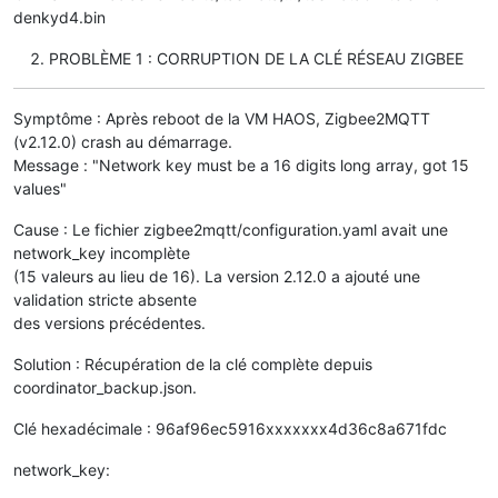
denkyd4.bin
PROBLÈME 1 : CORRUPTION DE LA CLÉ RÉSEAU ZIGBEE
Symptôme : Après reboot de la VM HAOS, Zigbee2MQTT
(v2.12.0) crash au démarrage.
Message : "Network key must be a 16 digits long array, got 15
values"
Cause : Le fichier zigbee2mqtt/configuration.yaml avait une
network_key incomplète
(15 valeurs au lieu de 16). La version 2.12.0 a ajouté une
validation stricte absente
des versions précédentes.
Solution : Récupération de la clé complète depuis
coordinator_backup.json.
Clé hexadécimale : 96af96ec5916xxxxxxx4d36c8a671fdc
network_key: