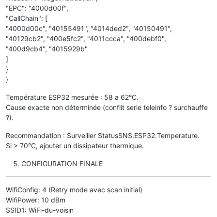
"EPC": "4000d00f",
"CallChain": [
"4000d00c", "40155491", "4014ded2", "40150491",
"40129cb2", "400e5fc2", "4011ccca", "400debf0",
"400d9cb4", "4015929b"
]
}
}
Température ESP32 mesurée : 58 a 62°C.
Cause exacte non déterminée (conflit serie teleinfo ? surchauffe
?).
Recommandation : Surveiller StatusSNS.ESP32.Temperature.
Si > 70°C, ajouter un dissipateur thermique.
CONFIGURATION FINALE
WifiConfig: 4 (Retry mode avec scan initial)
WifiPower: 10 dBm
SSID1: WiFi-du-voisin