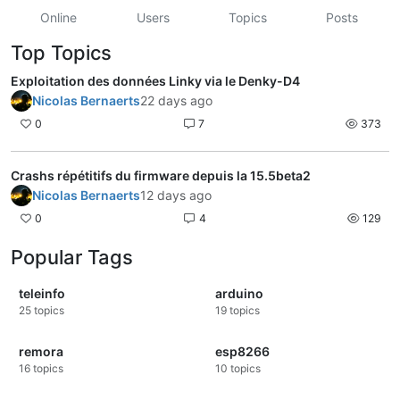
Online
Users
Topics
Posts
Top Topics
Exploitation des données Linky via le Denky-D4
Nicolas Bernaerts
22 days ago
0
7
373
Crashs répétitifs du firmware depuis la 15.5beta2
Nicolas Bernaerts
12 days ago
0
4
129
Popular Tags
teleinfo
arduino
25
topics
19
topics
remora
esp8266
16
topics
10
topics