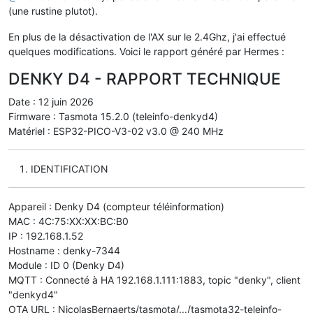
(une rustine plutot).
En plus de la désactivation de l'AX sur le 2.4Ghz, j'ai effectué
quelques modifications. Voici le rapport généré par Hermes :
DENKY D4 - RAPPORT TECHNIQUE
Date : 12 juin 2026
Firmware : Tasmota 15.2.0 (teleinfo-denkyd4)
Matériel : ESP32-PICO-V3-02 v3.0 @ 240 MHz
IDENTIFICATION
Appareil : Denky D4 (compteur téléinformation)
MAC : 4C:75:XX:XX:BC:B0
IP : 192.168.1.52
Hostname : denky-7344
Module : ID 0 (Denky D4)
MQTT : Connecté à HA 192.168.1.111:1883, topic "denky", client
"denkyd4"
OTA URL : NicolasBernaerts/tasmota/.../tasmota32-teleinfo-