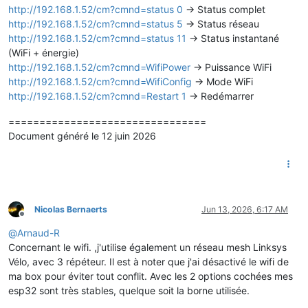
http://192.168.1.52/cm?cmnd=status 0
-> Status complet
http://192.168.1.52/cm?cmnd=status 5
-> Status réseau
http://192.168.1.52/cm?cmnd=status 11
-> Status instantané
(WiFi + énergie)
http://192.168.1.52/cm?cmnd=WifiPower
-> Puissance WiFi
http://192.168.1.52/cm?cmnd=WifiConfig
-> Mode WiFi
http://192.168.1.52/cm?cmnd=Restart 1
-> Redémarrer
================================
Document généré le 12 juin 2026
Nicolas Bernaerts
Jun 13, 2026, 6:17 AM
Offline
@
Arnaud-R
Concernant le wifi. ,j'utilise également un réseau mesh Linksys
Vélo, avec 3 répéteur. Il est à noter que j'ai désactivé le wifi de
ma box pour éviter tout conflit. Avec les 2 options cochées mes
esp32 sont très stables, quelque soit la borne utilisée.