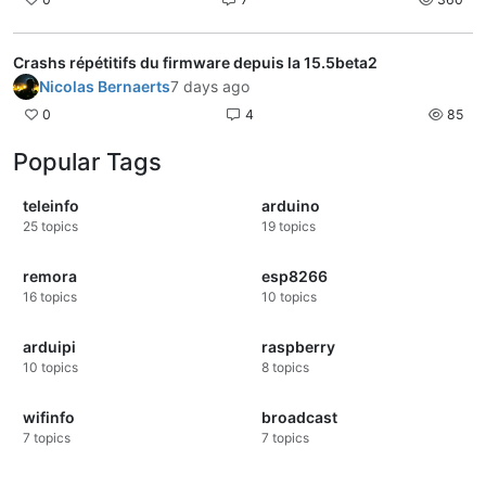
Crashs répétitifs du firmware depuis la 15.5beta2
Nicolas Bernaerts
7 days ago
0
4
85
Popular Tags
teleinfo
arduino
25
topics
19
topics
remora
esp8266
16
topics
10
topics
arduipi
raspberry
10
topics
8
topics
wifinfo
broadcast
7
topics
7
topics