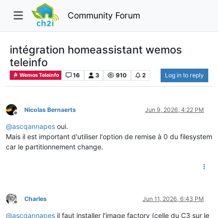
Community Forum
intégration homeassistant wemos
teleinfo
16
3
910
2
Log in to reply
Wemos Teleinfo
Nicolas Bernaerts
Jun 9, 2026, 4:22 PM
Offline
@
ascqannapes
oui.
Mais il est important d'utiliser l'option de remise à 0 du filesystem
car le partitionnement change.
Charles
Jun 11, 2026, 6:43 PM
Offline
@
ascqannapes
il faut installer l'image factory (celle du C3 sur le