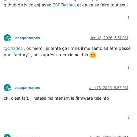
github de Nicolas) avec
ESPFlasher
, et ca va se faire tout seul
A
ascqannapes
Jun 13, 2026, 5:51 PM
Offline
@
Charles
, ok merci, je tente ça ! mais il me semblait être passé
par "factory" , puis après le deuxième .bin
A
ascqannapes
Jun 13, 2026, 6:57 PM
Offline
ok, c'est fait. j'installe maintenant le firmware teleinfo