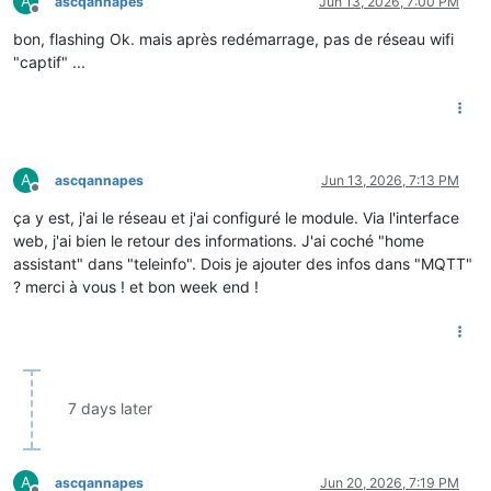
A
ascqannapes
Jun 13, 2026, 7:00 PM
Offline
bon, flashing Ok. mais après redémarrage, pas de réseau wifi
"captif" ...
A
ascqannapes
Jun 13, 2026, 7:13 PM
Offline
ça y est, j'ai le réseau et j'ai configuré le module. Via l'interface
web, j'ai bien le retour des informations. J'ai coché "home
assistant" dans "teleinfo". Dois je ajouter des infos dans "MQTT"
? merci à vous ! et bon week end !
7 days later
A
ascqannapes
Jun 20, 2026, 7:19 PM