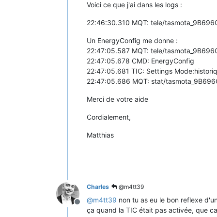
Voici ce que j'ai dans les logs :
22:46:30.310 MQT: tele/tasmota_9B696
Un EnergyConfig me donne :
22:47:05.587 MQT: tele/tasmota_9B696
22:47:05.678 CMD: EnergyConfig
22:47:05.681 TIC: Settings Mode:historiq
22:47:05.686 MQT: stat/tasmota_9B696
Merci de votre aide
Cordialement,
Matthias
Charles
@m4tt39
@
m4tt39
non tu as eu le bon reflexe d'un
Offline
ça quand la TIC était pas activée, que c