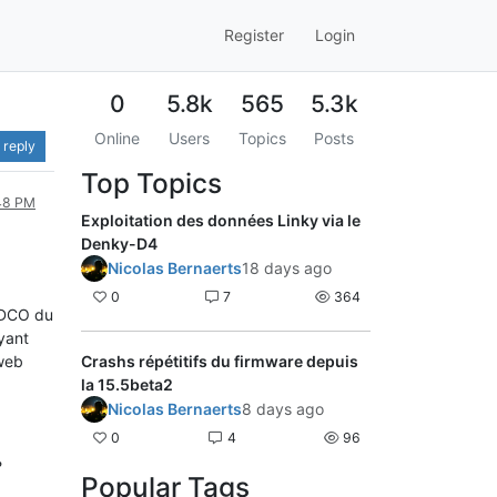
Register
Login
0
5.8k
565
5.3k
Online
Users
Topics
Posts
 reply
Top Topics
:48 PM
Exploitation des données Linky via le
Denky-D4
Nicolas Bernaerts
18 days ago
0
7
364
'ADCO du
Ayant
 web
Crashs répétitifs du firmware depuis
la 15.5beta2
Nicolas Bernaerts
8 days ago
0
4
96
?
Popular Tags