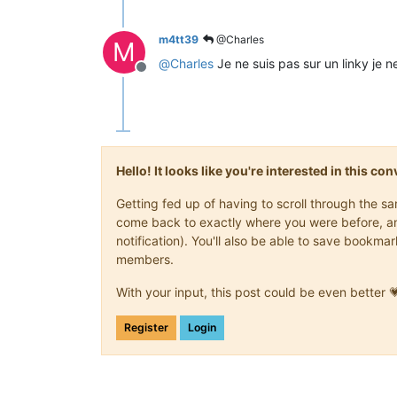
m4tt39
@Charles
M
@
Charles
Je ne suis pas sur un linky je n
Offline
Hello! It looks like you're interested in this c
Getting fed up of having to scroll through the s
come back to exactly where you were before, and 
notification). You'll also be able to save book
members.
With your input, this post could be even better 
Register
Login