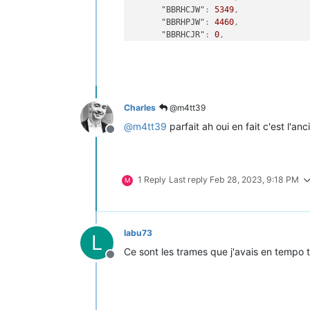
"BBRHCJW"
:
5349
,
"BBRHPJW"
:
4460
,
"BBRHCJR"
:
0
,
"BBRHPJR"
:
0
,
"PTEC"
:
"HCJB"
,
"DEMAIN"
:
"BLAN"
,
"IINST"
:
2
,
"IMAX"
:
16
,
Charles
@m4tt39
"PAPP"
:
410
,
"HHPHC"
:
"Y"
,
@
m4tt39
parfait ah oui en fait c'est l'a
Offline
"MOTDETAT"
:
0
}
}
,
"ver"
:
1
1 Reply
Last reply
Feb 28, 2023, 9:18 PM
M
}
labu73
L
Ce sont les trames que j'avais en tempo tr
Offline