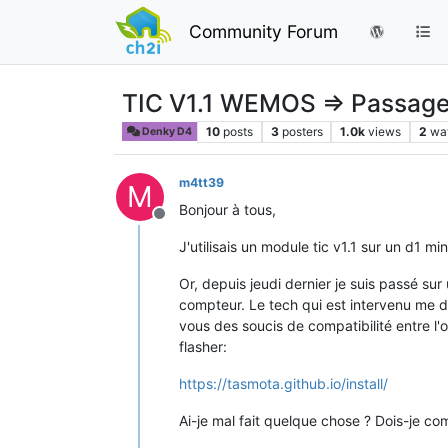
Community Forum
TIC V1.1 WEMOS => Passag
10
posts
3
posters
1.0k
views
2
wa
Denky D4
m4tt39
M
Bonjour à tous,
Offline
J'utilisais un module tic v1.1 sur un d1 m
Or, depuis jeudi dernier je suis passé su
compteur. Le tech qui est intervenu me di
vous des soucis de compatibilité entre l'o
flasher:
https://tasmota.github.io/install/
Ai-je mal fait quelque chose ? Dois-je co