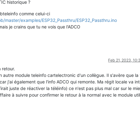
TIC historique ?
bteleinfo comme celui-ci
/blob/master/examples/ESP32_Passthru/ESP32_Passthru.ino
t mais je crains que tu ne vois que l'ADCO
Feb 21, 2023, 10
 retour.
n autre module teleinfo cartelectronic d'un collègue. Il s'avère que la 
r j'ai également que l'info ADCO qui remonte. Ma régit locale va int
it juste de réactiver la téléinfo) ce n'est pas plus mal car sur le mie
aire à suivre pour confirmer le retour à la normal avec le module util