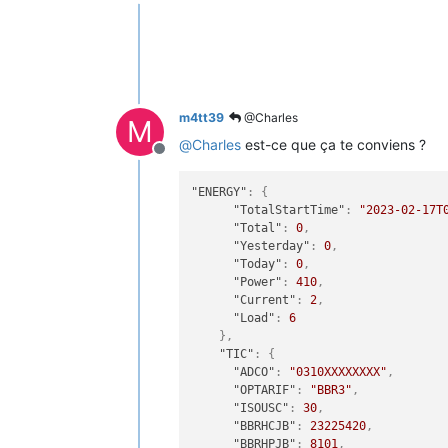
Offline
m4tt39
@Charles
M
@
Charles
est-ce que ça te conviens ?
Offline
"ENERGY"
:
{
"TotalStartTime"
:
"2023-02-17T
"Total"
:
0
,
"Yesterday"
:
0
,
"Today"
:
0
,
"Power"
:
410
,
"Current"
:
2
,
"Load"
:
6
}
,
"TIC"
:
{
"ADCO"
:
"0310XXXXXXXX"
,
"OPTARIF"
:
"BBR3"
,
"ISOUSC"
:
30
,
"BBRHCJB"
:
23225420
,
"BBRHPJB"
:
8101
,