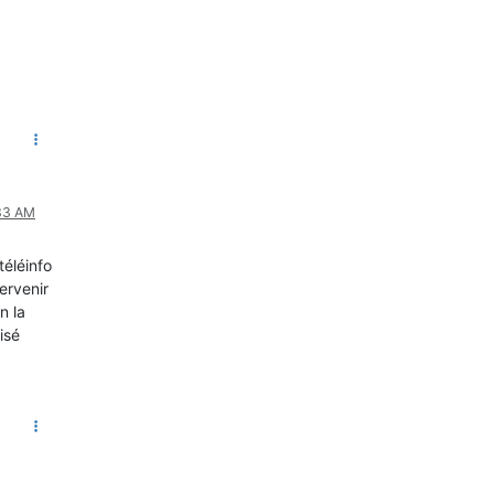
:33 AM
téléinfo
ervenir
n la
isé