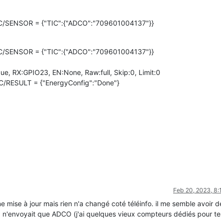
C/SENSOR = {"TIC":{"ADCO":"709601004137"}}
C/SENSOR = {"TIC":{"ADCO":"709601004137"}}
ue, RX:GPIO23, EN:None, Raw:full, Skip:0, Limit:0
C/RESULT = {"EnergyConfig":"Done"}
Feb 20, 2023, 8
e mise à jour mais rien n'a changé coté téléinfo. il me semble avoir d
a n'envoyait que ADCO (j'ai quelques vieux compteurs dédiés pour te