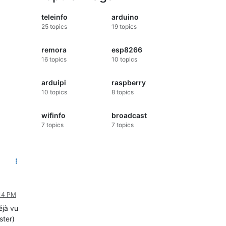
teleinfo
arduino
25
topics
19
topics
remora
esp8266
16
topics
10
topics
arduipi
raspberry
10
topics
8
topics
wifinfo
broadcast
7
topics
7
topics
:14 PM
éjà vu
ster)