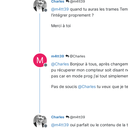
Charles
@m4tt39
@
m4tt39
quand tu auras les trames Temp
Offline
l'intégrer proprement ?
Merci à toi
m4tt39
@Charles
M
@
Charles
Bonjour à tous, après changement
Offline
pu récuperer mon compteur soit disant no
pas car en mode prog j'ai tout simplemen
Pas de soucis
@
Charles
tu veux que je t
Charles
@m4tt39
@
m4tt39
oui parfait ou le contenu de 