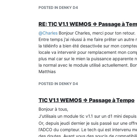
      "PAPP": 410,

POSTED IN DENKY D4
      "HHPHC": "Y",

      "MOTDETAT": 0

    }

RE: TIC V1.1 WEMOS => Passage à Te
  },

  "ver": 1

@
Charles
Bonjour Charles, merci pour ton retour.
Entre temps j'ai réussi à me faire prêter un autre 
la téléinfo a bien été desactivée sur mon compteu
locale va intervenir pour remplacement mon compteu
plus mal car sur le mien la puissance apparente ne
la normal avec le module utilisé actuellement. Bo
Matthias
POSTED IN DENKY D4
TIC V1.1 WEMOS => Passage à Tempo
Bonjour à tous,
J'utilisais un module tic v1.1 sur un d1 mini depu
Or, depuis jeudi dernier je suis passé sur une of
l'ADCO du compteur. Le tech qui est intervenu me 
des doutes. Ayant vous des soucis de compatibilité