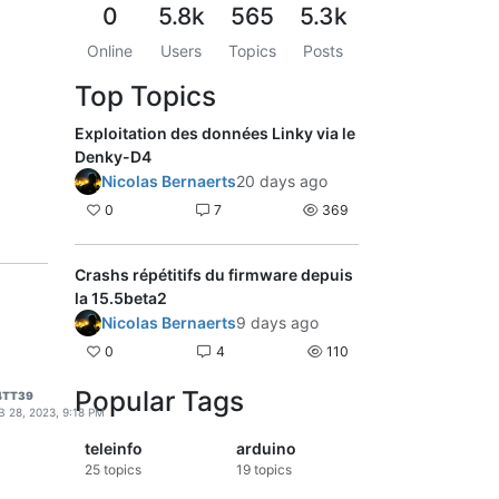
0
5.8k
565
5.3k
Online
Users
Topics
Posts
Top Topics
Exploitation des données Linky via le
Denky-D4
Nicolas Bernaerts
20 days ago
0
7
369
Crashs répétitifs du firmware depuis
la 15.5beta2
Nicolas Bernaerts
9 days ago
0
4
110
Popular Tags
4TT39
B 28, 2023, 9:18 PM
teleinfo
arduino
25
topics
19
topics