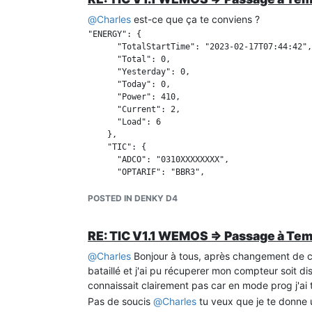
@
Charles
est-ce que ça te conviens ?
"ENERGY": {

      "TotalStartTime": "2023-02-17T07:44:42",

      "Total": 0,

      "Yesterday": 0,

      "Today": 0,

      "Power": 410,

      "Current": 2,

      "Load": 6

    },

    "TIC": {

      "ADCO": "0310XXXXXXXX",

      "OPTARIF": "BBR3",

      "ISOUSC": 30,

      "BBRHCJB": 23225420,

POSTED IN DENKY D4
      "BBRHPJB": 8101,

      "BBRHCJW": 5349,

RE: TIC V1.1 WEMOS => Passage à Te
      "BBRHPJW": 4460,

      "BBRHCJR": 0,

@
Charles
Bonjour à tous, après changement de com
      "BBRHPJR": 0,

bataillé et j'ai pu récuperer mon compteur soit di
      "PTEC": "HCJB",

connaissait clairement pas car en mode prog j'ai 
      "DEMAIN": "BLAN",

      "IINST": 2,

Pas de soucis
@
Charles
tu veux que je te donne 
      "IMAX": 16,
