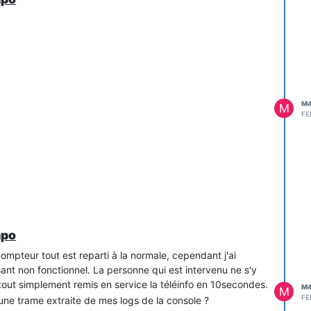
M
M
FE
mpo
pteur tout est reparti à la normale, cependant j'ai
sant non fonctionnel. La personne qui est intervenu ne s'y
tout simplement remis en service la téléinfo en 10secondes.
M
M
FE
une trame extraite de mes logs de la console ?