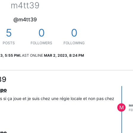
m4tt39
@m4tt39
5
0
0
POSTS
FOLLOWERS
FOLLOWING
23, 5:55 PM
LAST ONLINE
MAR 2, 2023, 8:24 PM
39
mpo
s si ça joue et je suis chez une régie locale et non pas chez
M
M
FE
mpo