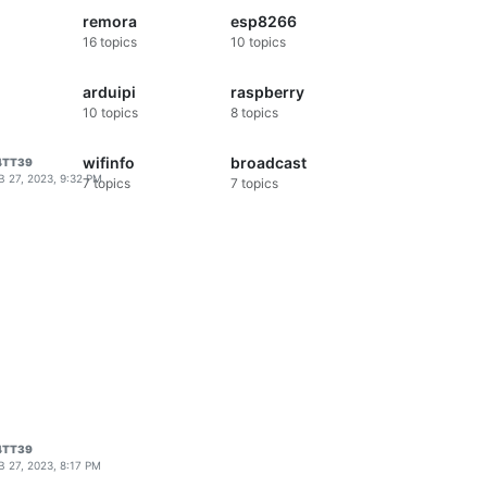
remora
esp8266
16
topics
10
topics
arduipi
raspberry
10
topics
8
topics
wifinfo
broadcast
4TT39
B 27, 2023, 9:32 PM
7
topics
7
topics
4TT39
B 27, 2023, 8:17 PM