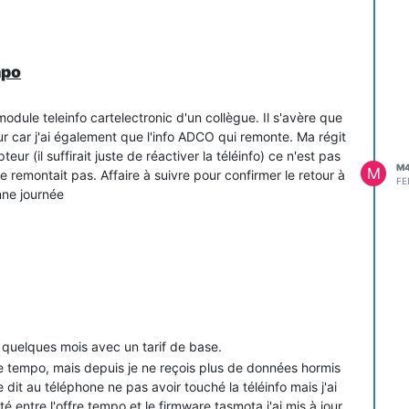
mpo
module teleinfo cartelectronic d'un collègue. Il s'avère que
r car j'ai également que l'info ADCO qui remonte. Ma régit
r (il suffirait juste de réactiver la téléinfo) ce n'est pas
M
M
 remontait pas. Affaire à suivre pour confirmer le retour à
FE
nne journée
is quelques mois avec un tarif de base.
fre tempo, mais depuis je ne reçois plus de données hormis
dit au téléphone ne pas avoir touché la téléinfo mais j'ai
 entre l'offre tempo et le firmware tasmota j'ai mis à jour