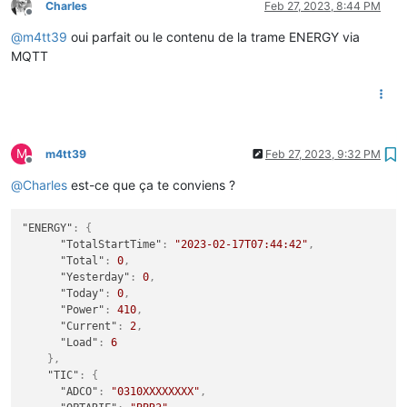
Charles
Feb 27, 2023, 8:44 PM
Offline
@
m4tt39
oui parfait ou le contenu de la trame ENERGY via
MQTT
M
m4tt39
Feb 27, 2023, 9:32 PM
Offline
@
Charles
est-ce que ça te conviens ?
"ENERGY"
:
{
"TotalStartTime"
:
"2023-02-17T07:44:42"
,
"Total"
:
0
,
"Yesterday"
:
0
,
"Today"
:
0
,
"Power"
:
410
,
"Current"
:
2
,
"Load"
:
6
}
,
"TIC"
:
{
"ADCO"
:
"0310XXXXXXXX"
,