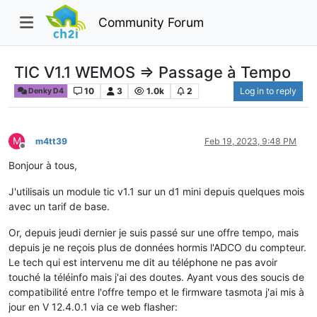
Community Forum
TIC V1.1 WEMOS => Passage à Tempo
10
3
1.0k
2
Log in to reply
Denky D4
M
m4tt39
Feb 19, 2023, 9:48 PM
Offline
Bonjour à tous,
J'utilisais un module tic v1.1 sur un d1 mini depuis quelques mois
avec un tarif de base.
Or, depuis jeudi dernier je suis passé sur une offre tempo, mais
depuis je ne reçois plus de données hormis l'ADCO du compteur.
Le tech qui est intervenu me dit au téléphone ne pas avoir
touché la téléinfo mais j'ai des doutes. Ayant vous des soucis de
compatibilité entre l'offre tempo et le firmware tasmota j'ai mis à
jour en V 12.4.0.1 via ce web flasher: