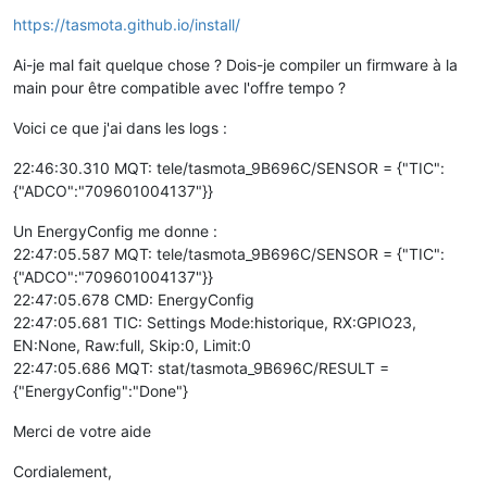
https://tasmota.github.io/install/
Ai-je mal fait quelque chose ? Dois-je compiler un firmware à la
main pour être compatible avec l'offre tempo ?
Voici ce que j'ai dans les logs :
22:46:30.310 MQT: tele/tasmota_9B696C/SENSOR = {"TIC":
{"ADCO":"709601004137"}}
Un EnergyConfig me donne :
22:47:05.587 MQT: tele/tasmota_9B696C/SENSOR = {"TIC":
{"ADCO":"709601004137"}}
22:47:05.678 CMD: EnergyConfig
22:47:05.681 TIC: Settings Mode:historique, RX:GPIO23,
EN:None, Raw:full, Skip:0, Limit:0
22:47:05.686 MQT: stat/tasmota_9B696C/RESULT =
{"EnergyConfig":"Done"}
Merci de votre aide
Cordialement,