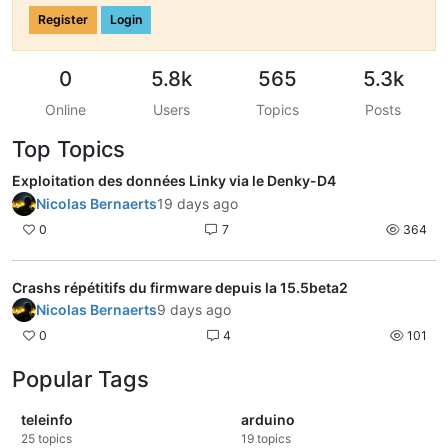
Register
Login
0
5.8k
565
5.3k
Online
Users
Topics
Posts
Top Topics
Exploitation des données Linky via le Denky-D4
Nicolas Bernaerts
19 days ago
0
7
364
Crashs répétitifs du firmware depuis la 15.5beta2
Nicolas Bernaerts
9 days ago
0
4
101
Popular Tags
teleinfo
arduino
25
topics
19
topics