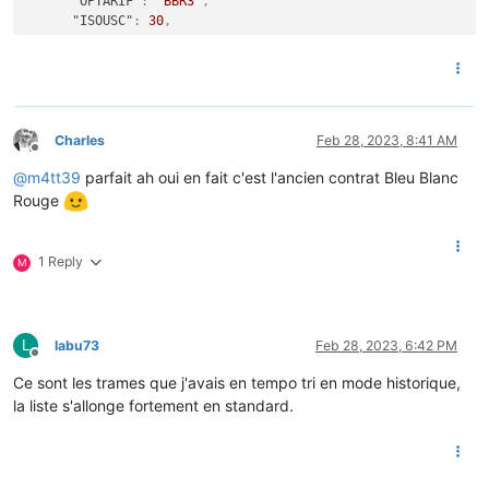
"OPTARIF"
:
"BBR3"
,
"ISOUSC"
:
30
,
"BBRHCJB"
:
23225420
,
"BBRHPJB"
:
8101
,
"BBRHCJW"
:
5349
,
"BBRHPJW"
:
4460
,
"BBRHCJR"
:
0
,
"BBRHPJR"
:
0
,
Charles
Feb 28, 2023, 8:41 AM
Offline
"PTEC"
:
"HCJB"
,
@
m4tt39
parfait ah oui en fait c'est l'ancien contrat Bleu Blanc
"DEMAIN"
:
"BLAN"
,
"IINST"
:
2
,
Rouge
"IMAX"
:
16
,
"PAPP"
:
410
,
"HHPHC"
:
"Y"
,
1 Reply
M
"MOTDETAT"
:
0
}
}
,
"ver"
:
1
L
labu73
Feb 28, 2023, 6:42 PM
}
Offline
Ce sont les trames que j'avais en tempo tri en mode historique,
la liste s'allonge fortement en standard.