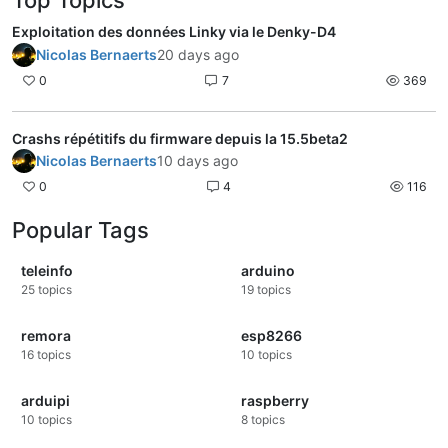
Top Topics
Exploitation des données Linky via le Denky-D4
Nicolas Bernaerts
20 days ago
0
7
369
Crashs répétitifs du firmware depuis la 15.5beta2
Nicolas Bernaerts
10 days ago
0
4
116
Popular Tags
teleinfo
arduino
25
topics
19
topics
remora
esp8266
16
topics
10
topics
arduipi
raspberry
10
topics
8
topics