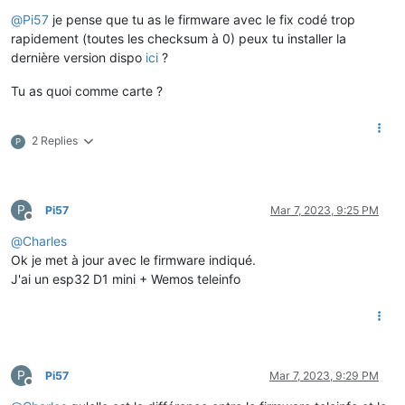
Offline
@
Pi57
je pense que tu as le firmware avec le fix codé trop
rapidement (toutes les checksum à 0) peux tu installer la
dernière version dispo
ici
?
Tu as quoi comme carte ?
2 Replies
P
P
Pi57
Mar 7, 2023, 9:25 PM
Offline
@
Charles
Ok je met à jour avec le firmware indiqué.
J'ai un esp32 D1 mini + Wemos teleinfo
P
Pi57
Mar 7, 2023, 9:29 PM
Offline