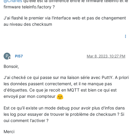
@
Charles
qu'elle est la différence entre le firmware teleinfo et le
firmware teleinfo.factory ?
J'ai flashé le premier via l'interface web et pas de changement
au niveau des checksum
P
Pi57
Mar 8, 2023, 10:27 PM
Offline
Bonsoir,
J'ai checké ce qui passe sur ma liaison série avec PuttY. A priori
les données passent correctement, et il ne manque pas
d'étiquettes. Ce que je recoit en MQTT est bien ce qui est
envoyé par mon compteur
Est ce qu'il existe un mode debug pour avoir plus d'infos dans
les log pour essayer de trouver le problème de checksum ? Si
oui comment l'activer ?
Merci