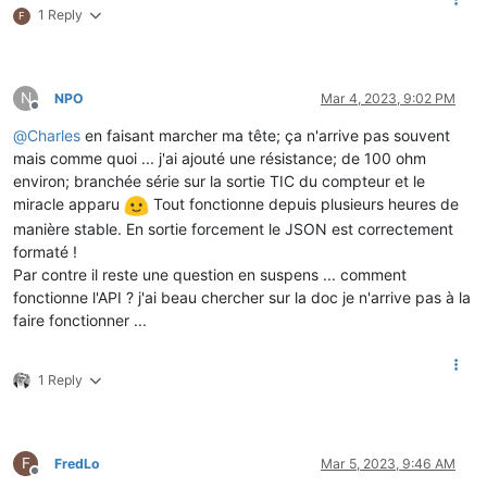
1 Reply
F
N
NPO
Mar 4, 2023, 9:02 PM
Offline
@
Charles
en faisant marcher ma tête; ça n'arrive pas souvent
mais comme quoi ... j'ai ajouté une résistance; de 100 ohm
environ; branchée série sur la sortie TIC du compteur et le
miracle apparu
Tout fonctionne depuis plusieurs heures de
manière stable. En sortie forcement le JSON est correctement
formaté !
Par contre il reste une question en suspens ... comment
fonctionne l'API ? j'ai beau chercher sur la doc je n'arrive pas à la
faire fonctionner ...
1 Reply
F
FredLo
Mar 5, 2023, 9:46 AM
Offline