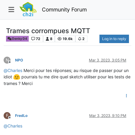
Community Forum
Trames corrompues MQTT
72
8
19.6k
2
Log in to reply
Denky D4
N
NPO
Mar 3, 2023, 3:05 PM
Offline
@
Charles
Merci pour tes réponses; au risque de passer pour un
idiot
pourrais tu me dire quel sketch utiliser pour les tests de
trames ? Merci
F
FredLo
Mar 3, 2023, 9:10 PM
Offline
@
Charles