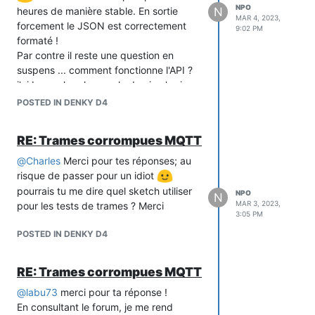
NPO
N
heures de manière stable. En sortie
MAR 4, 2023,
forcement le JSON est correctement
9:02 PM
formaté !
Par contre il reste une question en
suspens ... comment fonctionne l'API ?
j'ai beau chercher sur la doc je n'arrive
pas à la faire fonctionner ...
POSTED IN DENKY D4
RE: Trames corrompues MQTT
@
Charles
Merci pour tes réponses; au
risque de passer pour un idiot
pourrais tu me dire quel sketch utiliser
NPO
N
MAR 3, 2023,
pour les tests de trames ? Merci
3:05 PM
POSTED IN DENKY D4
RE: Trames corrompues MQTT
@
labu73
merci pour ta réponse !
En consultant le forum, je me rend