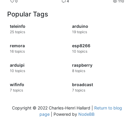
0
4
110
    "EASF08": 0,

    "CINSTS": 156

Popular Tags
  }

teleinfo
arduino
J'ai vu qu'une API HTTP existe depuis
25
topics
19
topics
l'interface web mais je ne trouve pas
comment elle fonctionne ... tu aurais une
remora
esp8266
idée ?
16
topics
10
topics
arduipi
raspberry
10
topics
8
topics
wifinfo
broadcast
7
topics
7
topics
Copyright © 2022 Charles-Henri Hallard |
Return to blog
page
| Powered by
NodeBB