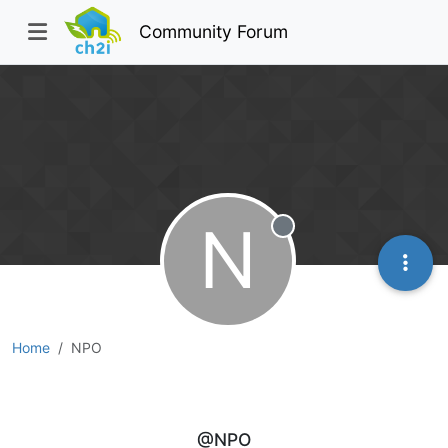
Community Forum
N
Offline
Home
NPO
NPO
@NPO