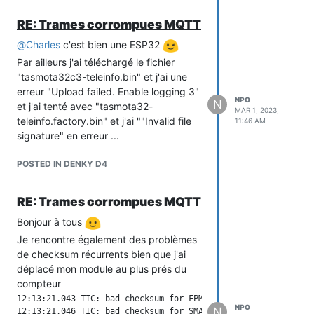
  "ENERGY": {

Merci
    "TotalStartTime": "2023-03-01T18:17:53",

RE: Trames corrompues MQTT
    "Total": 14538.407,

    "Yesterday": 0,

@
Charles
c'est bien une ESP32
    "Today": 0,

Par ailleurs j'ai téléchargé le fichier
    "Period": 0,

"tasmota32c3-teleinfo.bin" et j'ai une
    "Power": 153,

erreur "Upload failed. Enable logging 3"
    "ApparentPower": 237,

NPO
N
    "ReactivePower": 181,

et j'ai tenté avec "tasmota32-
MAR 1, 2023,
    "Factor": 0.65,

teleinfo.factory.bin" et j'ai ""Invalid file
11:46 AM
    "Voltage": 237,

signature" en erreur ...
    "Current": 1,

    "Load": 3

POSTED IN DENKY D4
  },

  "TIC": {

    "VTIC": 2,

RE: Trames corrompues MQTT
    "NGTF": "TEMPO",

    "EAST": 14538407,

Bonjour à tous
    "EASF01": 12734205,

Je rencontre également des problèmes
    "EASF02": 1714927,

de checksum récurrents bien que j'ai
    "EASF04": 38258,

    "EASF05": 15195,

déplacé mon module au plus prés du
    "EASF07": 0,

compteur
    "EASF09": 0,

12:13:21.043 TIC: bad checksum for FPM2

    "EASF10": 0,

NPO
N
12:13:21.046 TIC: bad checksum for SMAXSN
