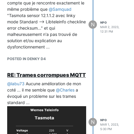
compte que je rencontre exactement le
même problème que
@
Samquad
"Tasmota sensor 12.1.1.2 avec linky
mode Standard --> Libteleinfo checkline
NPO
N
MAR 2, 2023,
error checksum..." et qui
12:31 PM
malheureusement n'a pas trouvé de
solution et/ou explication au
dysfonctionnement ...
POSTED IN DENKY D4
RE: Trames corrompues MQTT
@
labu73
Aucune amélioration de mon
coté ... il me semble que
@
Charles
a
évoqué un probleme sur les trames
standard ...
NPO
N
MAR 1, 2023,
5:30 PM