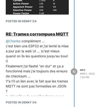
POSTED IN DENKY D4
RE: Trames corrompues MQTT
@
Charles
complément ...
c'est bien une ESP32 et j'ai tenté la mise
a jour par la web UI ... (c'est mieux
quand on lis les questions jusqu'au bout
!)
Finalement j'ai flashé "en dur" et ça a
NPO
fonctionné mais j'ai toujours des erreurs
N
MAR 1, 2023,
de checksum ...
1:55 PM
Y'a t'il un lien avec le fait que les trames
Capture d’écran 2023-03-01 à 18.25.53
MQTT ne sont pas formatées en JSON
Et en sortie mes trames ne sont toujours
?
pas correctement formatées en JSON
je m'explique la première trame reçue
{

par le broker est bien en JSON mais
POSTED IN DENKY D4
  "Time": "2023-03-01T18:28:15",

pas les suivantes ...