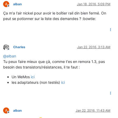
A
alban
Jan 18, 2016, 5:09 PM
Offline
Ça m'a l'air nickel pour avoir le boîtier rail din bien fermé. On
peut se potionner sur la liste des demandes ? :bowtie:
Charles
Jan 22, 2016, 3:13 AM
Offline
@
alban
Tu peux faire mieux que çà, comme t'es en remora 1.3, pas
besoin des transistors/résistances, il te faut :
Un WeMos
ici
les adaptateurs (non testés)
ici
A
alban
Jan 22, 2016, 11:43 AM
Offline