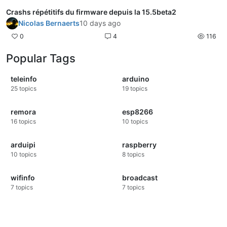
Crashs répétitifs du firmware depuis la 15.5beta2
Nicolas Bernaerts
10 days ago
0
4
116
Popular Tags
teleinfo
arduino
25
topics
19
topics
remora
esp8266
16
topics
10
topics
arduipi
raspberry
10
topics
8
topics
wifinfo
broadcast
7
topics
7
topics