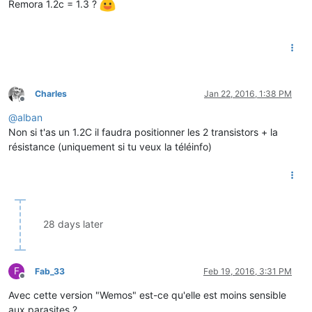
Remora 1.2c = 1.3 ?
Charles
Jan 22, 2016, 1:38 PM
Offline
@
alban
Non si t'as un 1.2C il faudra positionner les 2 transistors + la
résistance (uniquement si tu veux la téléinfo)
28 days later
F
Fab_33
Feb 19, 2016, 3:31 PM
Offline
Avec cette version "Wemos" est-ce qu'elle est moins sensible
aux parasites ?