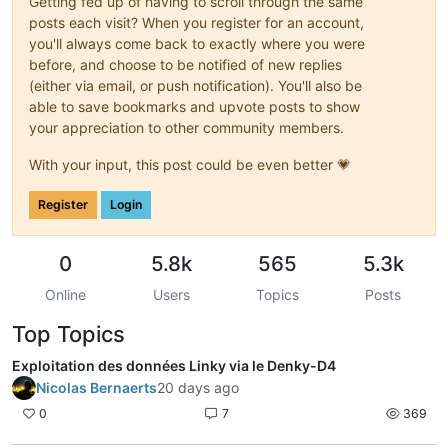
Getting fed up of having to scroll through the same
posts each visit? When you register for an account,
you'll always come back to exactly where you were
before, and choose to be notified of new replies
(either via email, or push notification). You'll also be
able to save bookmarks and upvote posts to show
your appreciation to other community members.
With your input, this post could be even better 💗
Register
Login
0
5.8k
565
5.3k
Online
Users
Topics
Posts
Top Topics
Exploitation des données Linky via le Denky-D4
Nicolas Bernaerts
20 days ago
0
7
369