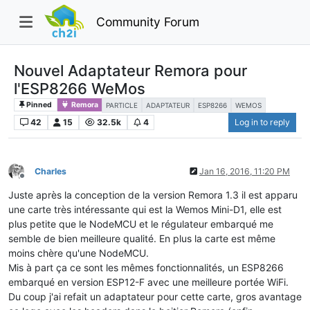
Community Forum
Nouvel Adaptateur Remora pour
l'ESP8266 WeMos
Pinned
Remora
PARTICLE
ADAPTATEUR
ESP8266
WEMOS
42
15
32.5k
4
Log in to reply
Charles
Jan 16, 2016, 11:20 PM
Offline
Juste après la conception de la version Remora 1.3 il est apparu
une carte très intéressante qui est la Wemos Mini-D1, elle est
plus petite que le NodeMCU et le régulateur embarqué me
semble de bien meilleure qualité. En plus la carte est même
moins chère qu'une NodeMCU.
Mis à part ça ce sont les mêmes fonctionnalités, un ESP8266
embarqué en version ESP12-F avec une meilleure portée WiFi.
Du coup j'ai refait un adaptateur pour cette carte, gros avantage