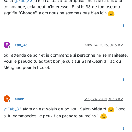
Salut
@
Fab_33
je n'en ai pas à te proposer, mais si tu fais une
commande, cela peut m'intéresser. Et si le 33 de ton pseudo
signifie "Gironde", alors nous ne sommes pas bien loin
F
Fab_33
May 24, 2016, 9:16 AM
Offline
ok j'attends ce soir et je commande si personne ne se manifeste.
Pour le pseudo tu as tout bon je suis sur Saint-Jean d'Illac ou
Mérignac pour le boulot.
A
alban
May 24, 2016, 9:33 AM
Offline
@
Fab_33
alors on est voisin de boulot : Saint-Médard
Donc
si tu commandes, je peux t'en prendre au moins 1