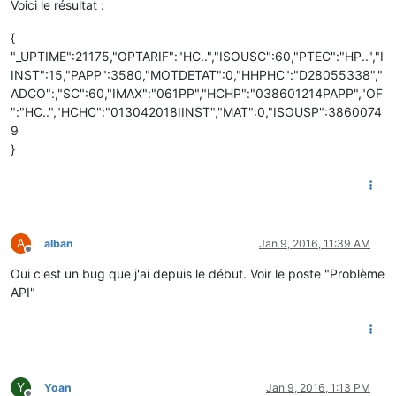
Voici le résultat :
{
"_UPTIME":21175,"OPTARIF":"HC..","ISOUSC":60,"PTEC":"HP..","I
INST":15,"PAPP":3580,"MOTDETAT":0,"HHPHC":"D28055338","
ADCO":,"SC":60,"IMAX":"061PP","HCHP":"038601214PAPP","OF
":"HC..","HCHC":"013042018IINST","MAT":0,"ISOUSP":3860074
9
}
A
alban
Jan 9, 2016, 11:39 AM
Offline
Oui c'est un bug que j'ai depuis le début. Voir le poste "Problème
API"
Y
Yoan
Jan 9, 2016, 1:13 PM