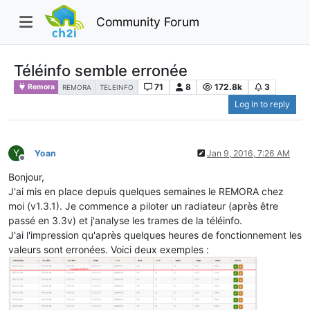
Community Forum
Téléinfo semble erronée
71
8
172.8k
3
Remora
REMORA
TELEINFO
Log in to reply
Y
Yoan
Jan 9, 2016, 7:26 AM
Offline
Bonjour,
J'ai mis en place depuis quelques semaines le REMORA chez
moi (v1.3.1). Je commence a piloter un radiateur (après être
passé en 3.3v) et j'analyse les trames de la téléinfo.
J'ai l'impression qu'après quelques heures de fonctionnement les
valeurs sont erronées. Voici deux exemples :