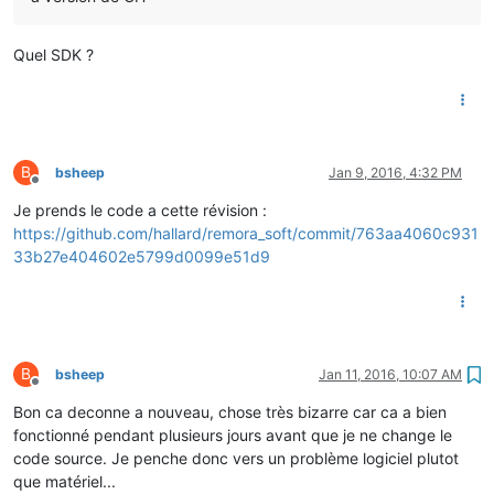
Quel SDK ?
B
bsheep
Jan 9, 2016, 4:32 PM
Offline
Je prends le code a cette révision :
https://github.com/hallard/remora_soft/commit/763aa4060c931
33b27e404602e5799d0099e51d9
B
bsheep
Jan 11, 2016, 10:07 AM
Offline
Bon ca deconne a nouveau, chose très bizarre car ca a bien
fonctionné pendant plusieurs jours avant que je ne change le
code source. Je penche donc vers un problème logiciel plutot
que matériel...