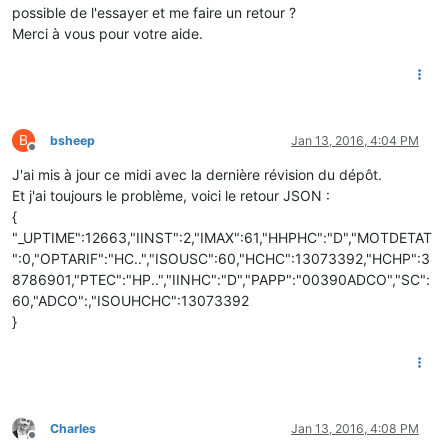
possible de l'essayer et me faire un retour ?
Merci à vous pour votre aide.
B
bsheep
Jan 13, 2016, 4:04 PM
Offline
J'ai mis à jour ce midi avec la dernière révision du dépôt.
Et j'ai toujours le problème, voici le retour JSON :
{
"_UPTIME":12663,"IINST":2,"IMAX":61,"HHPHC":"D","MOTDETAT
":0,"OPTARIF":"HC..","ISOUSC":60,"HCHC":13073392,"HCHP":3
8786901,"PTEC":"HP..","IINHC":"D","PAPP":"00390ADCO","SC":
60,"ADCO":,"ISOUHCHC":13073392
}
Charles
Jan 13, 2016, 4:08 PM
Offline