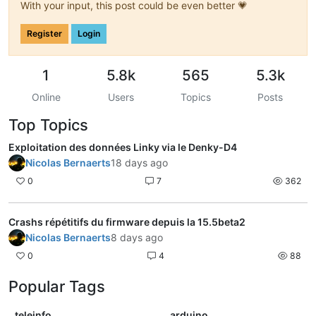
With your input, this post could be even better 💗
Register
Login
1
5.8k
565
5.3k
Online
Users
Topics
Posts
Top Topics
Exploitation des données Linky via le Denky-D4
Nicolas Bernaerts
18 days ago
0
7
362
Crashs répétitifs du firmware depuis la 15.5beta2
Nicolas Bernaerts
8 days ago
0
4
88
Popular Tags
teleinfo
arduino