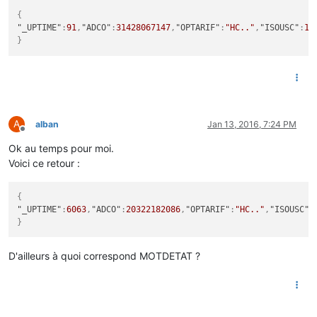
{
"_UPTIME"
:
91
,
"ADCO"
:
31428067147
,
"OPTARIF"
:
"HC.."
,
"ISOUSC"
:
15
}
A
alban
Jan 13, 2016, 7:24 PM
Offline
Ok au temps pour moi.
Voici ce retour :
{
"_UPTIME"
:
6063
,
"ADCO"
:
20322182086
,
"OPTARIF"
:
"HC.."
,
"ISOUSC"
:
}
D'ailleurs à quoi correspond MOTDETAT ?