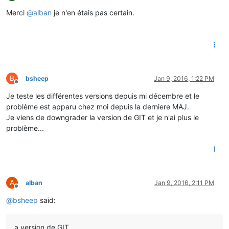
Offline
Merci
@
alban
je n'en étais pas certain.
B
bsheep
Jan 9, 2016, 1:22 PM
Offline
Je teste les différentes versions depuis mi décembre et le
problème est apparu chez moi depuis la derniere MAJ.
Je viens de downgrader la version de GIT et je n'ai plus le
problème...
A
alban
Jan 9, 2016, 2:11 PM
Offline
@
bsheep
said:
a version de GIT