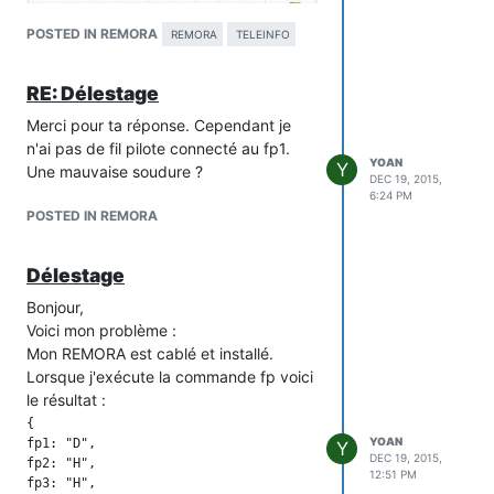
POSTED IN REMORA
REMORA
TELEINFO
RE: Délestage
Merci pour ta réponse. Cependant je
n'ai pas de fil pilote connecté au fp1.
YOAN
Y
Une mauvaise soudure ?
DEC 19, 2015,
Après reboot du NodeMCU les valeurs
6:24 PM
semblent correctes.
POSTED IN REMORA
Délestage
Bonjour,
Voici mon problème :
Mon REMORA est cablé et installé.
Lorsque j'exécute la commande fp voici
le résultat :
{

YOAN
fp1: "D",

Y
DEC 19, 2015,
fp2: "H",

12:51 PM
fp3: "H",
