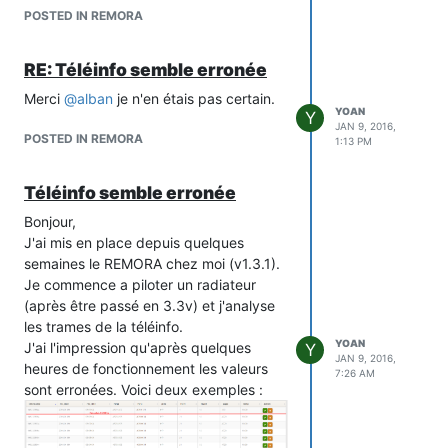
POSTED IN REMORA
RE: Téléinfo semble erronée
Merci
@
alban
je n'en étais pas certain.
YOAN
Y
JAN 9, 2016,
POSTED IN REMORA
1:13 PM
Téléinfo semble erronée
Bonjour,
J'ai mis en place depuis quelques
semaines le REMORA chez moi (v1.3.1).
Je commence a piloter un radiateur
(après être passé en 3.3v) et j'analyse
les trames de la téléinfo.
YOAN
J'ai l'impression qu'après quelques
Y
JAN 9, 2016,
heures de fonctionnement les valeurs
7:26 AM
sont erronées. Voici deux exemples :