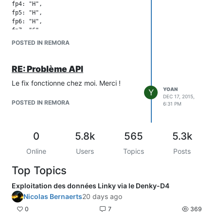
fp4: "H",

fp5: "H",

fp6: "H",

fp7: "C"

POSTED IN REMORA
En regardant le code j'ai compris que D
était pour délestage.
RE: Problème API
Comment y remédier ?
Le fix fonctionne chez moi. Merci !
Merci d'avance.
YOAN
Y
DEC 17, 2015,
POSTED IN REMORA
6:31 PM
0
5.8k
565
5.3k
Online
Users
Topics
Posts
Top Topics
Exploitation des données Linky via le Denky-D4
Nicolas Bernaerts
20 days ago
0
7
369