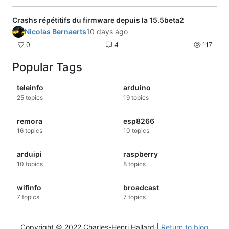
Crashs répétitifs du firmware depuis la 15.5beta2
Nicolas Bernaerts
10 days ago
0
4
117
Popular Tags
teleinfo
arduino
25
topics
19
topics
remora
esp8266
16
topics
10
topics
arduipi
raspberry
10
topics
8
topics
wifinfo
broadcast
7
topics
7
topics
Copyright © 2022 Charles-Henri Hallard |
Return to blog