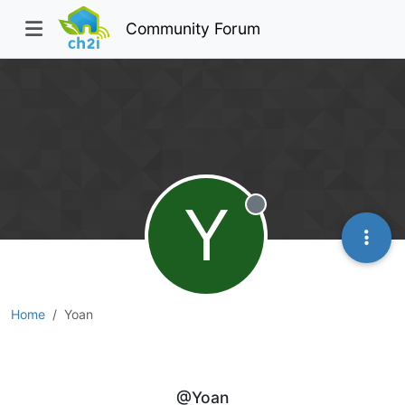
Community Forum
Y
Offline
Home
Yoan
Yoan
@Yoan