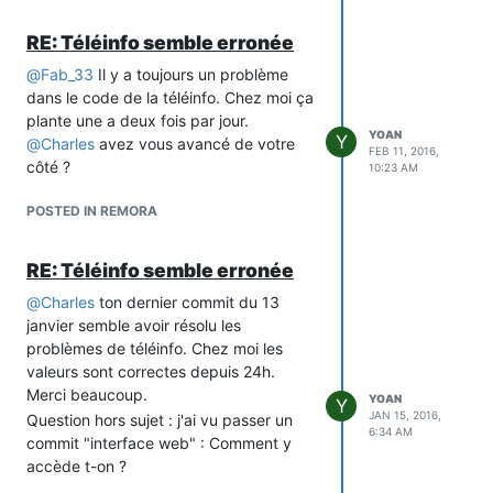
RE: Téléinfo semble erronée
@
Fab_33
Il y a toujours un problème
dans le code de la téléinfo. Chez moi ça
plante une a deux fois par jour.
YOAN
Y
@
Charles
avez vous avancé de votre
FEB 11, 2016,
côté ?
10:23 AM
POSTED IN REMORA
RE: Téléinfo semble erronée
@
Charles
ton dernier commit du 13
janvier semble avoir résolu les
problèmes de téléinfo. Chez moi les
valeurs sont correctes depuis 24h.
Merci beaucoup.
YOAN
Y
JAN 15, 2016,
Question hors sujet : j'ai vu passer un
6:34 AM
commit "interface web" : Comment y
accède t-on ?