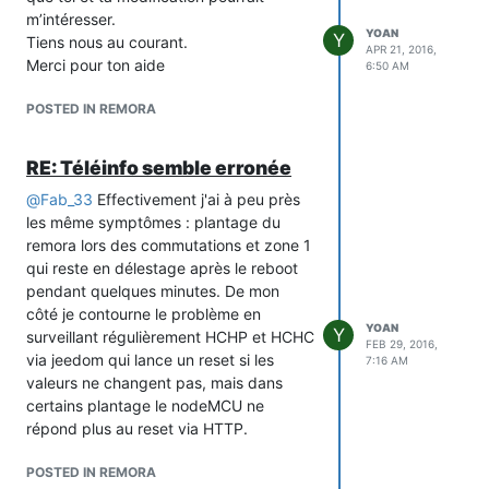
m’intéresser.
YOAN
Y
Tiens nous au courant.
APR 21, 2016,
Merci pour ton aide
6:50 AM
POSTED IN REMORA
RE: Téléinfo semble erronée
@
Fab_33
Effectivement j'ai à peu près
les même symptômes : plantage du
remora lors des commutations et zone 1
qui reste en délestage après le reboot
pendant quelques minutes. De mon
côté je contourne le problème en
YOAN
Y
surveillant régulièrement HCHP et HCHC
FEB 29, 2016,
via jeedom qui lance un reset si les
7:16 AM
valeurs ne changent pas, mais dans
certains plantage le nodeMCU ne
répond plus au reset via HTTP.
POSTED IN REMORA