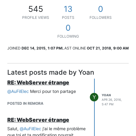
545
13
0
PROFILE VIEWS
POSTS
FOLLOWERS
0
FOLLOWING
JOINED
DEC 14, 2015, 1:07 PM
LAST ONLINE
OCT 21, 2018, 9:00 AM
Latest posts made by Yoan
RE: WebServer étrange
@
AuFilElec
Merci pour ton partage
YOAN
Y
APR 26, 2016,
POSTED IN REMORA
5:47 PM
RE: WebServer étrange
Salut,
@
AuFilElec
j'ai le même problème
que toi et ta modification pourrait