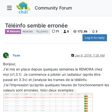
Community Forum
Téléinfo semble erronée
71
8
172.8k
3
Remora
REMORA
TELEINFO
Log in to reply
Y
Yoan
Jan 9, 2016, 7:26 AM
Offline
Bonjour,
J'ai mis en place depuis quelques semaines le REMORA chez
moi (v1.3.1). Je commence a piloter un radiateur (après être
passé en 3.3v) et j'analyse les trames de la téléinfo.
J'ai l'impression qu'après quelques heures de fonctionnement les
valeurs sont erronées. Voici deux exemples :