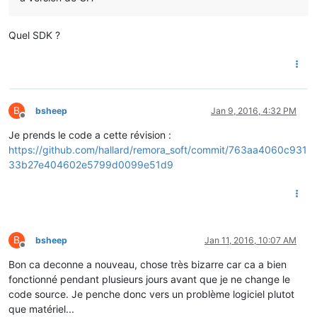
Quel SDK ?
B
bsheep
Jan 9, 2016, 4:32 PM
Offline
Je prends le code a cette révision :
https://github.com/hallard/remora_soft/commit/763aa4060c931
33b27e404602e5799d0099e51d9
B
bsheep
Jan 11, 2016, 10:07 AM
Offline
Bon ca deconne a nouveau, chose très bizarre car ca a bien
fonctionné pendant plusieurs jours avant que je ne change le
code source. Je penche donc vers un problème logiciel plutot
que matériel...