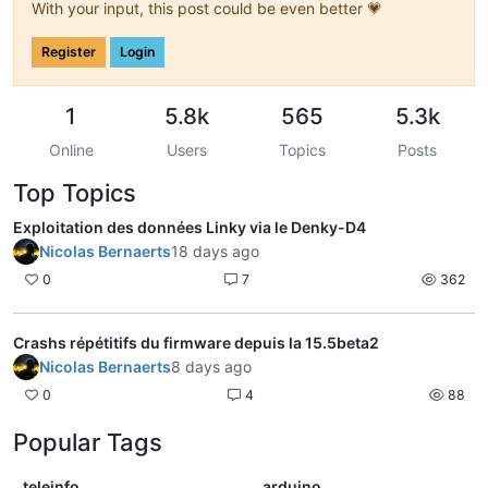
With your input, this post could be even better 💗
Register
Login
1
5.8k
565
5.3k
Online
Users
Topics
Posts
Top Topics
Exploitation des données Linky via le Denky-D4
Nicolas Bernaerts
18 days ago
0
7
362
Crashs répétitifs du firmware depuis la 15.5beta2
Nicolas Bernaerts
8 days ago
0
4
88
Popular Tags
teleinfo
arduino