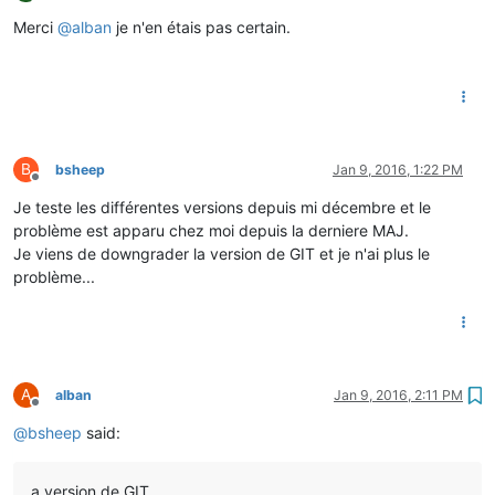
Offline
Merci
@
alban
je n'en étais pas certain.
B
bsheep
Jan 9, 2016, 1:22 PM
Offline
Je teste les différentes versions depuis mi décembre et le
problème est apparu chez moi depuis la derniere MAJ.
Je viens de downgrader la version de GIT et je n'ai plus le
problème...
A
alban
Jan 9, 2016, 2:11 PM
Offline
@
bsheep
said:
a version de GIT