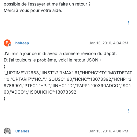
possible de l'essayer et me faire un retour ?
Merci à vous pour votre aide.
B
bsheep
Jan 13, 2016, 4:04 PM
Offline
J'ai mis à jour ce midi avec la dernière révision du dépôt.
Et j'ai toujours le problème, voici le retour JSON :
{
"_UPTIME":12663,"IINST":2,"IMAX":61,"HHPHC":"D","MOTDETAT
":0,"OPTARIF":"HC..","ISOUSC":60,"HCHC":13073392,"HCHP":3
8786901,"PTEC":"HP..","IINHC":"D","PAPP":"00390ADCO","SC":
60,"ADCO":,"ISOUHCHC":13073392
}
Charles
Jan 13, 2016, 4:08 PM
Offline