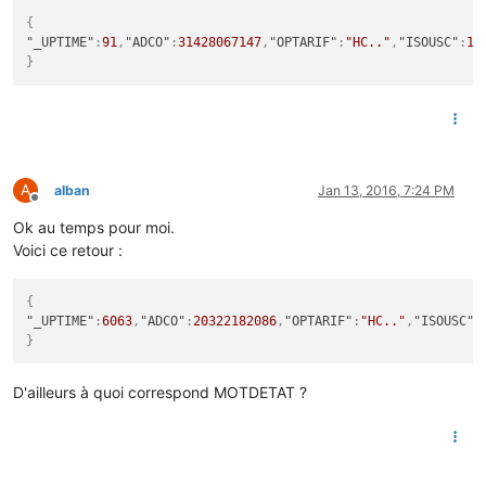
{
"_UPTIME"
:
91
,
"ADCO"
:
31428067147
,
"OPTARIF"
:
"HC.."
,
"ISOUSC"
:
15
}
A
alban
Jan 13, 2016, 7:24 PM
Offline
Ok au temps pour moi.
Voici ce retour :
{
"_UPTIME"
:
6063
,
"ADCO"
:
20322182086
,
"OPTARIF"
:
"HC.."
,
"ISOUSC"
:
}
D'ailleurs à quoi correspond MOTDETAT ?