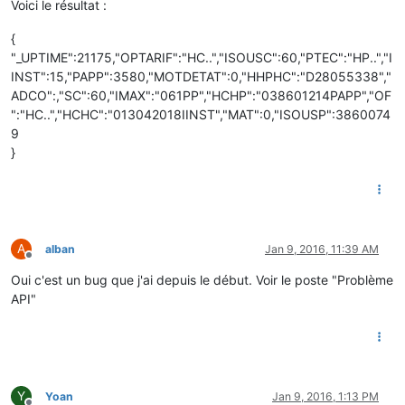
Voici le résultat :
{
"_UPTIME":21175,"OPTARIF":"HC..","ISOUSC":60,"PTEC":"HP..","I
INST":15,"PAPP":3580,"MOTDETAT":0,"HHPHC":"D28055338","
ADCO":,"SC":60,"IMAX":"061PP","HCHP":"038601214PAPP","OF
":"HC..","HCHC":"013042018IINST","MAT":0,"ISOUSP":3860074
9
}
A
alban
Jan 9, 2016, 11:39 AM
Offline
Oui c'est un bug que j'ai depuis le début. Voir le poste "Problème
API"
Y
Yoan
Jan 9, 2016, 1:13 PM