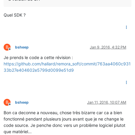
Quel SDK ?
B
bsheep
Jan 9, 2016, 4:32 PM
Offline
Je prends le code a cette révision :
https://github.com/hallard/remora_soft/commit/763aa4060c931
33b27e404602e5799d0099e51d9
B
bsheep
Jan 11, 2016, 10:07 AM
Offline
Bon ca deconne a nouveau, chose très bizarre car ca a bien
fonctionné pendant plusieurs jours avant que je ne change le
code source. Je penche donc vers un problème logiciel plutot
que matériel...