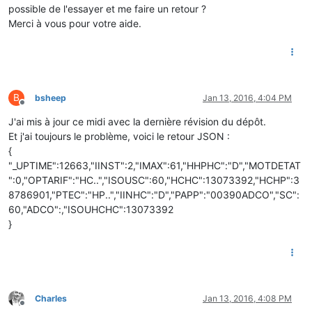
possible de l'essayer et me faire un retour ?
Merci à vous pour votre aide.
B
bsheep
Jan 13, 2016, 4:04 PM
Offline
J'ai mis à jour ce midi avec la dernière révision du dépôt.
Et j'ai toujours le problème, voici le retour JSON :
{
"_UPTIME":12663,"IINST":2,"IMAX":61,"HHPHC":"D","MOTDETAT
":0,"OPTARIF":"HC..","ISOUSC":60,"HCHC":13073392,"HCHP":3
8786901,"PTEC":"HP..","IINHC":"D","PAPP":"00390ADCO","SC":
60,"ADCO":,"ISOUHCHC":13073392
}
Charles
Jan 13, 2016, 4:08 PM
Offline