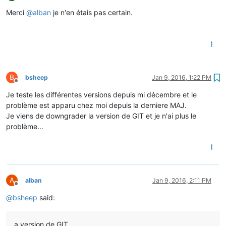
Offline
Merci
@
alban
je n'en étais pas certain.
B
bsheep
Jan 9, 2016, 1:22 PM
Offline
Je teste les différentes versions depuis mi décembre et le
problème est apparu chez moi depuis la derniere MAJ.
Je viens de downgrader la version de GIT et je n'ai plus le
problème...
A
alban
Jan 9, 2016, 2:11 PM
Offline
@
bsheep
said:
a version de GIT