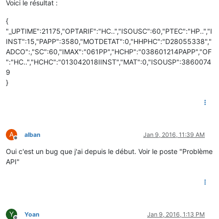
Voici le résultat :
{
"_UPTIME":21175,"OPTARIF":"HC..","ISOUSC":60,"PTEC":"HP..","I
INST":15,"PAPP":3580,"MOTDETAT":0,"HHPHC":"D28055338","
ADCO":,"SC":60,"IMAX":"061PP","HCHP":"038601214PAPP","OF
":"HC..","HCHC":"013042018IINST","MAT":0,"ISOUSP":3860074
9
}
A
alban
Jan 9, 2016, 11:39 AM
Offline
Oui c'est un bug que j'ai depuis le début. Voir le poste "Problème
API"
Y
Yoan
Jan 9, 2016, 1:13 PM