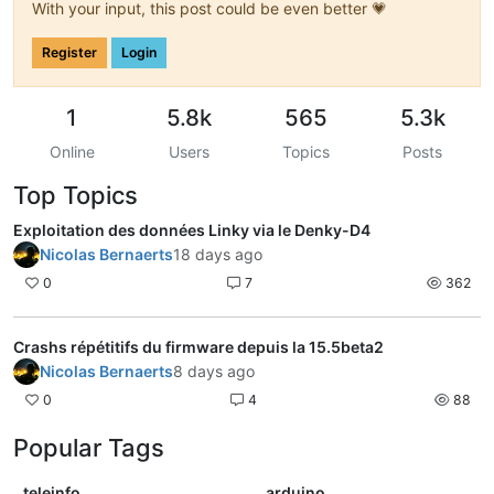
With your input, this post could be even better 💗
Register
Login
1
5.8k
565
5.3k
Online
Users
Topics
Posts
Top Topics
Exploitation des données Linky via le Denky-D4
Nicolas Bernaerts
18 days ago
0
7
362
Crashs répétitifs du firmware depuis la 15.5beta2
Nicolas Bernaerts
8 days ago
0
4
88
Popular Tags
teleinfo
arduino