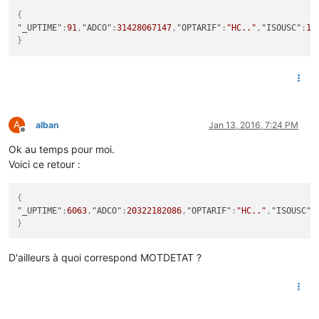
{
"_UPTIME"
:
91
,
"ADCO"
:
31428067147
,
"OPTARIF"
:
"HC.."
,
"ISOUSC"
:
15
}
A
alban
Jan 13, 2016, 7:24 PM
Offline
Ok au temps pour moi.
Voici ce retour :
{
"_UPTIME"
:
6063
,
"ADCO"
:
20322182086
,
"OPTARIF"
:
"HC.."
,
"ISOUSC"
:
}
D'ailleurs à quoi correspond MOTDETAT ?