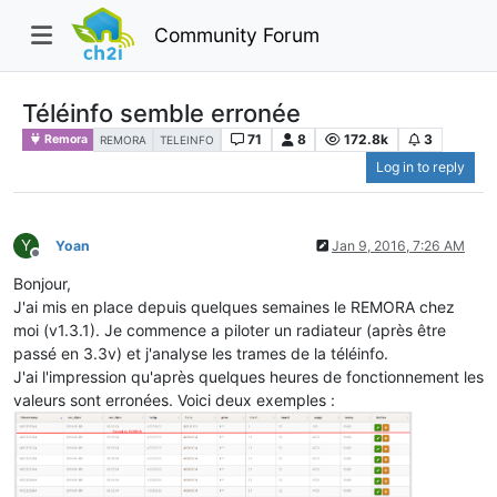
Community Forum
Téléinfo semble erronée
71
8
172.8k
3
Remora
REMORA
TELEINFO
Log in to reply
Y
Yoan
Jan 9, 2016, 7:26 AM
Offline
Bonjour,
J'ai mis en place depuis quelques semaines le REMORA chez
moi (v1.3.1). Je commence a piloter un radiateur (après être
passé en 3.3v) et j'analyse les trames de la téléinfo.
J'ai l'impression qu'après quelques heures de fonctionnement les
valeurs sont erronées. Voici deux exemples :