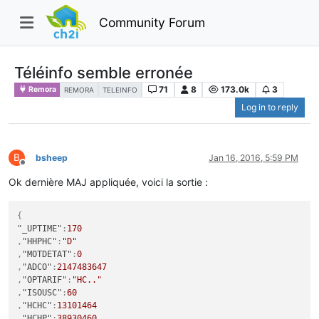
Community Forum
Téléinfo semble erronée
71
8
173.0k
3
Remora
REMORA
TELEINFO
Log in to reply
B
bsheep
Jan 16, 2016, 5:59 PM
Offline
Ok dernière MAJ appliquée, voici la sortie :
{
"_UPTIME"
:
170
,
"HHPHC"
:
"D"
,
"MOTDETAT"
:
0
,
"ADCO"
:
2147483647
,
"OPTARIF"
:
"HC.."
,
"ISOUSC"
:
60
,
"HCHC"
:
13101464
,
"HCHP"
:
38930460