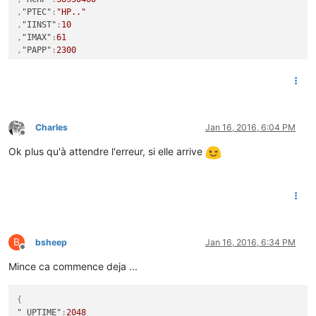
,
"PTEC"
:
"HP.."
,
"IINST"
:
10
,
"IMAX"
:
61
,
"PAPP"
:
2300
}
Charles
Jan 16, 2016, 6:04 PM
Offline
Ok plus qu'à attendre l'erreur, si elle arrive
B
bsheep
Jan 16, 2016, 6:34 PM
Offline
Mince ca commence deja ...
{
"_UPTIME"
:
2048