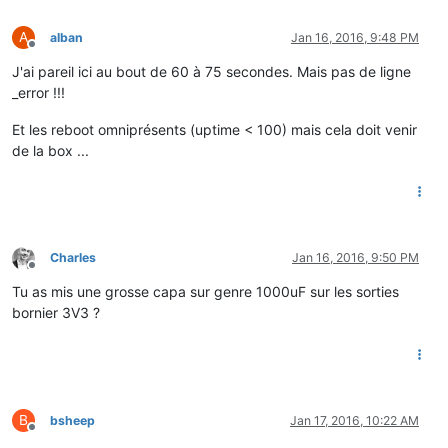
A
alban
Jan 16, 2016, 9:48 PM
Offline
J'ai pareil ici au bout de 60 à 75 secondes. Mais pas de ligne
_error !!!
Et les reboot omniprésents (uptime < 100) mais cela doit venir
de la box ...
Charles
Jan 16, 2016, 9:50 PM
Offline
Tu as mis une grosse capa sur genre 1000uF sur les sorties
bornier 3V3 ?
B
bsheep
Jan 17, 2016, 10:22 AM
Offline