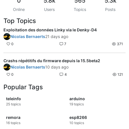
0
5.8k
565
5.3k
Online
Users
Topics
Posts
Top Topics
Exploitation des données Linky via le Denky-D4
Nicolas Bernaerts
21 days ago
0
7
371
Crashs répétitifs du firmware depuis la 15.5beta2
Nicolas Bernaerts
10 days ago
0
4
121
Popular Tags
teleinfo
arduino
25
topics
19
topics
remora
esp8266
16
topics
10
topics