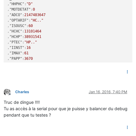
,
"HHPHC"
:
"D"
,
"MOTDETAT"
:
0
,
"ADCO"
:
2147483647
,
"OPTARIF"
:
"HC.."
,
"ISOUSC"
:
60
,
"HCHC"
:
13101464
,
"HCHP"
:
38931541
,
"PTEC"
:
"HP.."
,
"IINST"
:
16
,
"IMAX"
:
61
,
"PAPP"
:
3670
,
"SC"
:
60
}
Charles
Jan 16, 2016, 7:40 PM
Offline
Truc de dingue !!!!
Tu as accès à la serial pour que je puisse y balancer du debug
pendant que tu testes ?