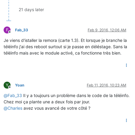
21 days later
F
Fab_33
Feb 9, 2016, 12:06 AM
Offline
Je viens d'istaller la remora (carte 1.3). Et lorsque je branche la
téléinfo j'ai des reboot surtout si je passe en déléstage. Sans la
téléinfo mais avec le module activé, ca fonctionne très bien.
Y
Yoan
Feb 11, 2016, 10:23 AM
Offline
@
Fab_33
Il y a toujours un problème dans le code de la téléinfo.
Chez moi ça plante une a deux fois par jour.
@
Charles
avez vous avancé de votre côté ?