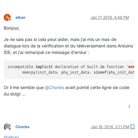
A
alban
Jan 17, 2016, 4:46 PM
Offline
Bonjour,
Je ne sais pas si cela peut aider, mais j'ai mis un max de
dialogue lors de la vérification et du téléversement dans Arduino
IDE, et j'ai remarqué ce message d'erreur :
incompatible 
implicit
 declaration of built-
in
 function 
'memc
       memcpy(init_data, phy_init_data, 
sizeof
Or il me semble que
@
Charles
avait pointé cette ligne de code
du doigt ...
Charles
Jan 18, 2016, 3:11 PM
Offline
@
alban
,