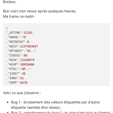
Bonjour,
Bon voici mon retour après quelques heures.
Ma trame ce matin :
{
"_UPTIME"
:
52281
,
"HHPHC"
:
"D"
,
"MOTDETAT"
:
0
,
"ADCO"
:
2147483647
,
"OPTARIF"
:
"HC.."
,
"ISOUSC"
:
60
,
"HCHC"
:
13109079
,
"HCHP"
:
38959486
,
"PTEC"
:
"HP.."
,
"IINST"
:
30
,
"IMAX"
:
61
,
"PAPP"
:
6670
,
"SC"
:
60
,
"ISOUSP"
:
38942826
Voici ce que j'observe :
,
"ISOUHCHP"
:
38941935
Bug 1 : écrasement des valeurs étiquettes par d'autre
}
étiquette (semble être résolu) ;
Bug 2 : conséquence du bug 1 : le Json n'est plus au format