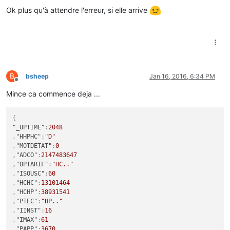
Ok plus qu'à attendre l'erreur, si elle arrive
B
bsheep
Jan 16, 2016, 6:34 PM
Offline
Mince ca commence deja ...
{
"_UPTIME"
:
2048
,
"HHPHC"
:
"D"
,
"MOTDETAT"
:
0
,
"ADCO"
:
2147483647
,
"OPTARIF"
:
"HC.."
,
"ISOUSC"
:
60
,
"HCHC"
:
13101464
,
"HCHP"
:
38931541
,
"PTEC"
:
"HP.."
,
"IINST"
:
16
,
"IMAX"
:
61
,
"PAPP"
:
3670