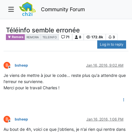
Community Forum
Téléinfo semble erronée
71
8
172.8k
3
Remora
REMORA
TELEINFO
Log in to reply
B
bsheep
Jan 16, 2016, 9:02 AM
Offline
Je viens de mettre à jour le code... reste plus qu'a attendre que
l'erreur ne survienne.
Merci pour le travail Charles !
B
bsheep
Jan 16, 2016, 1:06 PM
Offline
Au bout de 4h, voici ce que j'obtiens, je n'ai rien qui rentre dans