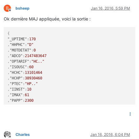
B
bsheep
Jan 16, 2016, 5:59 PM
Offline
Ok dernière MAJ appliquée, voici la sortie :
{
"_UPTIME"
:
170
,
"HHPHC"
:
"D"
,
"MOTDETAT"
:
0
,
"ADCO"
:
2147483647
,
"OPTARIF"
:
"HC.."
,
"ISOUSC"
:
60
,
"HCHC"
:
13101464
,
"HCHP"
:
38930460
,
"PTEC"
:
"HP.."
,
"IINST"
:
10
,
"IMAX"
:
61
,
"PAPP"
:
2300
}
Charles
Jan 16, 2016, 6:04 PM
Offline