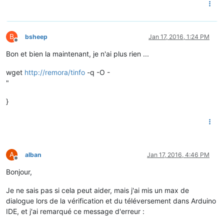
B
bsheep
Jan 17, 2016, 1:24 PM
Offline
Bon et bien la maintenant, je n'ai plus rien ...
wget
http://remora/tinfo
-q -O -
"
}
A
alban
Jan 17, 2016, 4:46 PM
Offline
Bonjour,
Je ne sais pas si cela peut aider, mais j'ai mis un max de
dialogue lors de la vérification et du téléversement dans Arduino
IDE, et j'ai remarqué ce message d'erreur :