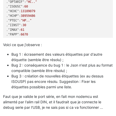
,
"OPTARIF"
:
"HC.."
,
"ISOUSC"
:
60
,
"HCHC"
:
13109079
,
"HCHP"
:
38959486
,
"PTEC"
:
"HP.."
,
"IINST"
:
30
,
"IMAX"
:
61
,
"PAPP"
:
6670
,
"SC"
:
60
,
"ISOUSP"
:
38942826
Voici ce que j'observe :
,
"ISOUHCHP"
:
38941935
Bug 1 : écrasement des valeurs étiquettes par d'autre
}
étiquette (semble être résolu) ;
Bug 2 : conséquence du bug 1 : le Json n'est plus au format
compatible (semble être résolu) ;
Bug 3 : création de nouvelles étiquettes (ex au dessus
ISOUSP) pas encore résolu. Suggestion : Fixer les
étiquettes possibles parmi une liste.
Faut que je valide le port série, en fait mon nodemcu est
alimenté par l'alim rail DIN, et il faudrait que je connecte le
debug serie par l'USB, je ne sais pas si ca va fonctionner ...