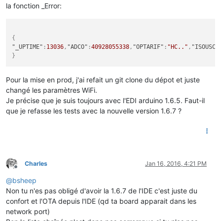
la fonction _Error:
{
"_UPTIME"
:
13036
,
"ADCO"
:
40928055338
,
"OPTARIF"
:
"HC.."
,
"ISOUSC"
}
Pour la mise en prod, j'ai refait un git clone du dépot et juste
changé les paramètres WiFi.
Je précise que je suis toujours avec l'EDI arduino 1.6.5. Faut-il
que je refasse les tests avec la nouvelle version 1.6.7 ?
Charles
Jan 16, 2016, 4:21 PM
Offline
@
bsheep
Non tu n'es pas obligé d'avoir la 1.6.7 de l'IDE c'est juste du
confort et l'OTA depuis l'IDE (qd ta board apparait dans les
network port)