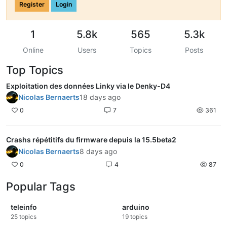
Register
Login
1
5.8k
565
5.3k
Online
Users
Topics
Posts
Top Topics
Exploitation des données Linky via le Denky-D4
Nicolas Bernaerts
18 days ago
0
7
361
Crashs répétitifs du firmware depuis la 15.5beta2
Nicolas Bernaerts
8 days ago
0
4
87
Popular Tags
teleinfo
arduino
25
topics
19
topics