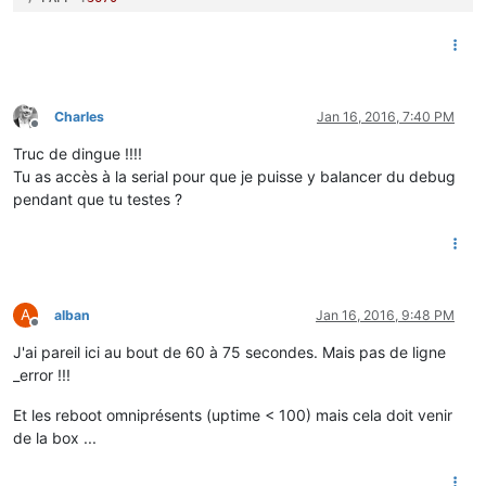
,
"SC"
:
60
}
Charles
Jan 16, 2016, 7:40 PM
Offline
Truc de dingue !!!!
Tu as accès à la serial pour que je puisse y balancer du debug
pendant que tu testes ?
A
alban
Jan 16, 2016, 9:48 PM
Offline
J'ai pareil ici au bout de 60 à 75 secondes. Mais pas de ligne
_error !!!
Et les reboot omniprésents (uptime < 100) mais cela doit venir
de la box ...