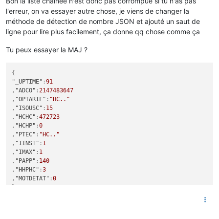
Bon la liste chaînée n'est donc pas corrompue si tu n'as pas
l'erreur, on va essayer autre chose, je viens de changer la
méthode de détection de nombre JSON et ajouté un saut de
ligne pour lire plus facilement, ça donne qq chose comme ça
Tu peux essayer la MAJ ?
{
"_UPTIME"
:
91
,
"ADCO"
:
2147483647
,
"OPTARIF"
:
"HC.."
,
"ISOUSC"
:
15
,
"HCHC"
:
472723
,
"HCHP"
:
0
,
"PTEC"
:
"HC.."
,
"IINST"
:
1
,
"IMAX"
:
1
,
"PAPP"
:
140
,
"HHPHC"
:
3
,
"MOTDETAT"
:
0
}