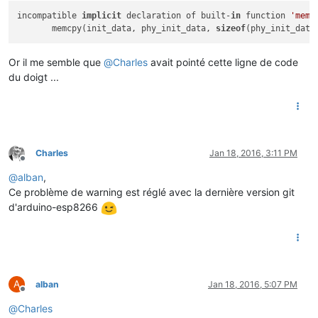
incompatible 
implicit
 declaration of built-
in
 function 
'memc
       memcpy(init_data, phy_init_data, 
sizeof
Or il me semble que
@
Charles
avait pointé cette ligne de code
du doigt ...
Charles
Jan 18, 2016, 3:11 PM
Offline
@
alban
,
Ce problème de warning est réglé avec la dernière version git
d'arduino-esp8266
A
alban
Jan 18, 2016, 5:07 PM
Offline
@
Charles