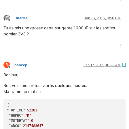
Charles
Jan 16, 2016, 9:50 PM
Offline
Tu as mis une grosse capa sur genre 1000uF sur les sorties
bornier 3V3 ?
B
bsheep
Jan 17, 2016, 10:22 AM
Offline
Bonjour,
Bon voici mon retour après quelques heures.
Ma trame ce matin :
{
"_UPTIME"
:
52281
,
"HHPHC"
:
"D"
,
"MOTDETAT"
:
0
,
"ADCO"
:
2147483647