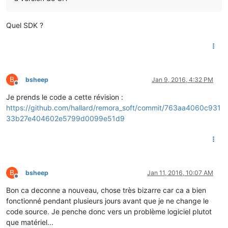
Quel SDK ?
B
bsheep
Jan 9, 2016, 4:32 PM
Offline
Je prends le code a cette révision :
https://github.com/hallard/remora_soft/commit/763aa4060c931
33b27e404602e5799d0099e51d9
B
bsheep
Jan 11, 2016, 10:07 AM
Offline
Bon ca deconne a nouveau, chose très bizarre car ca a bien
fonctionné pendant plusieurs jours avant que je ne change le
code source. Je penche donc vers un problème logiciel plutot
que matériel...