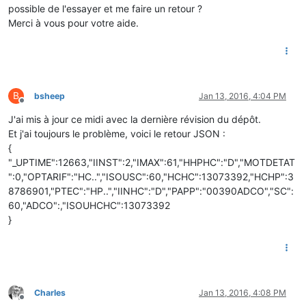
possible de l'essayer et me faire un retour ?
Merci à vous pour votre aide.
B
bsheep
Jan 13, 2016, 4:04 PM
Offline
J'ai mis à jour ce midi avec la dernière révision du dépôt.
Et j'ai toujours le problème, voici le retour JSON :
{
"_UPTIME":12663,"IINST":2,"IMAX":61,"HHPHC":"D","MOTDETAT
":0,"OPTARIF":"HC..","ISOUSC":60,"HCHC":13073392,"HCHP":3
8786901,"PTEC":"HP..","IINHC":"D","PAPP":"00390ADCO","SC":
60,"ADCO":,"ISOUHCHC":13073392
}
Charles
Jan 13, 2016, 4:08 PM
Offline