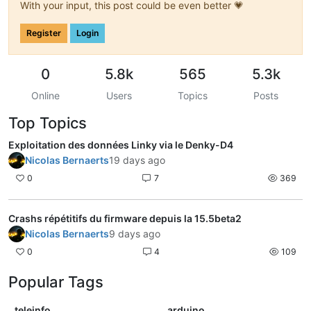
With your input, this post could be even better 💗
Register
Login
0
5.8k
565
5.3k
Online
Users
Topics
Posts
Top Topics
Exploitation des données Linky via le Denky-D4
Nicolas Bernaerts
19 days ago
0
7
369
Crashs répétitifs du firmware depuis la 15.5beta2
Nicolas Bernaerts
9 days ago
0
4
109
Popular Tags
teleinfo
arduino