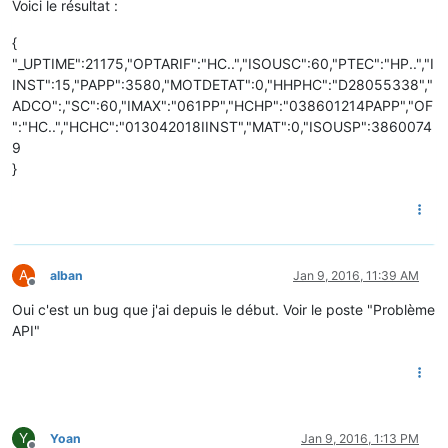
Voici le résultat :
{
"_UPTIME":21175,"OPTARIF":"HC..","ISOUSC":60,"PTEC":"HP..","I
INST":15,"PAPP":3580,"MOTDETAT":0,"HHPHC":"D28055338","
ADCO":,"SC":60,"IMAX":"061PP","HCHP":"038601214PAPP","OF
":"HC..","HCHC":"013042018IINST","MAT":0,"ISOUSP":3860074
9
}
A
alban
Jan 9, 2016, 11:39 AM
Offline
Oui c'est un bug que j'ai depuis le début. Voir le poste "Problème
API"
Y
Yoan
Jan 9, 2016, 1:13 PM