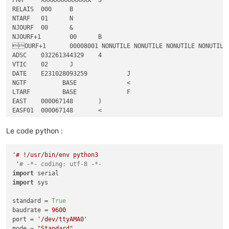
RELAIS	000	B

NTARF	01	N

NJOURF	00	&

NJOURF+1	00	B

OURF+1	00008001 NONUTILE NONUTILE NONUTILE NONUTILE NONUTILE NONUTILE NONUTILE NONUTILE NONUTILE NONUTILE	9

ADSC	032261344329	4

VTIC	02	J

DATE	E231028093259		J

NGTF	      BASE      	<

LTARF	      BASE      	F

EAST	000067148	)

EASF01	000067148	<

EASF02	000000000	
#
EASF03	000000000	$

Le code python :
EASF04	000000000	%

EASF05	000000000	&

'# !/usr/bin/env python3

EASF06	000000000	'

 '
# -*- coding: utf-8 -*-
EASF07	000000000	(

import
EASF08	000000000	)

import
 sys

EASF09	000000000	*

EASF10	000000000	
"

standard = 
True
EASD01	000067148	:

baudrate = 
9600
EASD02	000000000	!

port = 
'/dev/ttyAMA0'
EASD03	000000000	"
mode = 
"Standard"