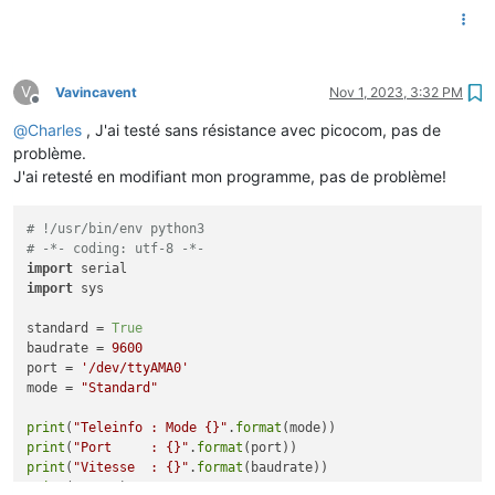
V
Vavincavent
Nov 1, 2023, 3:32 PM
Offline
@
Charles
, J'ai testé sans résistance avec picocom, pas de
problème.
J'ai retesté en modifiant mon programme, pas de problème!
# !/usr/bin/env python3
# -*- coding: utf-8 -*-
import
import
 sys

standard = 
True
baudrate = 
9600
port = 
'/dev/ttyAMA0'
mode = 
"Standard"
print
(
"Teleinfo : Mode {}"
.
format
print
(
"Port     : {}"
.
format
print
(
"Vitesse  : {}"
.
format
print
(
"\r\n"
)
