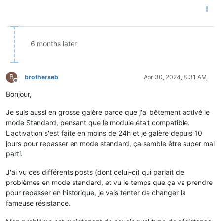
tinfo = serial.Serial( port=port,

                       baudrate=baudrate,

                       parity=serial.PARITY_EVEN,

                       stopbits=serial.STOPBITS_ONE,

6 months later
                       bytesize=serial.SEVENBITS)

while
True
:

B
# lecture d'une ligne de données
brotherseb
Apr 30, 2024, 8:31 AM
Offline
    line = tinfo.readline()

Bonjour,
    dec = line.decode(
'utf8'
)

print
 (dec, end=
''
Je suis aussi en grosse galère parce que j'ai bêtement activé le
mode Standard, pensant que le module était compatible.
L'activation s'est faite en moins de 24h et je galère depuis 10
jours pour repasser en mode standard, ça semble être super mal
parti.
J'ai vu ces différents posts (dont celui-ci) qui parlait de
problèmes en mode standard, et vu le temps que ça va prendre
pour repasser en historique, je vais tenter de changer la
fameuse résistance.