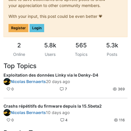
your appreciation to other community members.
With your input, this post could be even better 💗
Register
Login
2
5.8k
565
5.3k
Online
Users
Topics
Posts
Top Topics
Exploitation des données Linky via le Denky-D4
Nicolas Bernaerts
20 days ago
0
7
369
Crashs répétitifs du firmware depuis la 15.5beta2
Nicolas Bernaerts
10 days ago
0
4
116