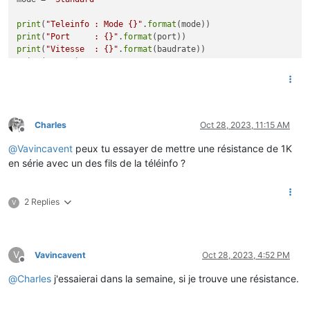
EASD04	000000000	
#
IRMS1	002	0

print
(
"Teleinfo : Mode {}"
.
format
URMS1	236	E

print
(
"Port     : {}"
.
format
PREF	06	E

print
(
"Vitesse  : {}"
.
format
PCOUP	06	_

print
(
"\r\n"
)

SINSTS	00412	M

SMAXSN	E231028084241	00535	:

tinfo = serial.Serial( port=port,

SMAXSN-1	E231027201443	01305	N

                       baudrate=baudrate,

CCASN	E231028090000	00314	9

                       parity=serial.PARITY_EVEN,

CCASN-1	E231028080000	00369	 

                       stopbits=serial.STOPBITS_ONE,

Charles
Oct 28, 2023, 11:15 AM
UMOY1	E231028093000	236	2

Offline
                       bytesize=serial.SEVENBITS)

STGE	003A0001	:

@
Vavincavent
peux tu essayer de mettre une résistance de 1K
while
True
:

en série avec un des fils de la téléinfo ?
    c = tinfo.read(
1
)

2 Replies
V
V
Vavincavent
Oct 28, 2023, 4:52 PM
Offline
@
Charles
j'essaierai dans la semaine, si je trouve une résistance.