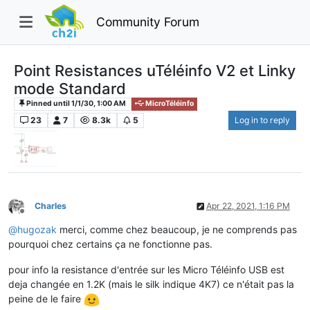
Community Forum
Point Resistances uTéléinfo V2 et Linky
mode Standard
Pinned until 1/1/30, 1:00 AM
MicroTéléinfo
23
7
8.3k
5
Log in to reply
Charles
Apr 22, 2021, 1:16 PM
Offline
@
hugozak
merci, comme chez beaucoup, je ne comprends pas
pourquoi chez certains ça ne fonctionne pas.
pour info la resistance d'entrée sur les Micro Téléinfo USB est
deja changée en 1.2K (mais le silk indique 4K7) ce n'était pas la
peine de le faire