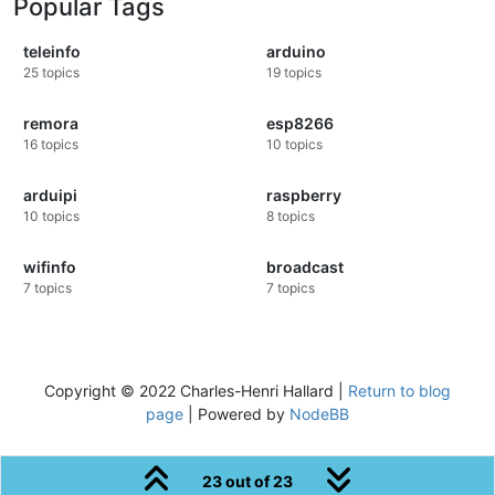
Popular Tags
teleinfo
arduino
25
topics
19
topics
remora
esp8266
16
topics
10
topics
arduipi
raspberry
10
topics
8
topics
wifinfo
broadcast
7
topics
7
topics
Copyright © 2022 Charles-Henri Hallard |
Return to blog
page
| Powered by
NodeBB
23 out of 23