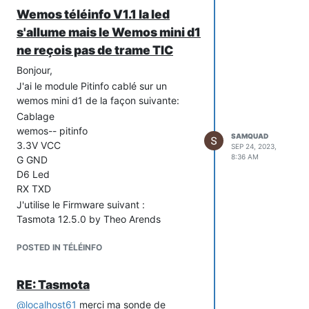
Wemos téléinfo V1.1 la led
s'allume mais le Wemos mini d1
ne reçois pas de trame TIC
Bonjour,
J'ai le module Pitinfo cablé sur un
wemos mini d1 de la façon suivante:
Cablage
wemos-- pitinfo
SAMQUAD
3.3V VCC
SEP 24, 2023,
8:36 AM
G GND
D6 Led
RX TXD
J'utilise le Firmware suivant :
Tasmota 12.5.0 by Theo Arends
Teleinfo 11.1 (esp8266) by Nicolas
Bernaerts
POSTED IN TÉLÉINFO
Configuration dans le Wemos mini d1:
RX GPIO3 -->Tinfo RX
RE: Tasmota
D6 GPIO12 Output Hi
@
localhost61
merci ma sonde de