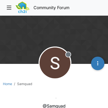
Community Forum
Offline
Home
Samquad
Samquad
@Samquad