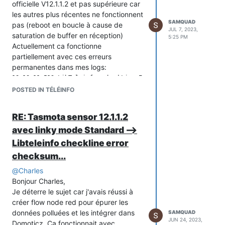
10:06:31.427 MQT: teleinfo/tele/SENSOR = {"Time":"2023-07-08
la cause?
officielle V12.1.1.2 et pas supérieure car
10:06:32.676 MQT: teleinfo/tele/SENSOR = {"Time":"2023-07-08
Merci pour votre aide
les autres plus récentes ne fonctionnent
10:06:33.676 MQT: teleinfo/tele/SENSOR = {"Time":"2023-07-08
SAMQUAD
Samquad
pas (reboot en boucle à cause de
10:06:33.841 TIC: Message reset

JUL 7, 2023,
saturation de buffer en réception)
10:06:34.927 MQT: teleinfo/tele/SENSOR = {"Time":"2023-07-08
5:25 PM
Actuellement ca fonctionne
partiellement avec ces erreurs
J'attends la réception du module
permanentes dans mes logs:
WeMos Teleinfo que j'ai commandé
18:18:11.519 LibTeleinfo::checkLine Err checksum 0x2D != 0x42
@
Charles
pour voir si ça améliore le
18:18:11.520 LibTeleinfo::checkLine Err checksum 0x20 != 0x22
POSTED IN TÉLÉINFO
signal de réception
18:18:11.757 LibTeleinfo::checkLine Err checksum 0x5C != 0x5D
18:18:11.764 LibTeleinfo::checkLine Err checksum 0x3D != 0x26
RE: Tasmota sensor 12.1.1.2
avec linky mode Standard -->
je tente de compiler avec visual studio
Libteleinfo checkline error
PlatformIO un firmware pour tester le
module téléinfo de
@
Nicolas-Bernaerts
checksum...
à partir des sources tasmota V12.5.0 et
@
Charles
de ces fichiers V11.1 sous
Bonjour Charles,
https://github.com/NicolasBernaerts/tasmota/tree/master/teleinf
Je déterre le sujet car j'avais réussi à
Je cherche à tester cette version de
créer flow node red pour épurer les
téléinfo car elle pourrait peut être régler
données polluées et les intégrer dans
SAMQUAD
mes problèmes...
JUN 24, 2023,
Domoticz. Ca fonctionnait avec