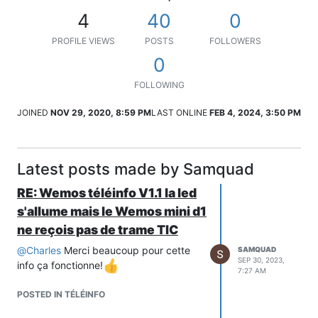
4
40
0
PROFILE VIEWS
POSTS
FOLLOWERS
0
FOLLOWING
JOINED
NOV 29, 2020, 8:59 PM
LAST ONLINE
FEB 4, 2024, 3:50 PM
Latest posts made by Samquad
RE: Wemos téléinfo V1.1 la led
s'allume mais le Wemos mini d1
ne reçois pas de trame TIC
@
Charles
Merci beaucoup pour cette
SAMQUAD
SEP 30, 2023,
info ça fonctionne!
7:27 AM
POSTED IN TÉLÉINFO