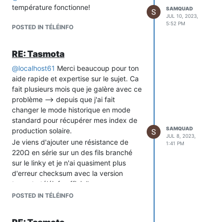
température fonctionne!
SAMQUAD
JUL 10, 2023,
5:52 PM
POSTED IN TÉLÉINFO
RE: Tasmota
@
localhost61
Merci beaucoup pour ton
aide rapide et expertise sur le sujet. Ca
Les trames sont bien traitées par le
fait plusieurs mois que je galère avec ce
Wemos mini d1.
problème --> depuis que j'ai fait
@
Charles
: tu m'avais conseillé le
changer le mode historique en mode
wemos télinfo V1.1 qui est plus simple à
standard pour récupérer mes index de
connecter sur un Wemos mini d1 car il
SAMQUAD
production solaire.
est plug & play.
JUL 8, 2023,
Je viens d'ajouter une résistance de
1:41 PM
Comme j'ai besoin du Pitinfo pour une
220Ω en série sur un des fils branché
autre appli, j'ai commandé le Wemos
sur le linky et je n'ai quasiment plus
téleinfo V1.1
d'erreur checksum avec la version
Je viens d'essayer de le mettre juste en
tasmota téléinfo officielle.
déconnectant le Pitinfo et en
J'en ai profité pour installer la version
POSTED IN TÉLÉINFO
connectant Wemos téleinfo V1.1.
Tasmota 12.5.0 by Theo Arends
A la remise sous tension
Teleinfo 11.1 (esp8266) by Nicolas