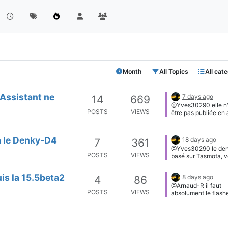
Month
All Topics
All cat
Assistant ne
7 days ago
14
669
@Yves30290 elle n'
POSTS
VIEWS
être pas publiée en 
discovery. Je vais r
Si c'est le cas, je va
l'ajouter.
a le Denky-D4
18 days ago
7
361
@Yves30290 le den
POSTS
VIEWS
basé sur Tasmota, 
pouvez tout configu
vous connectant en 
is la 15.5beta2
8 days ago
4
86
le device. Avec mon 
@Arnaud-R il faut
majorité de paramèt
POSTS
VIEWS
absolument le flash
peuvent être config
mode Factory avec 
le menu configurati
Un esp32, c'est co
le reste la console
disque dur. Si les pa
est un outil indispen
ne sont pas bonnes,