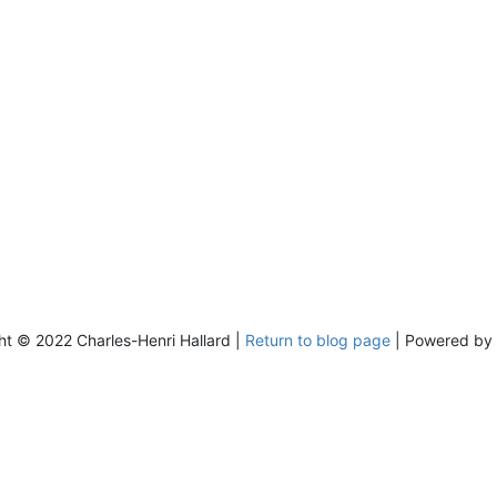
fonctionne. Un
partionnement différ
fera planter très
régulièrement. Dem
ChatGPT pour un m
opératoire sur votre
environnement.
ht © 2022 Charles-Henri Hallard |
Return to blog page
| Powered by