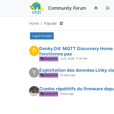
Community Forum
Home
Popular
Log in to post
Denky D4: MQTT Discovery Home 
P
fonctionne pas
Denky D4
Jul 6, 2026, 11:16 PM
Exploitation des données Linky vi
Y
Denky D4
25 days ago
Crashs répétitifs du firmware depu
Denky D4
8 days ago