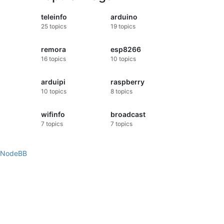
ent le
teleinfo
arduino
andez à
25
topics
19
topics
ode
remora
esp8266
16
topics
10
topics
arduipi
raspberry
10
topics
8
topics
wifinfo
broadcast
7
topics
7
topics
NodeBB