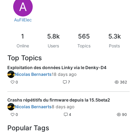
A
AuFilElec
1
5.8k
565
5.3k
Online
Users
Topics
Posts
Top Topics
Exploitation des données Linky via le Denky-D4
Nicolas Bernaerts
18 days ago
0
7
362
Crashs répétitifs du firmware depuis la 15.5beta2
Nicolas Bernaerts
8 days ago
0
4
90
Popular Tags