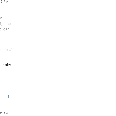
:39 PM
ir
i je me
ci car
rgement"
dernier
:31 AM