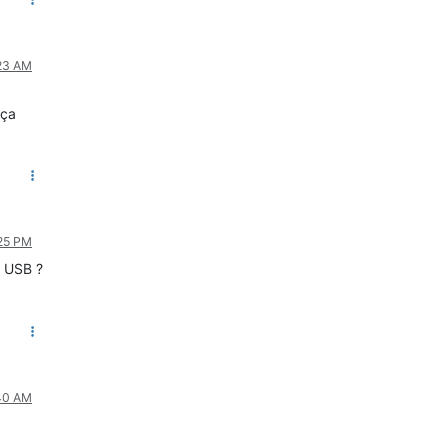
:23 AM
 ça
:25 PM
e USB ?
:40 AM