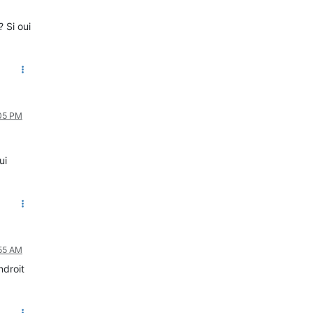
 Si oui
:05 PM
ui
:55 AM
ndroit