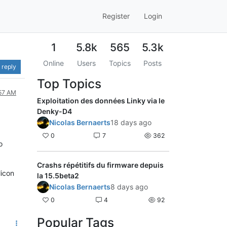
Register
Login
1
5.8k
565
5.3k
Online
Users
Topics
Posts
 reply
Top Topics
:57 AM
Exploitation des données Linky via le
Denky-D4
Nicolas Bernaerts
18 days ago
0
7
362
o
Crashs répétitifs du firmware depuis
licon
la 15.5beta2
Nicolas Bernaerts
8 days ago
0
4
92
Popular Tags