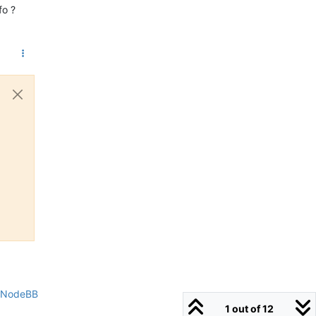
fo ?
NodeBB
1 out of 12