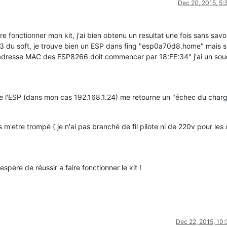
Dec 20, 2015, 5
ire fonctionner mon kit, j'ai bien obtenu un resultat une fois sans savo
1.3 du soft, je trouve bien un ESP dans fing "esp0a70d8.home" mais s
L’adresse MAC des ESP8266 doit commencer par 18:FE:34" j'ai un sou
 de l'ESP (dans mon cas 192.168.1.24) me retourne un "échec du cha
m'etre trompé ( je n'ai pas branché de fil pilote ni de 220v pour les 
père de réussir a faire fonctionner le kit !
Dec 22, 2015, 10