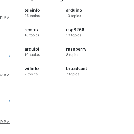
teleinfo
arduino
25
topics
19
topics
:11 PM
remora
esp8266
16
topics
10
topics
arduipi
raspberry
10
topics
8
topics
wifinfo
broadcast
7
topics
7
topics
:57 AM
:59 PM