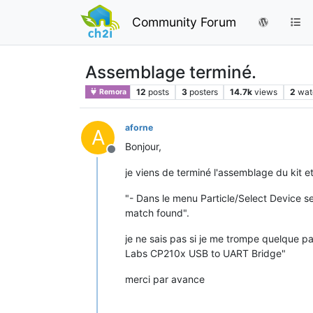
Community Forum
Assemblage terminé.
12
posts
3
posters
14.7k
views
2
wat
Remora
aforne
A
Bonjour,
Offline
je viens de terminé l'assemblage du ki
"- Dans le menu Particle/Select Device s
match found".
je ne sais pas si je me trompe quelque par
Labs CP210x USB to UART Bridge"
merci par avance