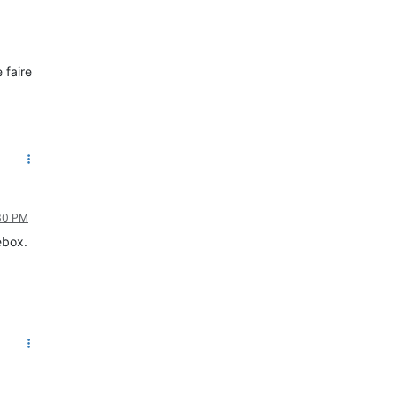
 faire
:30 PM
ebox.