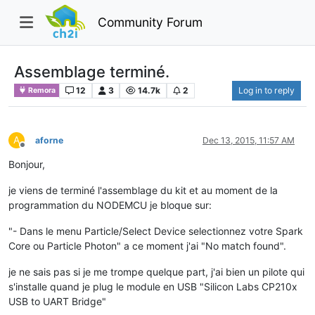
Community Forum
Assemblage terminé.
12
3
14.7k
2
Log in to reply
Remora
A
aforne
Dec 13, 2015, 11:57 AM
Offline
Bonjour,
je viens de terminé l'assemblage du kit et au moment de la
programmation du NODEMCU je bloque sur:
"- Dans le menu Particle/Select Device selectionnez votre Spark
Core ou Particle Photon" a ce moment j'ai "No match found".
je ne sais pas si je me trompe quelque part, j'ai bien un pilote qui
s'installe quand je plug le module en USB "Silicon Labs CP210x
USB to UART Bridge"