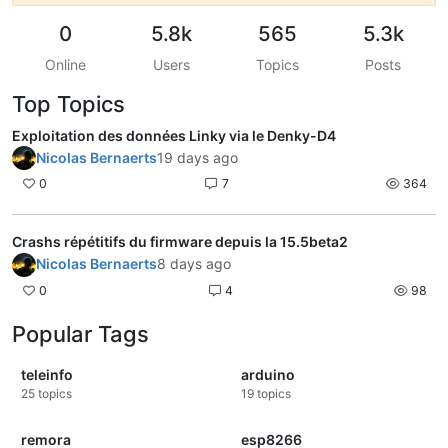
0
5.8k
565
5.3k
Online
Users
Topics
Posts
Top Topics
Exploitation des données Linky via le Denky-D4
Nicolas Bernaerts
19 days ago
0
7
364
Crashs répétitifs du firmware depuis la 15.5beta2
Nicolas Bernaerts
8 days ago
0
4
98
Popular Tags
teleinfo
arduino
25
topics
19
topics
remora
esp8266