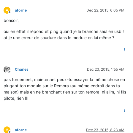
A
aforne
Dec 22, 2015, 6:05 PM
Offline
bonsoir,
oui en effet il répond et ping quand je le branche seul en usb !
ai-je une erreur de soudure dans le module en lui même ?
Charles
Dec 23, 2015, 1:55 AM
Offline
pas forcement, maintenant peux-tu essayer la même chose en
plugant ton module sur le Remora (au même endroit dans ta
maison) mais en ne branchant rien sur ton remora, ni alim, ni fils
pilote, rien !!!
A
aforne
Dec 23, 2015, 8:23 AM