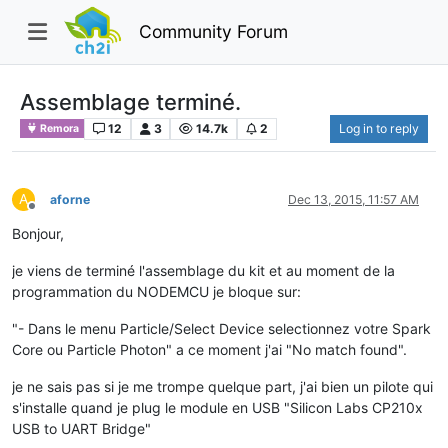
Community Forum
Assemblage terminé.
12
3
14.7k
2
Log in to reply
Remora
A
aforne
Dec 13, 2015, 11:57 AM
Offline
Bonjour,
je viens de terminé l'assemblage du kit et au moment de la
programmation du NODEMCU je bloque sur:
"- Dans le menu Particle/Select Device selectionnez votre Spark
Core ou Particle Photon" a ce moment j'ai "No match found".
je ne sais pas si je me trompe quelque part, j'ai bien un pilote qui
s'installe quand je plug le module en USB "Silicon Labs CP210x
USB to UART Bridge"