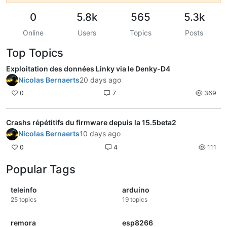
0
5.8k
565
5.3k
Online
Users
Topics
Posts
Top Topics
Exploitation des données Linky via le Denky-D4
Nicolas Bernaerts
20 days ago
0
7
369
Crashs répétitifs du firmware depuis la 15.5beta2
Nicolas Bernaerts
10 days ago
0
4
111
Popular Tags
teleinfo
arduino
25
topics
19
topics
remora
esp8266