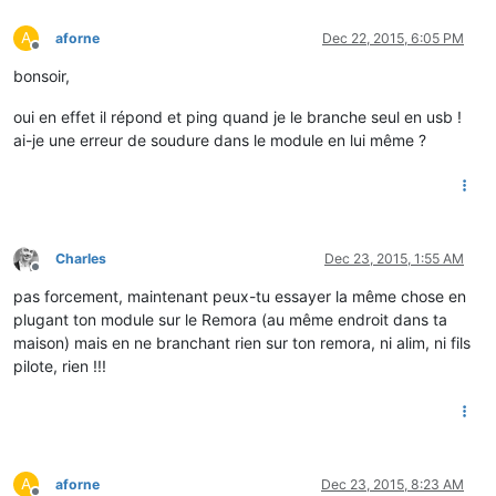
A
aforne
Dec 22, 2015, 6:05 PM
Offline
bonsoir,
oui en effet il répond et ping quand je le branche seul en usb !
ai-je une erreur de soudure dans le module en lui même ?
Charles
Dec 23, 2015, 1:55 AM
Offline
pas forcement, maintenant peux-tu essayer la même chose en
plugant ton module sur le Remora (au même endroit dans ta
maison) mais en ne branchant rien sur ton remora, ni alim, ni fils
pilote, rien !!!
A
aforne
Dec 23, 2015, 8:23 AM