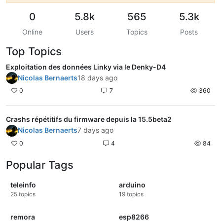
0
5.8k
565
5.3k
Online
Users
Topics
Posts
Top Topics
Exploitation des données Linky via le Denky-D4
Nicolas Bernaerts
18 days ago
0
7
360
Crashs répétitifs du firmware depuis la 15.5beta2
Nicolas Bernaerts
7 days ago
0
4
84
Popular Tags
teleinfo
arduino
25
topics
19
topics
remora
esp8266