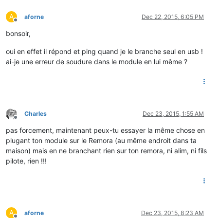
A
aforne
Dec 22, 2015, 6:05 PM
Offline
bonsoir,
oui en effet il répond et ping quand je le branche seul en usb !
ai-je une erreur de soudure dans le module en lui même ?
Charles
Dec 23, 2015, 1:55 AM
Offline
pas forcement, maintenant peux-tu essayer la même chose en
plugant ton module sur le Remora (au même endroit dans ta
maison) mais en ne branchant rien sur ton remora, ni alim, ni fils
pilote, rien !!!
A
aforne
Dec 23, 2015, 8:23 AM