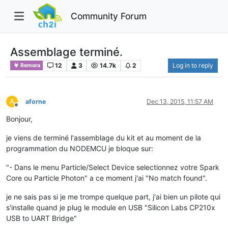
Community Forum
Assemblage terminé.
12
3
14.7k
2
Log in to reply
Remora
A
aforne
Dec 13, 2015, 11:57 AM
Offline
Bonjour,
je viens de terminé l'assemblage du kit et au moment de la
programmation du NODEMCU je bloque sur:
"- Dans le menu Particle/Select Device selectionnez votre Spark
Core ou Particle Photon" a ce moment j'ai "No match found".
je ne sais pas si je me trompe quelque part, j'ai bien un pilote qui
s'installe quand je plug le module en USB "Silicon Labs CP210x
USB to UART Bridge"