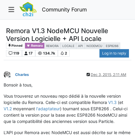
Community Forum
Remora V1.3 NodeMCU Nouvelle
Version Logicielle + API Locale
Pinned
Remora
REMORA
LOCALE
API
NODEMCU
ESP8266
119
17
134.7k
2
Log in to reply
Charles
Dec 3, 2015, 2:11 AM
Offline
Bonsoir à tous,
Vous trouverez un nouveau repo dédié à la nouvelle version
logicielle du Remora. Celle-ci est compatible Remora
V1.3
(et
V1.2
moyennant
l'adaptateur
) tournant sous ESP8266 . Celui-ci
contient la version pour la base avec ESP8266 NodeMCU ainsi
que la compatibilité des anciennes version sous Particle.
L'API pour Remora avec NodeMCU est aussi décrite sur le même