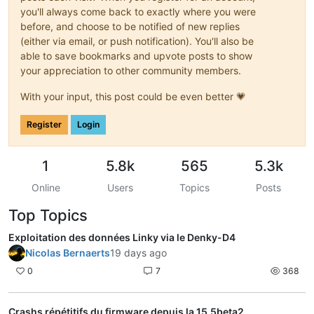
you'll always come back to exactly where you were
before, and choose to be notified of new replies
(either via email, or push notification). You'll also be
able to save bookmarks and upvote posts to show
your appreciation to other community members.
With your input, this post could be even better 💗
Register
Login
1
5.8k
565
5.3k
Online
Users
Topics
Posts
Top Topics
Exploitation des données Linky via le Denky-D4
Nicolas Bernaerts
19 days ago
0
7
368
Crashs répétitifs du firmware depuis la 15.5beta2