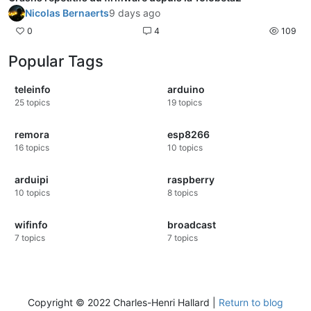
Nicolas Bernaerts
9 days ago
0
4
109
Popular Tags
teleinfo
arduino
25
topics
19
topics
remora
esp8266
16
topics
10
topics
arduipi
raspberry
10
topics
8
topics
wifinfo
broadcast
7
topics
7
topics
Copyright © 2022 Charles-Henri Hallard |
Return to blog