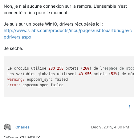
Non, je n'ai aucune connexion sur la remora. L'ensemble n'est
connecté à rien pour le moment.
Je suis sur un poste Win10, drivers récupérés ici :
http://www.silabs.com/products/mcu/pages/usbtouartbridgevc
pdrivers.aspx
Je sèche.
Le croquis utilise 
280
258
 octets (
26%
) de l
'espace de stock
Les variables globales utilisent 
43
956
 octets (
53%
) de mémo
warning:
error:
 espcomm_open failed

Charles
Dec 9, 2015, 4:30 PM
Offline
@Dany-GINHOUX