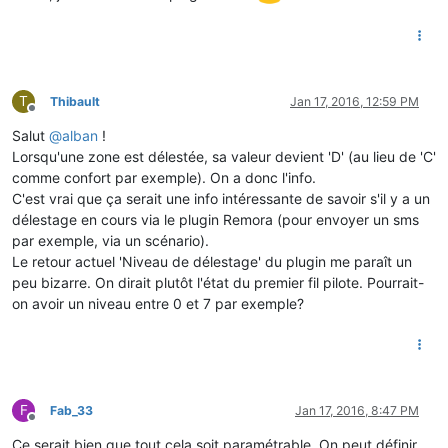
T
Thibault
Jan 17, 2016, 12:59 PM
Offline
Salut
@
alban
!
Lorsqu'une zone est délestée, sa valeur devient 'D' (au lieu de 'C'
comme confort par exemple). On a donc l'info.
C'est vrai que ça serait une info intéressante de savoir s'il y a un
délestage en cours via le plugin Remora (pour envoyer un sms
par exemple, via un scénario).
Le retour actuel 'Niveau de délestage' du plugin me paraît un
peu bizarre. On dirait plutôt l'état du premier fil pilote. Pourrait-
on avoir un niveau entre 0 et 7 par exemple?
F
Fab_33
Jan 17, 2016, 8:47 PM
Offline
Ce serait bien que tout cela soit paramétrable. On peut définir