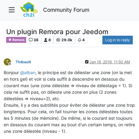
Community Forum
Un plugin Remora pour Jeedom
38
8
29.0k
4
Log in to reply
Remora
T
Thibault
Jan 16, 2016, 11:50 AM
Offline
Bonjour
@
alban
, le principe est de délester une zone (on la met
en hors gel) et voir si cela suffit à descendre en dessous du
courant max (une zone délestée => niveau de délestage = 1). Si
cela ne suffit pas, on déleste une zone en plus (2 zones
délestées => niveau=2), etc.
Ensuite, il y a des subtilités pour éviter de délester une zone trop
longtemps. Pour cela, on fait tourner les zones délestées toutes
les 5 minutes (de mémoire). De même, si le courant est toujours
en dessous du courant max au bout d'un certain temps, on retire
une zone délestée (niveau - 1).