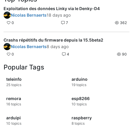
Exploitation des données Linky via le Denky-D4
Nicolas Bernaerts
18 days ago
0
7
362
Crashs répétitifs du firmware depuis la 15.5beta2
Nicolas Bernaerts
8 days ago
0
4
90
Popular Tags
teleinfo
arduino
25
topics
19
topics
remora
esp8266
16
topics
10
topics
arduipi
raspberry
10
topics
8
topics