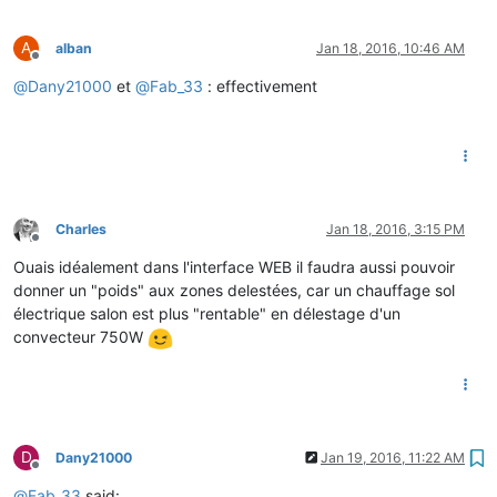
A
alban
Jan 18, 2016, 10:46 AM
Offline
@
Dany21000
et
@
Fab_33
: effectivement
Charles
Jan 18, 2016, 3:15 PM
Offline
Ouais idéalement dans l'interface WEB il faudra aussi pouvoir
donner un "poids" aux zones delestées, car un chauffage sol
électrique salon est plus "rentable" en délestage d'un
convecteur 750W
D
Dany21000
Jan 19, 2016, 11:22 AM
Offline
@
Fab_33
said: