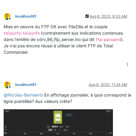
localhost61
Aug 6, 2023, 9:33 AM
Offline
Mise en oeuvre du FTP OK avec FileZilla et le couple
(contrairement aux indications contenues
teleinfo:teleinfo
dans l'entête de xdrv_96_ftp_server.ino qui dit
).
ftp:password
Je n'ai pas encore réussi à utiliser le client FTP de Total
Commander.
localhost61
Aug 6, 2023, 11:24 AM
Offline
@
Nicolas-Bernaerts
En affichage journalier, à quoi correspond la
ligne pointillée? Aux valeurs crête?