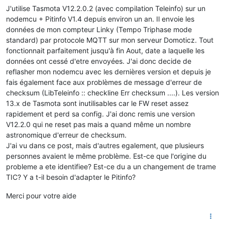
J'utilise Tasmota V12.2.0.2 (avec compilation Teleinfo) sur un
nodemcu + Pitinfo V1.4 depuis environ un an. Il envoie les
données de mon compteur Linky (Tempo Triphase mode
standard) par protocole MQTT sur mon serveur Domoticz. Tout
fonctionnait parfaitement jusqu'à fin Aout, date a laquelle les
données ont cessé d'etre envoyées. J'ai donc decide de
reflasher mon nodemcu avec les dernières version et depuis je
fais également face aux problèmes de message d'erreur de
checksum (LibTeleinfo :: checkline Err checksum ....). Les version
13.x de Tasmota sont inutilisables car le FW reset assez
rapidement et perd sa config. J'ai donc remis une version
V12.2.0 qui ne reset pas mais a quand même un nombre
astronomique d'erreur de checksum.
J'ai vu dans ce post, mais d'autres egalement, que plusieurs
personnes avaient le même problème. Est-ce que l'origine du
probleme a ete identifiee? Est-ce du a un changement de trame
TIC? Y a t-il besoin d'adapter le Pitinfo?
Merci pour votre aide