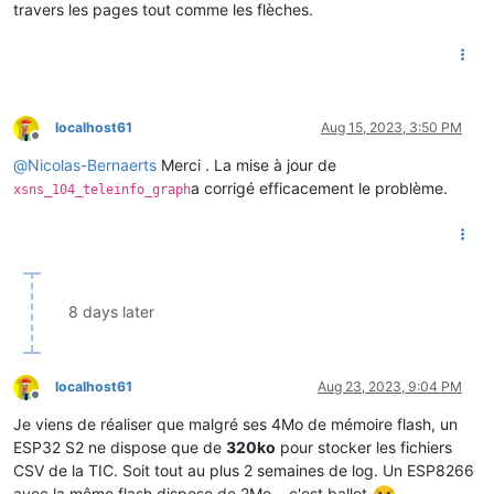
travers les pages tout comme les flèches.
localhost61
Aug 15, 2023, 3:50 PM
Offline
@
Nicolas-Bernaerts
Merci . La mise à jour de
a corrigé efficacement le problème.
xsns_104_teleinfo_graph
8 days later
localhost61
Aug 23, 2023, 9:04 PM
Offline
Je viens de réaliser que malgré ses 4Mo de mémoire flash, un
ESP32 S2 ne dispose que de
320ko
pour stocker les fichiers
CSV de la TIC. Soit tout au plus 2 semaines de log. Un ESP8266
avec la même flash dispose de 2Mo .. c'est ballot