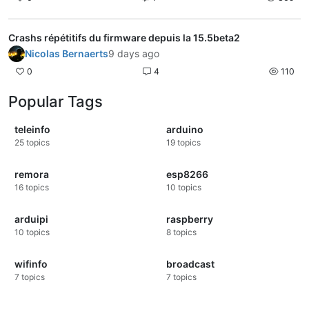
Crashs répétitifs du firmware depuis la 15.5beta2
Nicolas Bernaerts
9 days ago
0
4
110
Popular Tags
teleinfo
arduino
25
topics
19
topics
remora
esp8266
16
topics
10
topics
arduipi
raspberry
10
topics
8
topics
wifinfo
broadcast
7
topics
7
topics