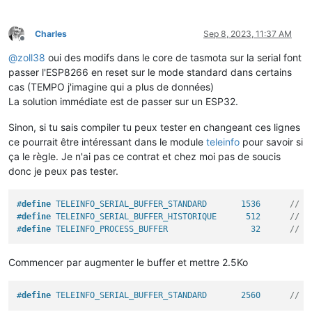
Charles
Sep 8, 2023, 11:37 AM
Offline
@
zoll38
oui des modifs dans le core de tasmota sur la serial font
passer l'ESP8266 en reset sur le mode standard dans certains
cas (TEMPO j'imagine qui a plus de données)
La solution immédiate est de passer sur un ESP32.
Sinon, si tu sais compiler tu peux tester en changeant ces lignes
ce pourrait être intéressant dans le module
teleinfo
pour savoir si
ça le règle. Je n'ai pas ce contrat et chez moi pas de soucis
donc je peux pas tester.
#
define
 TELEINFO_SERIAL_BUFFER_STANDARD       1536      
// R
#
define
 TELEINFO_SERIAL_BUFFER_HISTORIQUE      512      
// R
#
define
 TELEINFO_PROCESS_BUFFER                 32      
// L
Commencer par augmenter le buffer et mettre 2.5Ko
#
define
 TELEINFO_SERIAL_BUFFER_STANDARD       2560      
// R