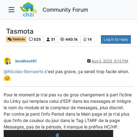
Community Forum
Tasmota
525
31
440.1k
14
Log in to reply
Téléinfo
localhost61
Aug 2, 2023, 9:12 PM
Offline
@
Nicolas-Bernaerts
c'est pas grave, ça serait trop facile sinon.
Pour le moment je n'ai pas vu de gros changement à part l'icône
du Linky qui remplace celui d'EDF dans les messages et intègre
le nom du module et le compteur de messages, plus discret.
Par contre je perd l'info Period dans la Main page et je n'ai plus
que l'info de couleur du jour dans le Tag LTARF de la page
Messages, pas de la période, il manque le préfixe HC/HP.