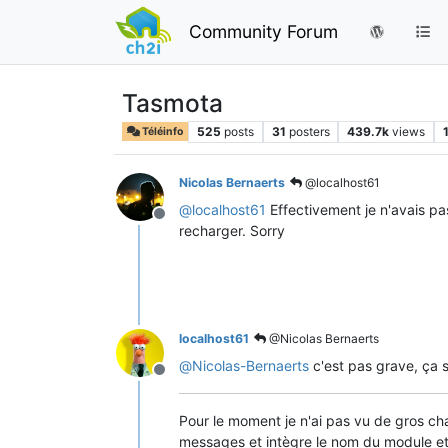
Community Forum
Tasmota
525
posts
31
posters
439.7k
views
Téléinfo
Nicolas Bernaerts
@localhost61
@
localhost61
Effectivement je n'avais pas
Offline
recharger. Sorry
localhost61
@Nicolas Bernaerts
@
Nicolas-Bernaerts
c'est pas grave, ça s
Offline
Pour le moment je n'ai pas vu de gros ch
messages et intègre le nom du module et