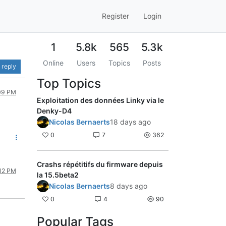
Register
Login
1
5.8k
565
5.3k
Online
Users
Topics
Posts
 reply
Top Topics
:09 PM
Exploitation des données Linky via le
Denky-D4
Nicolas Bernaerts
18 days ago
0
7
362
Crashs répétitifs du firmware depuis
:12 PM
la 15.5beta2
Nicolas Bernaerts
8 days ago
0
4
90
Popular Tags