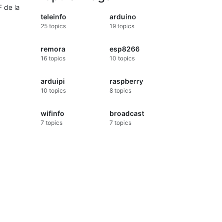
F de la
teleinfo
arduino
25
topics
19
topics
remora
esp8266
16
topics
10
topics
arduipi
raspberry
10
topics
8
topics
wifinfo
broadcast
7
topics
7
topics