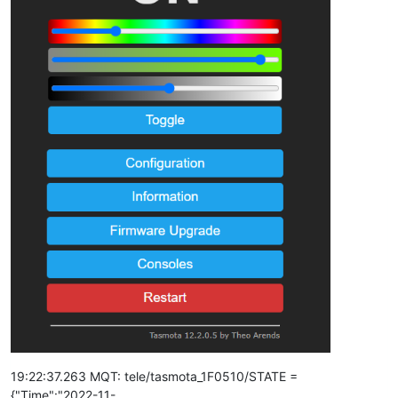
19:22:37.263 MQT: tele/tasmota_1F0510/STATE =
{"Time":"2022-11-