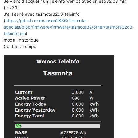
Je viens d'acquérir un Teleinfo wemos avec un esp32 c3 mini
(rev2.1)
J'ai flashé avec tasmota32c3-teleinfo
(
https://github.com/Jason2866/Tasmota-
specials/blob/firmware/firmware/tasmota32/other/tasmota32c3-
teleinfo.bin
)
mode : historique
Contrat : Tempo