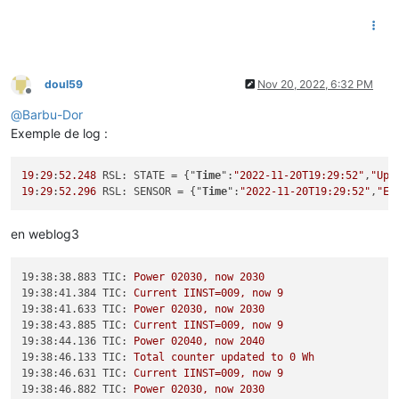
doul59
Nov 20, 2022, 6:32 PM
Offline
@
Barbu-Dor
Exemple de log :
19
:
29
:
52.248
 RSL: STATE = {"
Time
":
"2022-11-20T19:29:52"
,
"Upt
19
:
29
:
52.296
 RSL: SENSOR = {"
Time
":
"2022-11-20T19:29:52"
,
"EN
en weblog3
19:38:38.883 TIC:
Power
02030
,
now
2030
19:38:41.384 TIC:
Current
IINST=009,
now
9
19:38:41.633 TIC:
Power
02030
,
now
2030
19:38:43.885 TIC:
Current
IINST=009,
now
9
19:38:44.136 TIC:
Power
02040
,
now
2040
19:38:46.133 TIC:
Total
counter
updated
to
0
Wh
19:38:46.631 TIC:
Current
IINST=009,
now
9
19:38:46.882 TIC:
Power
02030
,
now
2030