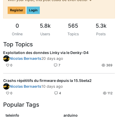
Register
Login
0
5.8k
565
5.3k
Online
Users
Topics
Posts
Top Topics
Exploitation des données Linky via le Denky-D4
Nicolas Bernaerts
20 days ago
0
7
369
Crashs répétitifs du firmware depuis la 15.5beta2
Nicolas Bernaerts
10 days ago
0
4
112
Popular Tags
teleinfo
arduino