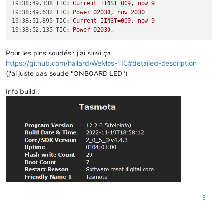
19:38:49.138 TIC:
Current
IINST=009,
now
9
19:38:49.632 TIC:
Power
02030
,
now
2030
19:38:51.895 TIC:
Current
IINST=009,
now
9
19:38:52.135 TIC:
Power
02030
,
Pour les pins soudés : j'ai suivi ça
https://github.com/hallard/WeMos-TIC#detailed-description
(j'ai juste pas soudé "ONBOARD LED")
Info build :