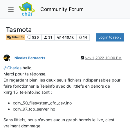
Community Forum
Tasmota
525
31
440.1k
14
Log in to reply
Téléinfo
Nicolas Bernaerts
Nov 1, 2022, 10:00 PM
Offline
@
Charles
hello,
Merci pour ta réponse.
En regardant bien, les deux seuls fichiers indispensables pour
faire fonctionner la Teleinfo avec du littlefs en dehors de
xnrg_15_teleinfo.ino sont :
xdrv_50_filesystem_cfg_csv.ino
xdrv_97_tcp_server.ino
Sans littlefs, nous n'avons aucun graph hormis le live, c'est
vraiment dommage.