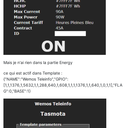
Mais je n'ai rien dans la partie Energy
ce qui est actif dans Template :
{"NAME":"Wemos Teleinfo","GPIO":
[1,1,1376,1,5632,1,1,288,640,1,608,1,1,1,1376,1,1,640,1,0,1,1],"FLA
G":0,"BASE":1}