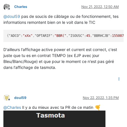
Charles
Nov 21, 2022, 12:50 AM
Offline
@
doul59
pas de soucis de câblage ou de fonctionnement, tes
informations remontent bien on le voit dans le TIC
{
"ADCO"
:
"xXx"
,
"OPTARIF"
:
"BBR("
,
"ISOUSC"
:
45
,
"BBRHCJB"
:
1550079
D'ailleurs l'affichage active power et current est correct, c'est
juste que tu es en contrat TEMPO (ex EJP avec jour
Bleu/Blanc/Rouge) et que pour le moment ce n'est pas géré
dans l'affichage de tasmota.
doul59
Nov 22, 2022, 1:35 PM
Offline
@
Charles
Il y a du mieux avec ta PR de ce matin