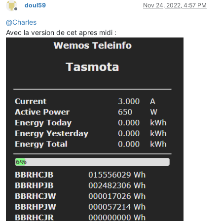
doul59
Nov 24, 2022, 4:57 PM
Offline
@
Charles
Avec la version de cet apres midi :