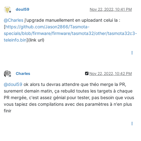
doul59
Nov 22, 2022, 10:41 PM
Offline
@
Charles
j'upgrade manuellement en uploadant celui la :
[
https://github.com/Jason2866/Tasmota-
specials/blob/firmware/firmware/tasmota32/other/tasmota32c3-
teleinfo.bin
](link url)
Charles
Nov 22, 2022, 10:42 PM
Offline
@
doul59
ok alors tu devras attendre que théo merge la PR,
surement demain matin, ça rebuild toutes les targets à chaque
PR mergée, c'est assez génial pour tester, pas besoin que vous
vous tapiez des compilations avec des paramètres à n'en plus
finir