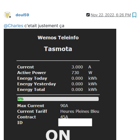
doul59
Nov 22, 2022, 6:26 PM
Offline
@
Charles
c'etait justement ça