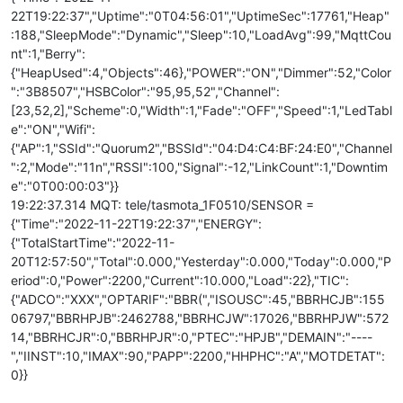
22T19:22:37","Uptime":"0T04:56:01","UptimeSec":17761,"Heap"
:188,"SleepMode":"Dynamic","Sleep":10,"LoadAvg":99,"MqttCou
nt":1,"Berry":
{"HeapUsed":4,"Objects":46},"POWER":"ON","Dimmer":52,"Color
":"3B8507","HSBColor":"95,95,52","Channel":
[23,52,2],"Scheme":0,"Width":1,"Fade":"OFF","Speed":1,"LedTabl
e":"ON","Wifi":
{"AP":1,"SSId":"Quorum2","BSSId":"04:D4:C4:BF:24:E0","Channel
":2,"Mode":"11n","RSSI":100,"Signal":-12,"LinkCount":1,"Downtim
e":"0T00:00:03"}}
19:22:37.314 MQT: tele/tasmota_1F0510/SENSOR =
{"Time":"2022-11-22T19:22:37","ENERGY":
{"TotalStartTime":"2022-11-
20T12:57:50","Total":0.000,"Yesterday":0.000,"Today":0.000,"P
eriod":0,"Power":2200,"Current":10.000,"Load":22},"TIC":
{"ADCO":"XXX","OPTARIF":"BBR(","ISOUSC":45,"BBRHCJB":155
06797,"BBRHPJB":2462788,"BBRHCJW":17026,"BBRHPJW":572
14,"BBRHCJR":0,"BBRHPJR":0,"PTEC":"HPJB","DEMAIN":"----
","IINST":10,"IMAX":90,"PAPP":2200,"HHPHC":"A","MOTDETAT":
0}}