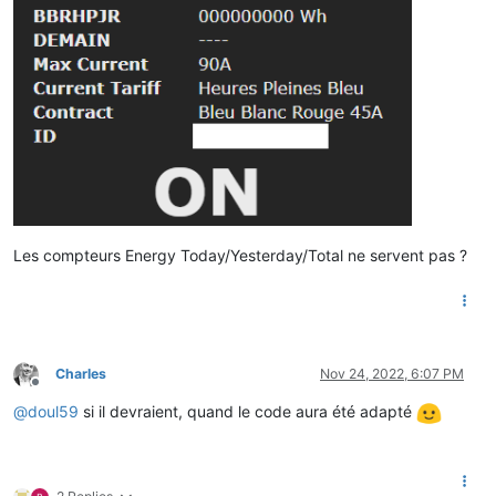
Les compteurs Energy Today/Yesterday/Total ne servent pas ?
Charles
Nov 24, 2022, 6:07 PM
Offline
@
doul59
si il devraient, quand le code aura été adapté