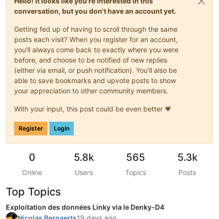
Hello! It looks like you're interested in this
conversation, but you don't have an account yet.
Getting fed up of having to scroll through the same
posts each visit? When you register for an account,
you'll always come back to exactly where you were
before, and choose to be notified of new replies
(either via email, or push notification). You'll also be
able to save bookmarks and upvote posts to show
your appreciation to other community members.
With your input, this post could be even better 💗
Register
Login
0
5.8k
565
5.3k
Online
Users
Topics
Posts
Top Topics
Exploitation des données Linky via le Denky-D4
Nicolas Bernaerts
19 days ago