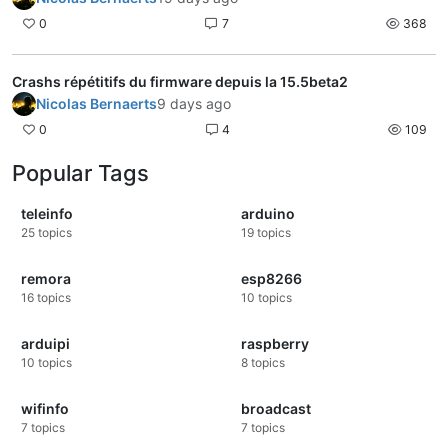
0
7
368
Crashs répétitifs du firmware depuis la 15.5beta2
Nicolas Bernaerts
9 days ago
0
4
109
Popular Tags
teleinfo
arduino
25
topics
19
topics
remora
esp8266
16
topics
10
topics
arduipi
raspberry
10
topics
8
topics
wifinfo
broadcast
7
topics
7
topics