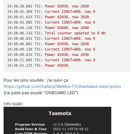
19:38:38.883 TIC:
Power
02030
,
now
2030
19:38:41.384 TIC:
Current
IINST=009,
now
9
19:38:41.633 TIC:
Power
02030
,
now
2030
19:38:43.885 TIC:
Current
IINST=009,
now
9
19:38:44.136 TIC:
Power
02040
,
now
2040
19:38:46.133 TIC:
Total
counter
updated
to
0
Wh
19:38:46.631 TIC:
Current
IINST=009,
now
9
19:38:46.882 TIC:
Power
02030
,
now
2030
19:38:49.138 TIC:
Current
IINST=009,
now
9
19:38:49.632 TIC:
Power
02030
,
now
2030
19:38:51.895 TIC:
Current
IINST=009,
now
9
19:38:52.135 TIC:
Power
02030
,
Pour les pins soudés : j'ai suivi ça
https://github.com/hallard/WeMos-TIC#detailed-description
(j'ai juste pas soudé "ONBOARD LED")
Info build :