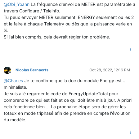
  light.
set
({
"channels"
:channels, 
"bri"
:
64
, 
"power"
@
Obi_Yoann
La fréquence d'envoi de METER est paramétrable a
#  tasmota.set_timer(200, led_off)
travers Configure / Teleinfo.
end

Tu peux envoyer METER seulement, ENERGY seulement ou les 2
et le faire à chaque Telemetry ou dès que la puissance varie en
def
led_off
()

%.
  var channels = [
0
, 
0
, 
0
]

  light.
set
({
"channels"
:channels, 
"power"
:true})

Si j'ai bien compris, cela devrait régler ton problème.
end

def
rule_tic
(
value, trigger
)

# Calculate current percent Load 
  var iinst = value[
'IRMS1'
]

  var isousc= value[
'PREF'
]*
5
Nicolas Bernaerts
Oct 28, 2022, 12:16 PM
Offline
if
 iinst != nil && isousc != nil 

@
Charles
Je te confirme que la doc du module Energy est ...
# Drive RGB LED
    setcolor(iinst, isousc)

minimaliste.
if
 isousc > 
0
Je suis allé regarder le code de EnergyUpdateTotal pour
      load = 
100
 * iinst / isousc

comprendre ce qui est fait et ce qui doit être mis à jour. A priori
      payload[
'LOAD'
] = load

cela fonctionne bien ... La prochaine étape sera de gérer les
    end

totaux en mode triphasé afin de prendre en compte l'évolution
  end

du modèle.
# build the light payload 
# Here I keep name of historique mode
  payload[
'ADCO'
]  = value[
'ADSC'
]

  payload[
'HTOT'
]  = value[
'EAST'
]
