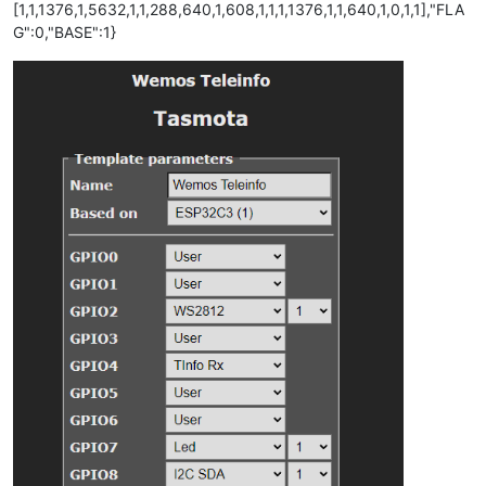
[1,1,1376,1,5632,1,1,288,640,1,608,1,1,1,1376,1,1,640,1,0,1,1],"FLA
G":0,"BASE":1}