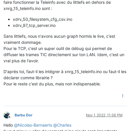
faire fonctionner la Teleinfo avec du littlefs en dehors de
xnrg_15_teleinfo.ino sont :
xdrv_50_filesystem_cfg_csv.ino
xdrv_97_tcp_server.ino
Sans littlefs, nous n'avons aucun graph hormis le live, c'est
vraiment dommage.
Pour le TCP, c'est un super outil de débug qui permet de
diffuser les trames TIC directement sur ton LAN. Idem, c'est un
vrai plus de l'avoir.
D'après toi, faut-il les intégrer à xnrg_15_teleinfo.ino ou faut-il les
déclarer comme librairie ?
Pour le reste c'est du plus, mais non indispensable.
Barbu Dor
Nov 1, 2022, 11:36 PM
Offline
Hello
@
Nicolas-Bernaerts
@
Charles