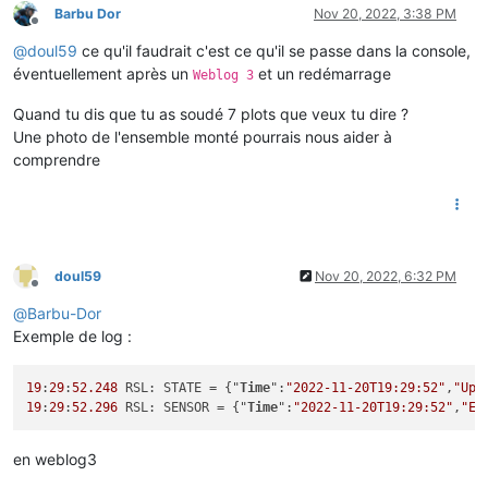
Barbu Dor
Nov 20, 2022, 3:38 PM
Offline
@
doul59
ce qu'il faudrait c'est ce qu'il se passe dans la console,
éventuellement après un
et un redémarrage
Weblog 3
Quand tu dis que tu as soudé 7 plots que veux tu dire ?
Une photo de l'ensemble monté pourrais nous aider à
comprendre
doul59
Nov 20, 2022, 6:32 PM
Offline
@
Barbu-Dor
Exemple de log :
19
:
29
:
52.248
 RSL: STATE = {"
Time
":
"2022-11-20T19:29:52"
,
"Upt
19
:
29
:
52.296
 RSL: SENSOR = {"
Time
":
"2022-11-20T19:29:52"
,
"EN
en weblog3