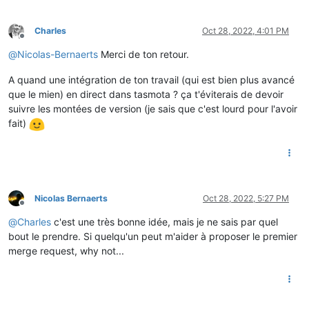
  payload[
'HCHP'
]  = value[
'EASF01'
]

  payload[
'HCHC'
]  = value[
'EASF02'
]

Charles
Oct 28, 2022, 4:01 PM
  payload[
'ISOUSC'
]= isousc

Offline
  payload[
'PAPP'
]  = value[
'SINSTS'
]

@
Nicolas-Bernaerts
Merci de ton retour.
  payload[
'IINST'
] = iinst

end

A quand une intégration de ton travail (qui est bien plus avancé
que le mien) en direct dans tasmota ? ça t'éviterais de devoir
# Callback on each frame interception
tasmota.add_rule(
"TIC"
suivre les montées de version (je sais que c'est lourd pour l'avoir
# fire 1st post
fait)
Nicolas Bernaerts
Oct 28, 2022, 5:27 PM
Offline
@
Charles
c'est une très bonne idée, mais je ne sais par quel
bout le prendre. Si quelqu'un peut m'aider à proposer le premier
merge request, why not...