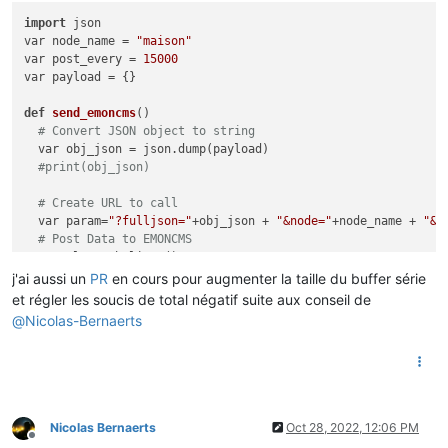
import
 json

var node_name = 
"maison"
var post_every = 
15000
var payload = {}

def
send_emoncms
()

# Convert JSON object to string 
  var obj_json = json.dump(payload)

#print(obj_json) 
# Create URL to call
  var param=
"?fulljson="
+obj_json + 
"&node="
+node_name + 
"&a
# Post Data to EMONCMS
  var cl = webclient()

  cl.begin( api_url + param)

j'ai aussi un
PR
en cours pour augmenter la taille du buffer série
  var r =  cl.GET()

et régler les soucis de total négatif suite aux conseil de
#print(r, load, param) 
@
Nicolas-Bernaerts
  tasmota.set_timer(post_every, send_emoncms)

end

def
setcolor
(
iinst, isousc
)

  var red = tasmota.scale_uint(iinst, 
0
, isousc, 
0
, 
255
)

  var green = 
255
 - red

Nicolas Bernaerts
Oct 28, 2022, 12:06 PM
  var channels = [red, green, 
0
]

Offline