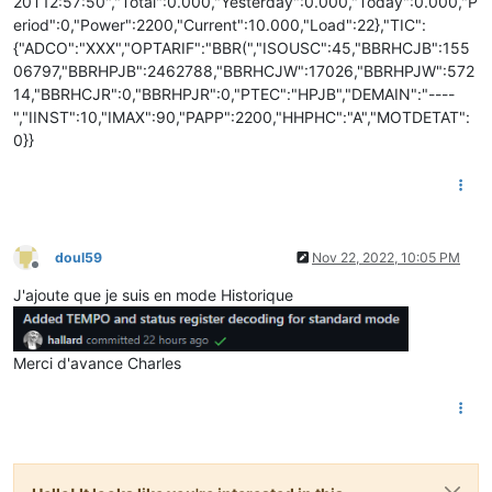
20T12:57:50","Total":0.000,"Yesterday":0.000,"Today":0.000,"P
eriod":0,"Power":2200,"Current":10.000,"Load":22},"TIC":
{"ADCO":"XXX","OPTARIF":"BBR(","ISOUSC":45,"BBRHCJB":155
06797,"BBRHPJB":2462788,"BBRHCJW":17026,"BBRHPJW":572
14,"BBRHCJR":0,"BBRHPJR":0,"PTEC":"HPJB","DEMAIN":"----
","IINST":10,"IMAX":90,"PAPP":2200,"HHPHC":"A","MOTDETAT":
0}}
doul59
Nov 22, 2022, 10:05 PM
Offline
J'ajoute que je suis en mode Historique
Merci d'avance Charles