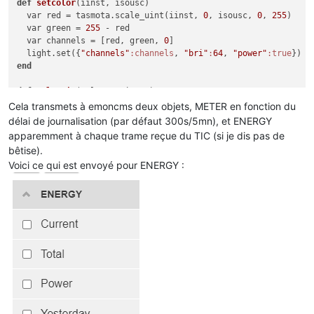
def
setcolor
(iinst, isousc)
  var red = tasmota.scale_uint(iinst, 
0
, isousc, 
0
, 
255
)

  var green = 
255
 - red

  var channels = [red, green, 
0
]

  light.set({
"channels"
:channels
, 
"bri"
:
64
, 
"power"
:true
end
def
rule_tic
(value, trigger)
# Convert map to json
Cela transmets à emoncms deux objets, METER en fonction du
  var obj_json = json.dump(value)

délai de journalisation (par défaut 300s/5mn), et ENERGY
# Create URL to call
apparemment à chaque trame reçue du TIC (si je dis pas de
  var param=
"?fulljson="
+obj_json + 
"&node="
+node_name + 
"&a
bêtise).
# Post Data to EMONCMS
Voici ce qui est envoyé pour ENERGY :
  var cl = webclient()

  cl.
begin
( api_url + param)

  var r =  cl.GET()

end
# Callback on each MQTT interception
tasmota.add_rule(
"METER"
,rule_tic)

tasmota.add_rule(
"ENERGY"