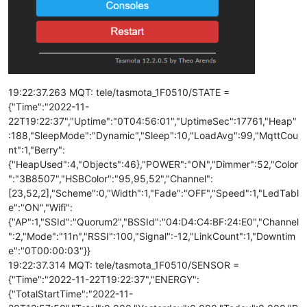
19:22:37.263 MQT: tele/tasmota_1F0510/STATE =
{"Time":"2022-11-
22T19:22:37","Uptime":"0T04:56:01","UptimeSec":17761,"Heap"
:188,"SleepMode":"Dynamic","Sleep":10,"LoadAvg":99,"MqttCou
nt":1,"Berry":
{"HeapUsed":4,"Objects":46},"POWER":"ON","Dimmer":52,"Color
":"3B8507","HSBColor":"95,95,52","Channel":
[23,52,2],"Scheme":0,"Width":1,"Fade":"OFF","Speed":1,"LedTabl
e":"ON","Wifi":
{"AP":1,"SSId":"Quorum2","BSSId":"04:D4:C4:BF:24:E0","Channel
":2,"Mode":"11n","RSSI":100,"Signal":-12,"LinkCount":1,"Downtim
e":"0T00:00:03"}}
19:22:37.314 MQT: tele/tasmota_1F0510/SENSOR =
{"Time":"2022-11-22T19:22:37","ENERGY":
{"TotalStartTime":"2022-11-