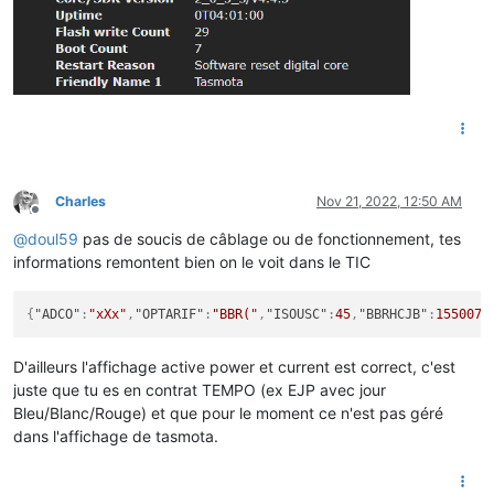
Charles
Nov 21, 2022, 12:50 AM
Offline
@
doul59
pas de soucis de câblage ou de fonctionnement, tes
informations remontent bien on le voit dans le TIC
{
"ADCO"
:
"xXx"
,
"OPTARIF"
:
"BBR("
,
"ISOUSC"
:
45
,
"BBRHCJB"
:
1550079
D'ailleurs l'affichage active power et current est correct, c'est
juste que tu es en contrat TEMPO (ex EJP avec jour
Bleu/Blanc/Rouge) et que pour le moment ce n'est pas géré
dans l'affichage de tasmota.