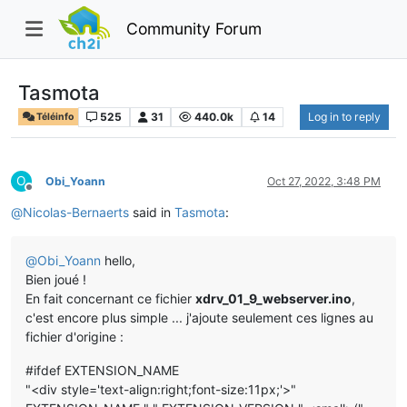
Community Forum
Tasmota
525
31
440.0k
14
Log in to reply
Téléinfo
O
Obi_Yoann
Oct 27, 2022, 3:48 PM
Offline
@
Nicolas-Bernaerts
said in
Tasmota
:
@
Obi_Yoann
hello,
Bien joué !
En fait concernant ce fichier
xdrv_01_9_webserver.ino
,
c'est encore plus simple ... j'ajoute seulement ces lignes au
fichier d'origine :
#ifdef EXTENSION_NAME
"<div style='text-align:right;font-size:11px;'>"