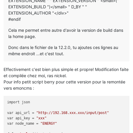
EXTENSION_NAME " " EXTENSION_VERSION " <small>("
EXTENSION_BUILD ")</small> " D_BY " "
EXTENSION_AUTHOR "</div>"
#endif
Cela me permet entre autre d'avoir la version de build dans
la home page.
Donc dans le fichier de la 12.2.0, tu ajoutes ces lignes au
même endroit ...et c'est tout.
Effectivement c'est bien plus simple et propre! Modification faite
et compilée chez moi, ras nickel.
Pour info petit script berry pour cette version pour la remontée
vers emoncms :
import json

var api_url = 
"http://192.168.xxx.xxx/input/post"
var api_key = 
"xxx"
var node_name = 
"ENERGY"