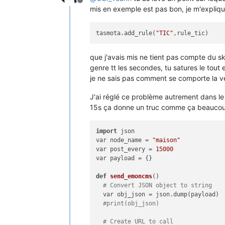
Offline
mis en exemple est pas bon, je m'expliqu
tasmota.add_rule(
"TIC"
que j'avais mis ne tient pas compte du s
genre tt les secondes, tu satures le tout
je ne sais pas comment se comporte la v
J'ai réglé ce problème autrement dans le 
15s ça donne un truc comme ça beaucoup 
import
 json

var node_name = 
"maison"
var post_every = 
15000
var payload = {}

def
send_emoncms
()

# Convert JSON object to string 
  var obj_json = json.dump(payload)

#print(obj_json) 
# Create URL to call