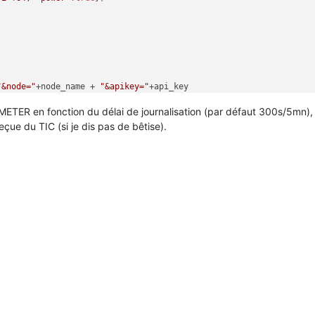
"&node="
+node_name + 
"&apikey="
+api_key 

ETER en fonction du délai de journalisation (par défaut 300s/5mn),
e du TIC (si je dis pas de bêtise).