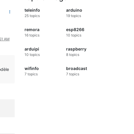
teleinfo
arduino
25
topics
19
topics
remora
esp8266
16
topics
10
topics
:51 AM
arduipi
raspberry
10
topics
8
topics
wifinfo
broadcast
odèle
7
topics
7
topics