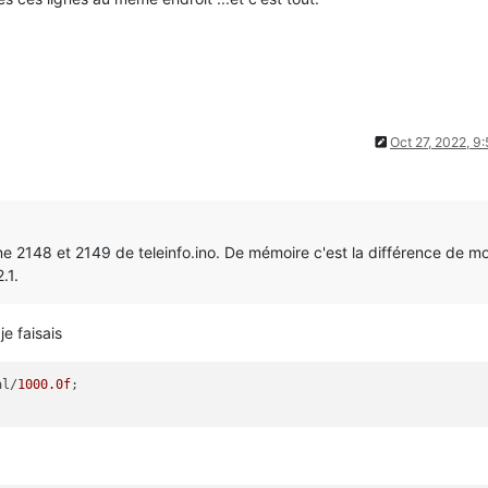
Oct 27, 2022, 9
gne 2148 et 2149 de teleinfo.ino. De mémoire c'est la différence de m
.1.
e faisais
al/
1000.0f