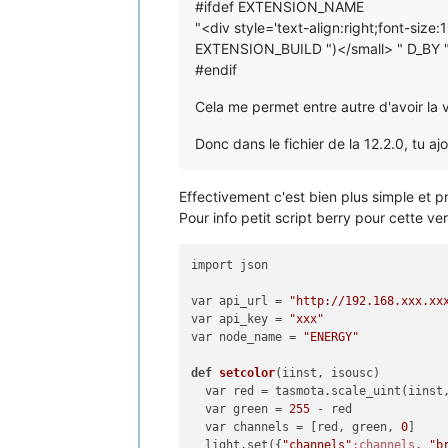
#ifdef EXTENSION_NAME
"<div style='text-align:right;font-s
EXTENSION_BUILD ")</small> " D_BY
#endif
Cela me permet entre autre d'avoir la 
Donc dans le fichier de la 12.2.0, tu aj
Effectivement c'est bien plus simple et pr
Pour info petit script berry pour cette v
import json

var api_url = 
"http://192.168.xxx.xx
var api_key = 
"xxx"
var node_name = 
"ENERGY"
def
setcolor
(iinst, isousc)
  var red = tasmota.scale_uint(iinst
  var green = 
255
 - red

  var channels = [red, green, 
0
]

  light.set({
"channels"
:channels
, 
"b