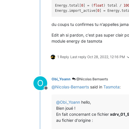
Energy.total[
0
] = (
float
) total / 
10
Energy.import_active[
0
] = Energy.tot
du coups tu confirmes tu n'appelles jama
Edit ah si pardon, c'est pas super clair po
module energy de tasmota
1 Reply
Last reply
Oct 28, 2022, 12:16 PM
Obi_Yoann
@Nicolas Bernaerts
O
@
Nicolas-Bernaerts
said in
Tasmota
:
Offline
@
Obi_Yoann
hello,
Bien joué !
En fait concernant ce fichier
xdrv_01_
au fichier d'origine :