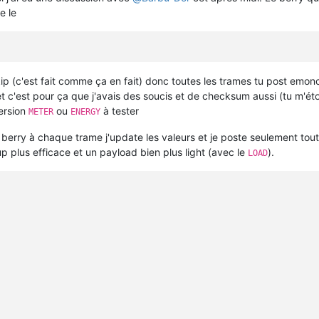
e le
kip (c'est fait comme ça en fait) donc toutes les trames tu post emo
 et c'est pour ça que j'avais des soucis et de checksum aussi (tu m'ét
ersion
ou
à tester
METER
ENERGY
berry à chaque trame j'update les valeurs et je poste seulement tout
plus efficace et un payload bien plus light (avec le
).
LOAD