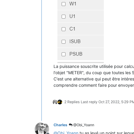
La puissance souscrite utilisée pour calcu
l'objet "METER", du coup que toutes les 
C'est une alternative qui peut être int
comprendre comment faire pour envoyer
2 Replies
Last reply
Oct 27, 2022, 5:29 P
Charles
@Obi_Yoann
@
Obi_Yoann
tu as levé un point sur leque