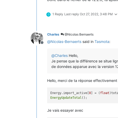
1 Reply
Last reply
Oct 27, 2022, 3:48 PM
O
Charles
@Nicolas Bernaerts
@
Nicolas-Bernaerts
said in
Tasmota
:
Offline
@
Charles
Hello,
Je pense que la différence se situe li
de données apparue avec la version 12
Hello, merci de ta réponse effectivement j
Energy.import_active[
0
] = (
float
)tot
EnergyUpdateTotal
Je vais essayer avec