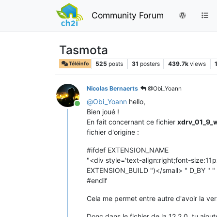
Community Forum
Tasmota
525
posts
31
posters
439.7k
views
Téléinfo
Nicolas Bernaerts
@Obi_Yoann
@
Obi_Yoann
hello,
Online
Bien joué !
En fait concernant ce fichier
xdrv_01_9_
fichier d'origine :
#ifdef EXTENSION_NAME
"<div style='text-align:right;font-siz
EXTENSION_BUILD ")</small> " D_BY "
#endif
Cela me permet entre autre d'avoir la ve
Donc dans le fichier de la 12.2.0, tu ajout