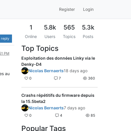
Register
Login
1
5.8k
565
5.3k
Online
Users
Topics
Posts
 reply
Top Topics
:51 PM
Exploitation des données Linky via le
Denky-D4
Nicolas Bernaerts
18 days ago
nes au
0
7
360
Crashs répétitifs du firmware depuis
la 15.5beta2
Nicolas Bernaerts
7 days ago
0
4
85
Popular Tags