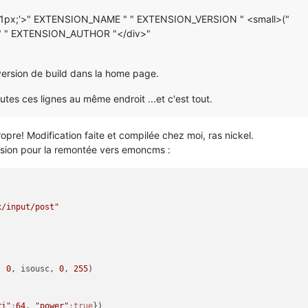
ize:11px;'>" EXTENSION_NAME " " EXTENSION_VERSION " <small>("
 " " EXTENSION_AUTHOR "</div>"
version de build dans la home page.
outes ces lignes au même endroit ...et c'est tout.
opre! Modification faite et compilée chez moi, ras nickel.
ersion pour la remontée vers emoncms :
x/input/post"
, 
0
, isousc, 
0
, 
255
)

ri"
:
64
, 
"power"
:true