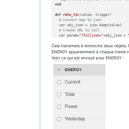
end
def
rule_tic
(value, trigger)
# Convert map to json
  var obj_json = json.dump(value)

# Create URL to call
  var param=
"?fulljson="
+obj_json + 
# Post Data to EMONCMS
Cela transmets à emoncms deux objets, M
  var cl = webclient()

  cl.
begin
( api_url + param)

ENERGY apparemment à chaque trame reçu
  var r =  cl.GET()

Voici ce qui est envoyé pour ENERGY :
end
# Callback on each MQTT interception
tasmota.add_rule(
"METER"
,rule_tic)

tasmota.add_rule(
"ENERGY"