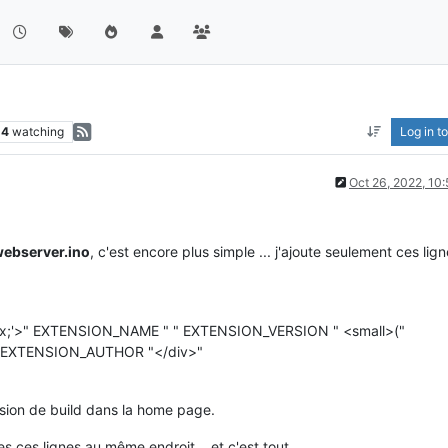
14
watching
Log in to
Oct 26, 2022, 10
webserver.ino
, c'est encore plus simple ... j'ajoute seulement ces lig
e:11px;'>" EXTENSION_NAME " " EXTENSION_VERSION " <small>("
 " EXTENSION_AUTHOR "</div>"
rsion de build dans la home page.
es ces lignes au même endroit ...et c'est tout.