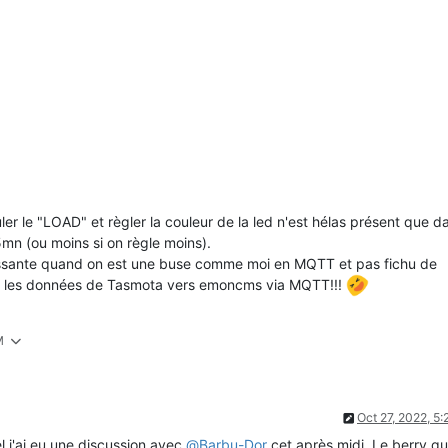
ler le "LOAD" et règler la couleur de la led n'est hélas présent que d
5mn (ou moins si on règle moins).
éressante quand on est une buse comme moi en MQTT et pas fichu de
 les données de Tasmota vers emoncms via MQTT!!!
M
Oct 27, 2022, 5
l j'ai eu une discussion avec
@
Barbu-Dor
cet après midi. Le berry que