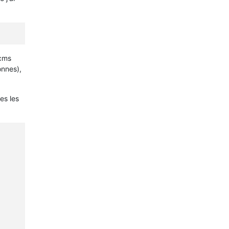
ncms
onnes),
es les