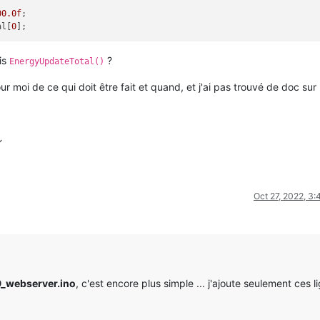
00.0f
;

al[
0
is
?
EnergyUpdateTotal()
ur moi de ce qui doit être fait et quand, et j'ai pas trouvé de doc sur 
Oct 27, 2022, 3
9_webserver.ino
, c'est encore plus simple ... j'ajoute seulement ces l