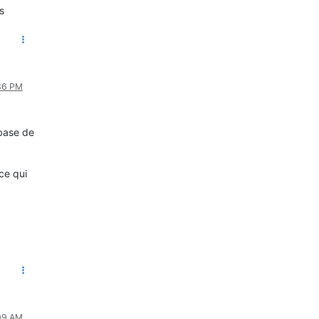
s
:36 PM
 base de
ce qui
:09 AM