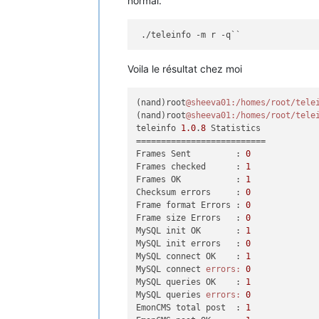
normal.
Voila le résultat chez moi
(nand)root
@sheeva01
:/homes/root/tele
(nand)root
@sheeva01
:/homes/root/tele
teleinfo 
1.0
.
8
 Statistics

==========================

Frames Sent         : 
0
Frames checked      : 
1
Frames OK           : 
1
Checksum errors     : 
0
Frame format Errors : 
0
Frame size Errors   : 
0
MySQL init OK       : 
1
MySQL init errors   : 
0
MySQL connect OK    : 
1
MySQL connect 
errors:
0
MySQL queries OK    : 
1
MySQL queries 
errors:
0
EmonCMS total post  : 
1