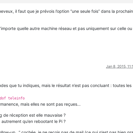
heveux, il faut que je prévois l’option “une seule fois” dans la prochai
info
#
n’importe quelle autre machine réseau et pas uniquement sur celle ou
Jan 8, 2015, 11
ndes que tu indiques, mais le résultat n’est pas concluant : toutes les 
dof teleinfo
ermanence, mais elles ne sont pas reçues…
ig de réception est elle mauvaise ?
autrement qu’en rebootant le Pi ?
ollow-up…” cochée, je ne reçois pas de mail (ce qui n’est pas bien gra