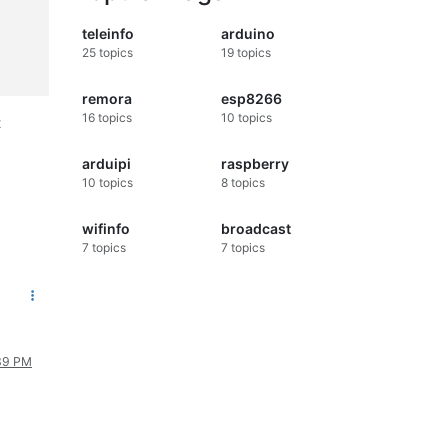
teleinfo
arduino
25
topics
19
topics
remora
esp8266
16
topics
10
topics
t
arduipi
raspberry
10
topics
8
topics
wifinfo
broadcast
7
topics
7
topics
:39 PM