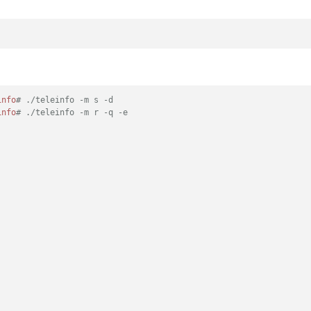
info
# ./teleinfo -m s -d
info
# ./teleinfo -m r -q -e