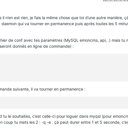
 il n’en est rien, je fais la même chose que toi d’une autre manière, ç
 le daemon qui va tourner en permanence puis après toutes les 5 minu
 fichier de conf avec tes paramètres (MySQL emoncms, api, .) mais tu 
s seront donnés en ligne de commande) :
mande suivante, il va tourner en permanence :
uand tu le souhaites, c’est celle-ci pour loguer dans myqsl (pour emonc
un coup tu mets les 2 : -q -e . çà peut durer entre 1 et 5 seconde, c’e