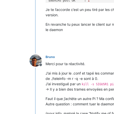
EmonCMS post OK     : 
1
EmonCMS post errors : 
0
Je te l’accorde c’est un peu tiré par les c
EmonCMS timeout     : 
0
--------------------------

version.
(nand)root
@sheeva01
:/homes/root/tele
En revanche tu peux lancer le client sur 
le daemon
Bruno
Merci pour ta réactivité.
Offline
J’ai mis à jour le .conf et tapé les comma
de ./teleinfo -m r -q -e sont à 0.
J’ai investigué par un
kill -s SIGUSR1 pi
-> Il y a bien des trames envoyées en p
Faut il que j’achète un autre Pi ? Ma conf
Autre question : comment tuer le daemon 
(pour info, malgré la case “Notify me of f