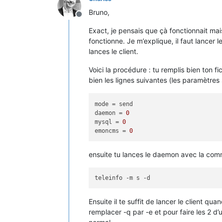
Bruno,
Offline
Exact, je pensais que çà fonctionnait mais
fonctionne. Je m’explique, il faut lancer
lances le client.
Voici la procédure : tu remplis bien ton
bien les lignes suivantes (les paramètre
mode
daemon
 = 
0
mysql
 = 
0
emoncms
 = 
0
ensuite tu lances le daemon avec la com
Ensuite il te suffit de lancer le client q
remplacer -q par -e et pour faire les 2 d’