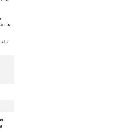
à
tes tu
mets
ms
st