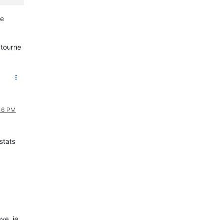
ne
 tourne
:16 PM
stats
ve, je