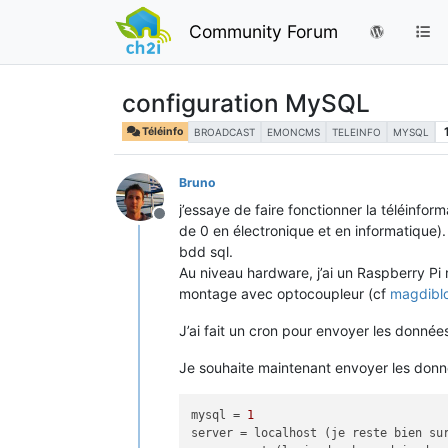
Community Forum
configuration MySQL
Téléinfo
BROADCAST
EMONCMS
TELEINFO
MYSQL
Bruno
j’essaye de faire fonctionner la téléinfo
Offline
de 0 en électronique et en informatique
bdd sql.
Au niveau hardware, j’ai un Raspberry Pi
montage avec optocoupleur (cf
magdiblo
J’ai fait un cron pour envoyer les donné
Je souhaite maintenant envoyer les donn
mysql
 = 
1
server