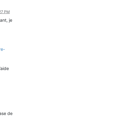
:27 PM
nt, je
re-
’aide
ase de