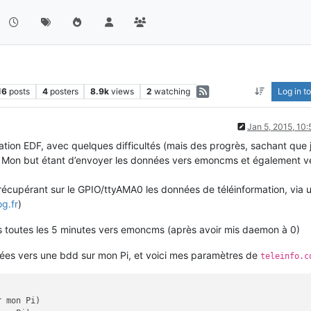
16
posts
4
posters
8.9k
views
2
watching
Log in to
Jan 5, 2015, 10
rmation EDF, avec quelques difficultés (mais des progrès, sachant que 
). Mon but étant d’envoyer les données vers emoncms et également v
 récupérant sur le GPIO/ttyAMA0 les données de téléinformation, via 
g.fr
)
es toutes les 5 minutes vers emoncms (après avoir mis daemon à 0)
ées vers une bdd sur mon Pi, et voici mes paramètres de
teleinfo.c