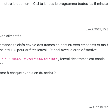
sur mettre le daemon = 0 si tu lances le programme toutes les 5 minute
Jan 7, 2015, 10
ien alimentée !
commande teleinfo envoie des trames en continu vers emoncms et ma
sse ctrl + C pour arrêter l’envoi…Et ceci avec le cron désactivé.
, l’envoi des trames est continu 
 * * * /home/Rpi/teleinfo/teleinfo
de.
ame à chaque execution du script ?
Jan 8, 2015, 2