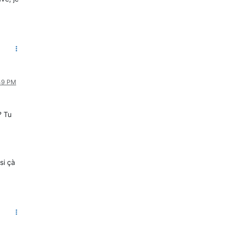
:49 PM
? Tu
si çà