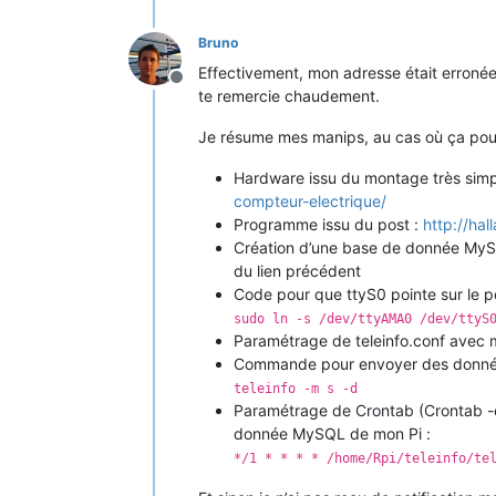
Bruno
Effectivement, mon adresse était erronée
Offline
te remercie chaudement.
Je résume mes manips, au cas où ça pour
Hardware issu du montage très sim
compteur-electrique/
Programme issu du post :
http://ha
Création d’une base de donnée MySQL
du lien précédent
Code pour que ttyS0 pointe sur le p
sudo ln -s /dev/ttyAMA0 /dev/ttyS
Paramétrage de teleinfo.conf avec
Commande pour envoyer des donnée
teleinfo -m s -d
Paramétrage de Crontab (Crontab -e
donnée MySQL de mon Pi :
*/1 * * * * /home/Rpi/teleinfo/te