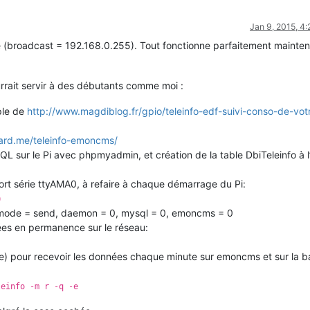
Jan 9, 2015, 4
 (broadcast = 192.168.0.255). Tout fonctionne parfaitement maintena
rait servir à des débutants comme moi :
ple de
http://www.magdiblog.fr/gpio/teleinfo-edf-suivi-conso-de-vot
llard.me/teleinfo-emoncms/
 sur le Pi avec phpmyadmin, et création de la table DbiTeleinfo à l
ort série ttyAMA0, à refaire à chaque démarrage du Pi:
0
 mode = send, daemon = 0, mysql = 0, emoncms = 0
s en permanence sur le réseau:
) pour recevoir les données chaque minute sur emoncms et sur la b
leinfo -m r -q -e