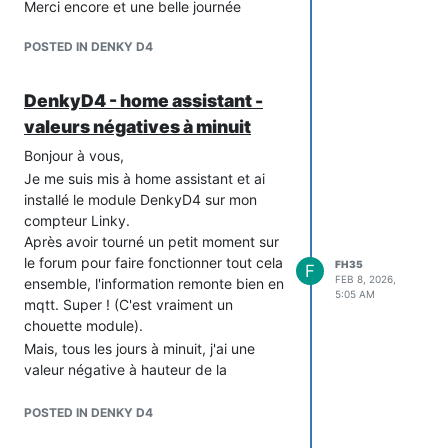
Merci encore et une belle journée
POSTED IN DENKY D4
DenkyD4 - home assistant -
valeurs négatives à minuit
Bonjour à vous,
Je me suis mis à home assistant et ai
installé le module DenkyD4 sur mon
compteur Linky.
Après avoir tourné un petit moment sur
le forum pour faire fonctionner tout cela
FH35
F
FEB 8, 2026,
ensemble, l'information remonte bien en
5:05 AM
mqtt. Super ! (C'est vraiment un
chouette module).
Mais, tous les jours à minuit, j'ai une
valeur négative à hauteur de la
consommation de la veille. Est-ce que
quelqu'un aurait une idée pour
POSTED IN DENKY D4
supprimer ce comportement ?