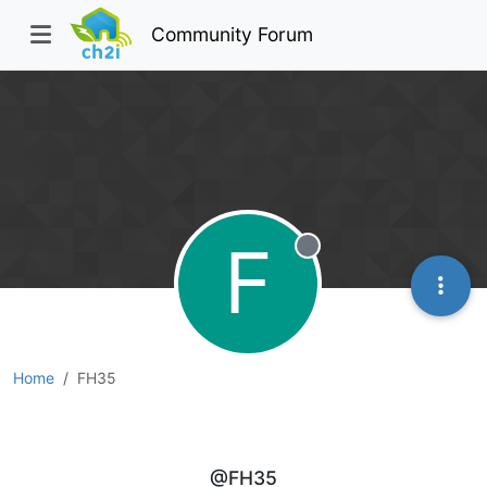
Community Forum
F
Offline
Home
FH35
FH35
@FH35