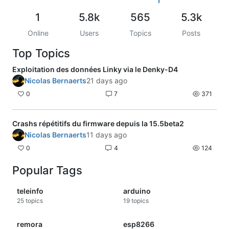
Configuration :
Dernière version de HA 26.2.1 (sur un
1
5.8k
565
5.3k
raspberry pi)
Online
Users
Topics
Posts
Module TIC en Denky D4 (v1.3a),
intégration en Home assistant.
Top Topics
Merci beaucoup d'avance et une belle
journée,
Exploitation des données Linky via le Denky-D4
Florian
Nicolas Bernaerts
21 days ago
0
7
371
Crashs répétitifs du firmware depuis la 15.5beta2
Nicolas Bernaerts
11 days ago
0
4
124
Popular Tags
teleinfo
arduino
25
topics
19
topics
remora
esp8266