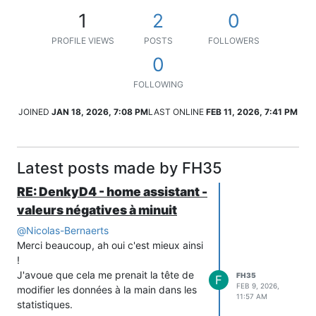
1
2
0
PROFILE VIEWS
POSTS
FOLLOWERS
0
FOLLOWING
JOINED
JAN 18, 2026, 7:08 PM
LAST ONLINE
FEB 11, 2026, 7:41 PM
Latest posts made by FH35
RE: DenkyD4 - home assistant -
valeurs négatives à minuit
@
Nicolas-Bernaerts
Merci beaucoup, ah oui c'est mieux ainsi
!
J'avoue que cela me prenait la tête de
FH35
F
FEB 9, 2026,
modifier les données à la main dans les
11:57 AM
statistiques.