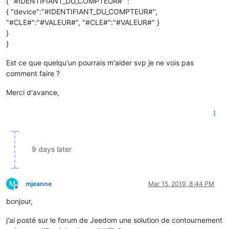
{ "#IDENTIFIANT_DU_COMPTEUR#" :
{ "device":"#IDENTIFIANT_DU_COMPTEUR#",
"#CLE#":"#VALEUR#", "#CLE#":"#VALEUR#" }
}
}
Est ce que quelqu'un pourrais m'aider svp je ne vois pas
comment faire ?
Merci d'avance,
9 days later
M
mjeanne
Mar 15, 2019, 8:44 PM
Offline
bonjour,
j'ai posté sur le forum de Jeedom une solution de contournement