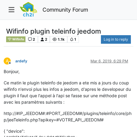
Community Forum
Wifinfo plugin teleinfo jeedom
2
2
1.1k
1
Log in to reply
WifInfo
A
ardefy
Mar 6, 2019, 6:29 PM
Offline
Bonjour,
Ce matin le plugin teleinfo de jeedom a ete mis a jours du coup
wifinfo n'envoi plus les infos a jeedom, d'apres le developeur du
plugin il faut que l'appel à l'api se fasse sur une méthode post
avec les paramètres suivants :
http://#IP_JEEDOM#:#PORT_JEEDOM#/plugins/teleinfo/core/ph
p/jeeTeleinfo.php?apikey=#VOTRE_API_JEEDOM#
{ "device":