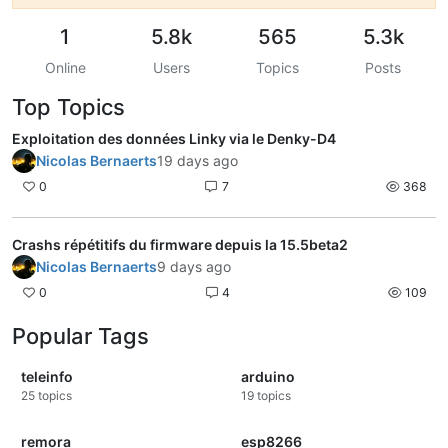
1
5.8k
565
5.3k
Online
Users
Topics
Posts
Top Topics
Exploitation des données Linky via le Denky-D4
Nicolas Bernaerts
19 days ago
0
7
368
Crashs répétitifs du firmware depuis la 15.5beta2
Nicolas Bernaerts
9 days ago
0
4
109
Popular Tags
teleinfo
arduino
25
topics
19
topics
remora
esp8266