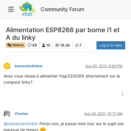
Community Forum
Alimentation ESP8266 par borne I1 et
A du linky
29
12
15.2k
7
Log in to reply
Téléinfo
K
kamaradclimber
Aug 20, 2021, 6:59 PM
Offline
Avez vous réussi à alimenter l'esp32/8266 directement sur le
compeut linky?
Charles
Aug 24, 2021, 10:17 AM
Offline
@
kamaradclimber
Perso non, je passe mon tour sur le sujet par
manque de temps