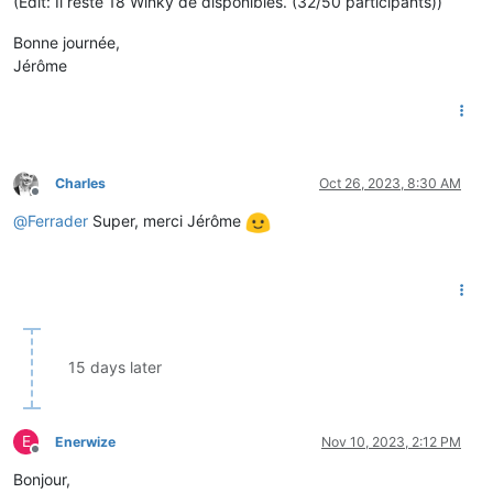
(Edit: Il reste 18 Winky de disponibles. (32/50 participants))
Bonne journée,
Jérôme
Charles
Oct 26, 2023, 8:30 AM
Offline
@
Ferrader
Super, merci Jérôme
15 days later
E
Enerwize
Nov 10, 2023, 2:12 PM
Offline
Bonjour,