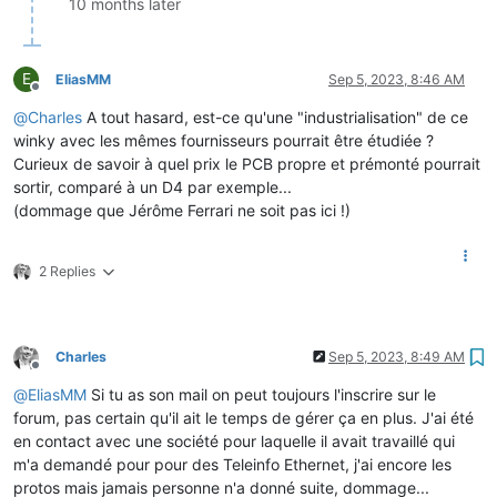
10 months later
E
EliasMM
Sep 5, 2023, 8:46 AM
Offline
@
Charles
A tout hasard, est-ce qu'une "industrialisation" de ce
winky avec les mêmes fournisseurs pourrait être étudiée ?
Curieux de savoir à quel prix le PCB propre et prémonté pourrait
sortir, comparé à un D4 par exemple...
(dommage que Jérôme Ferrari ne soit pas ici !)
2 Replies
Charles
Sep 5, 2023, 8:49 AM
Offline
@
EliasMM
Si tu as son mail on peut toujours l'inscrire sur le
forum, pas certain qu'il ait le temps de gérer ça en plus. J'ai été
en contact avec une société pour laquelle il avait travaillé qui
m'a demandé pour pour des Teleinfo Ethernet, j'ai encore les
protos mais jamais personne n'a donné suite, dommage...