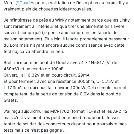
Merci
@
Charles
pour la validation de l'inscription au forum. Il y a
vraiment plein de chouettes idées/trouvailles.
Je m'intéresse de près au Winky notamment parce que les Linky
sont rarement à l'intérieur et que tirer une alimentation s'avère
souvent compliqué (je pense aux compteurs en facade de
maison notamment). Plus loin, il faudra probablement passer sur
du Lora mais n'ayant encore aucune connaissance avec cette
techno, ca va attendre un peu.
Bref, j'ai monté un pont de Graetz avec 4 x 1N5817 (Vf de
450mV) et un condo de 100nF.
Ouvert, j'ai 16,32V et en court-circuit, 29mA.
Et pour terminer, avec une résistance 300ohm, U=5,75V et
I=17,3mA, ce qui nous fait environ 100mW. Cela semble correct
compte tenu de la perte de tension de 0,9V dans le pont de
Graetz.
J'ai reçu aujourd'hui les MCP1702 (format TO-92) et les AP2112
mais c'est vraiment très petit pour une breadboard. Je vais
tenter de souder des connecteurs dupont pour poursuivre mes
tests mais ce n'est pas gagné ...