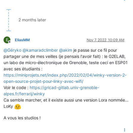
2 months later
E
EliasMM
Nov 7, 2022, 10:09 AM
Offline
@
Géryko
@
kamaradclimber
@
akim
je passe sur ce fil pour
partager une de mes veilles (je pensais l'avoir fait) : le G2ELAB,
un labo de micro-électronique de Grenoble, teste ceci en ESP01
avec ses étudiants :
https://miniprojets.net/index.php/2022/02/04/winky-version-2-
open-source-projet-pour-linky-avec-wifi/
Voir le code :
https://gricad-gitlab.univ-grenoble-
alpes.fr/ferrarij/winky
Ca semble marcher, et il existe aussi une version Lora nommée...
LoKy
A vous les studios !