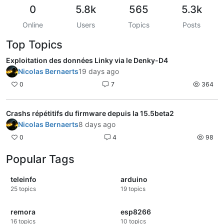
0
5.8k
565
5.3k
Online
Users
Topics
Posts
Top Topics
Exploitation des données Linky via le Denky-D4
Nicolas Bernaerts
19 days ago
0
7
364
Crashs répétitifs du firmware depuis la 15.5beta2
Nicolas Bernaerts
8 days ago
0
4
98
Popular Tags
teleinfo
arduino
25
topics
19
topics
remora
esp8266
16
topics
10
topics