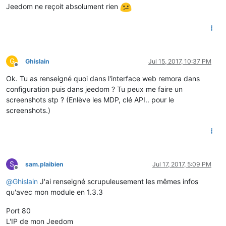
Jeedom ne reçoit absolument rien
G
Ghislain
Jul 15, 2017, 10:37 PM
Offline
Ok. Tu as renseigné quoi dans l'interface web remora dans
configuration puis dans jeedom ? Tu peux me faire un
screenshots stp ? (Enlève les MDP, clé API.. pour le
screenshots.)
S
sam.plaibien
Jul 17, 2017, 5:09 PM
Offline
@
Ghislain
J'ai renseigné scrupuleusement les mêmes infos
qu'avec mon module en 1.3.3
Port 80
L'IP de mon Jeedom