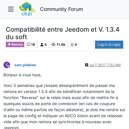
Community Forum
Compatibilité entre Jeedom et V. 1.3.4
du soft
18
4
11.6k
4
Log in to reply
Remora
S
sam.plaibien
Jul 7, 2017, 7:32 AM
Offline
Bonjour à vous tous,
Voici 3 semaines que j'essaie désespérément de passer ma
remora en version 1.3.4 afin de bénéficier notamment de la
fonction "Reverse" sur le relais mais aussi afin de mettre fin à
quelques soucis de perte de connexion (en cas de coupure
d'alim ou même parfois de façon aléatoire), je dois me rendre sur
la page de config et indiquer un ADCO bidon avant de relaisser
vide afin que mon remora se synchronise à nouveau avec
Jeedom.