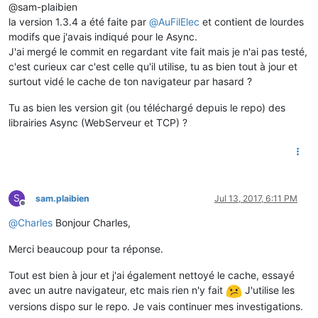
@sam-plaibien
la version 1.3.4 a été faite par
@
AuFilElec
et contient de lourdes
modifs que j'avais indiqué pour le Async.
J'ai mergé le commit en regardant vite fait mais je n'ai pas testé,
c'est curieux car c'est celle qu'il utilise, tu as bien tout à jour et
surtout vidé le cache de ton navigateur par hasard ?
Tu as bien les version git (ou téléchargé depuis le repo) des
librairies Async (WebServeur et TCP) ?
S
sam.plaibien
Jul 13, 2017, 6:11 PM
Offline
@
Charles
Bonjour Charles,
Merci beaucoup pour ta réponse.
Tout est bien à jour et j'ai également nettoyé le cache, essayé
avec un autre navigateur, etc mais rien n'y fait
J'utilise les
versions dispo sur le repo. Je vais continuer mes investigations.