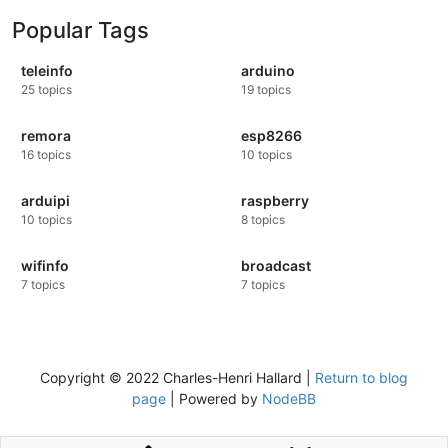
Popular Tags
teleinfo
arduino
25
topics
19
topics
remora
esp8266
16
topics
10
topics
arduipi
raspberry
10
topics
8
topics
wifinfo
broadcast
7
topics
7
topics
Copyright © 2022 Charles-Henri Hallard |
Return to blog
page
| Powered by
NodeBB