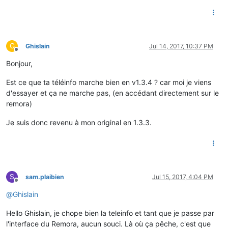
G
Ghislain
Jul 14, 2017, 10:37 PM
Offline
Bonjour,
Est ce que ta téléinfo marche bien en v1.3.4 ? car moi je viens
d'essayer et ça ne marche pas, (en accédant directement sur le
remora)
Je suis donc revenu à mon original en 1.3.3.
S
sam.plaibien
Jul 15, 2017, 4:04 PM
Offline
@
Ghislain
Hello Ghislain, je chope bien la teleinfo et tant que je passe par
l'interface du Remora, aucun souci. Là où ça pêche, c'est que