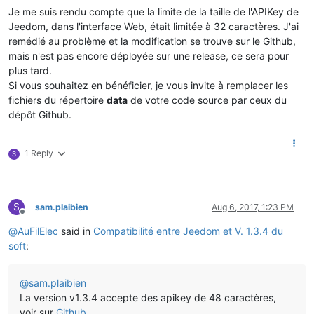
Je me suis rendu compte que la limite de la taille de l'APIKey de
Jeedom, dans l'interface Web, était limitée à 32 caractères. J'ai
remédié au problème et la modification se trouve sur le Github,
mais n'est pas encore déployée sur une release, ce sera pour
plus tard.
Si vous souhaitez en bénéficier, je vous invite à remplacer les
fichiers du répertoire
data
de votre code source par ceux du
dépôt Github.
1 Reply
S
S
sam.plaibien
Aug 6, 2017, 1:23 PM
Offline
@
AuFilElec
said in
Compatibilité entre Jeedom et V. 1.3.4 du
soft
:
@
sam.plaibien
La version v1.3.4 accepte des apikey de 48 caractères,
voir sur
Github
.