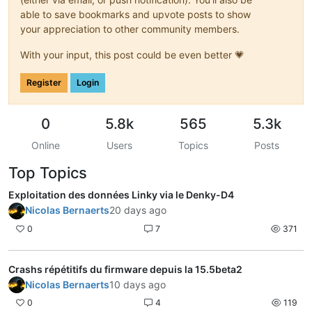
able to save bookmarks and upvote posts to show
your appreciation to other community members.
With your input, this post could be even better 💗
Register
Login
0
5.8k
565
5.3k
Online
Users
Topics
Posts
Top Topics
Exploitation des données Linky via le Denky-D4
Nicolas Bernaerts
20 days ago
0
7
371
Crashs répétitifs du firmware depuis la 15.5beta2
Nicolas Bernaerts
10 days ago
0
4
119