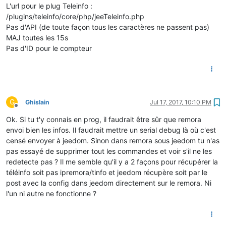
L'url pour le plug Teleinfo :
/plugins/teleinfo/core/php/jeeTeleinfo.php
Pas d'API (de toute façon tous les caractères ne passent pas)
MAJ toutes les 15s
Pas d'ID pour le compteur
G
Ghislain
Jul 17, 2017, 10:10 PM
Offline
Ok. Si tu t'y connais en prog, il faudrait être sûr que remora
envoi bien les infos. Il faudrait mettre un serial debug là où c'est
censé envoyer à jeedom. Sinon dans remora sous jeedom tu n'as
pas essayé de supprimer tout les commandes et voir s'il ne les
redetecte pas ? Il me semble qu'il y a 2 façons pour récupérer la
téléinfo soit pas ipremora/tinfo et jeedom récupère soit par le
post avec la config dans jeedom directement sur le remora. Ni
l'un ni autre ne fonctionne ?