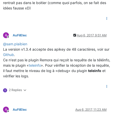
rentrait pas dans le boitier (comme quoi parfois, on se fait des
idées fausse xD)
A
AuFilElec
Aug 6, 2017, 9:51 AM
Offline
@
sam.plaibien
La version v1.3.4 accepte des apikey de 48 caractères, voir sur
Github
.
Ce n'est pas le plugin Remora qui reçoit la requête de la téléinfo,
mais le plugin «
teleinfo
». Pour vérifier la réception de la requête,
il faut mettre le niveau de log à «debug» du plugin
teleinfo
et
vérifier les logs.
2 Replies
S
A
AuFilElec
Aug 6, 2017, 11:23 AM
Offline