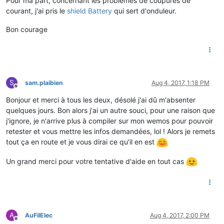
Pour ma part, concernant les problèmes de coupures de
courant, j'ai pris le
shield Battery
qui sert d'onduleur.
Bon courage
S
sam.plaibien
Aug 4, 2017, 1:18 PM
Offline
Bonjour et merci à tous les deux, désolé j'ai dû m'absenter
quelques jours. Bon alors j'ai un autre souci, pour une raison que
j'ignore, je n'arrive plus à compiler sur mon wemos pour pouvoir
retester et vous mettre les infos demandées, lol ! Alors je remets
tout ça en route et je vous dirai ce qu'il en est
Un grand merci pour votre tentative d'aide en tout cas
A
AuFilElec
Aug 4, 2017, 2:00 PM
Offline