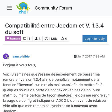
Community Forum
Compatibilité entre Jeedom et V. 1.3.4
du soft
18
4
11.6k
4
Log in to reply
Remora
S
sam.plaibien
Jul 7, 2017, 7:32 AM
Offline
Bonjour à vous tous,
Voici 3 semaines que j'essaie désespérément de passer ma
remora en version 1.3.4 afin de bénéficier notamment de la
fonction "Reverse" sur le relais mais aussi afin de mettre fin à
quelques soucis de perte de connexion (en cas de coupure
d'alim ou même parfois de façon aléatoire), je dois me rendre sur
la page de config et indiquer un ADCO bidon avant de relaisser
vide afin que mon remora se synchronise à nouveau avec
Jeedom.