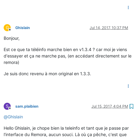
G
Ghislain
Jul 14, 2017, 10:37 PM
Offline
Bonjour,
Est ce que ta téléinfo marche bien en v1.3.4 ? car moi je viens
d'essayer et ça ne marche pas, (en accédant directement sur le
remora)
Je suis donc revenu à mon original en 1.3.3.
S
sam.plaibien
Jul 15, 2017, 4:04 PM
Offline
@
Ghislain
Hello Ghislain, je chope bien la teleinfo et tant que je passe par
l'interface du Remora, aucun souci. Là où ça pêche, c'est que