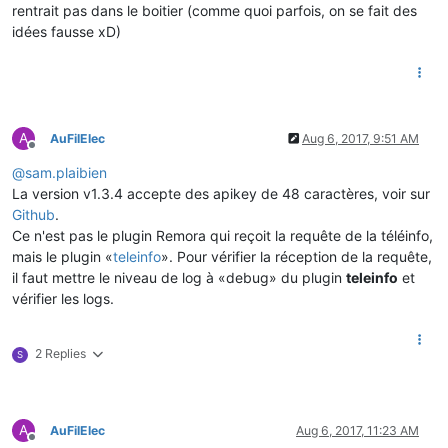
rentrait pas dans le boitier (comme quoi parfois, on se fait des
idées fausse xD)
A
AuFilElec
Aug 6, 2017, 9:51 AM
Offline
@
sam.plaibien
La version v1.3.4 accepte des apikey de 48 caractères, voir sur
Github
.
Ce n'est pas le plugin Remora qui reçoit la requête de la téléinfo,
mais le plugin «
teleinfo
». Pour vérifier la réception de la requête,
il faut mettre le niveau de log à «debug» du plugin
teleinfo
et
vérifier les logs.
2 Replies
S
A
AuFilElec
Aug 6, 2017, 11:23 AM
Offline