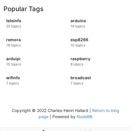
Popular Tags
teleinfo
arduino
25
topics
19
topics
remora
esp8266
16
topics
10
topics
arduipi
raspberry
10
topics
8
topics
wifinfo
broadcast
7
topics
7
topics
Copyright © 2022 Charles-Henri Hallard |
Return to blog
page
| Powered by
NodeBB