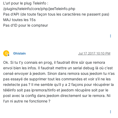
L'url pour le plug Teleinfo :
/plugins/teleinfo/core/php/jeeTeleinfo.php
Pas d'API (de toute façon tous les caractères ne passent pas)
MAJ toutes les 15s
Pas d'ID pour le compteur
G
Ghislain
Jul 17, 2017, 10:10 PM
Offline
Ok. Si tu t'y connais en prog, il faudrait être sûr que remora
envoi bien les infos. Il faudrait mettre un serial debug là où c'est
censé envoyer à jeedom. Sinon dans remora sous jeedom tu n'as
pas essayé de supprimer tout les commandes et voir s'il ne les
redetecte pas ? Il me semble qu'il y a 2 façons pour récupérer la
téléinfo soit pas ipremora/tinfo et jeedom récupère soit par le
post avec la config dans jeedom directement sur le remora. Ni
l'un ni autre ne fonctionne ?