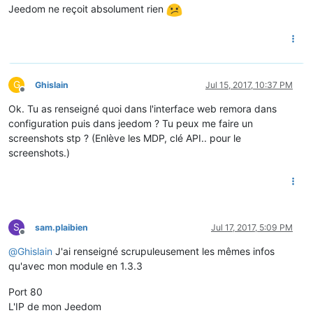
Jeedom ne reçoit absolument rien
G
Ghislain
Jul 15, 2017, 10:37 PM
Offline
Ok. Tu as renseigné quoi dans l'interface web remora dans
configuration puis dans jeedom ? Tu peux me faire un
screenshots stp ? (Enlève les MDP, clé API.. pour le
screenshots.)
S
sam.plaibien
Jul 17, 2017, 5:09 PM
Offline
@
Ghislain
J'ai renseigné scrupuleusement les mêmes infos
qu'avec mon module en 1.3.3
Port 80
L'IP de mon Jeedom