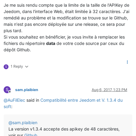
Je me suis rendu compte que la limite de la taille de l'APIKey de
Jeedom, dans l'interface Web, était limitée à 32 caractères. J'ai
remédié au problème et la modification se trouve sur le Github,
mais n'est pas encore déployée sur une release, ce sera pour
plus tard.
Si vous souhaitez en bénéficier, je vous invite à remplacer les
fichiers du répertoire
data
de votre code source par ceux du
dépôt Github.
1 Reply
S
S
sam.plaibien
Aug 6, 2017, 1:23 PM
Offline
@
AuFilElec
said in
Compatibilité entre Jeedom et V. 1.3.4 du
soft
:
@
sam.plaibien
La version v1.3.4 accepte des apikey de 48 caractères,
voir sur
Github
.