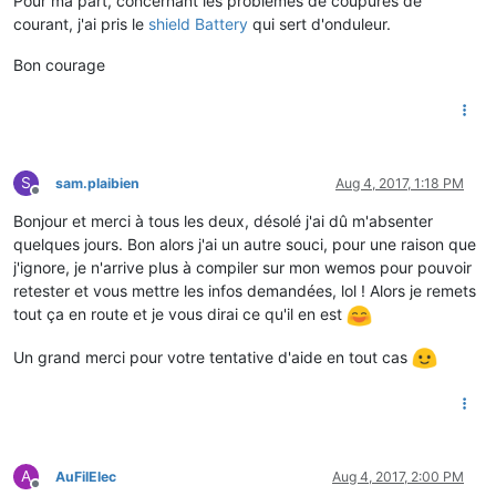
Pour ma part, concernant les problèmes de coupures de
courant, j'ai pris le
shield Battery
qui sert d'onduleur.
Bon courage
S
sam.plaibien
Aug 4, 2017, 1:18 PM
Offline
Bonjour et merci à tous les deux, désolé j'ai dû m'absenter
quelques jours. Bon alors j'ai un autre souci, pour une raison que
j'ignore, je n'arrive plus à compiler sur mon wemos pour pouvoir
retester et vous mettre les infos demandées, lol ! Alors je remets
tout ça en route et je vous dirai ce qu'il en est
Un grand merci pour votre tentative d'aide en tout cas
A
AuFilElec
Aug 4, 2017, 2:00 PM
Offline