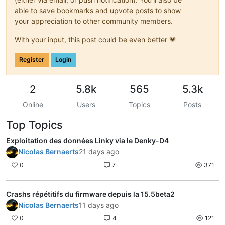
able to save bookmarks and upvote posts to show
your appreciation to other community members.
With your input, this post could be even better 💗
Register
Login
2
5.8k
565
5.3k
Online
Users
Topics
Posts
Top Topics
Exploitation des données Linky via le Denky-D4
Nicolas Bernaerts
21 days ago
0
7
371
Crashs répétitifs du firmware depuis la 15.5beta2
Nicolas Bernaerts
11 days ago
0
4
121