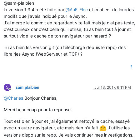
@sam-plaibien
la version 1.3.4 a été faite par
@
AuFilElec
et contient de lourdes
modifs que j'avais indiqué pour le Async.
J'ai mergé le commit en regardant vite fait mais je n'ai pas testé,
c'est curieux car c'est celle qu'il utilise, tu as bien tout à jour et
surtout vidé le cache de ton navigateur par hasard ?
Tu as bien les version git (ou téléchargé depuis le repo) des
librairies Async (WebServeur et TCP) ?
S
sam.plaibien
Jul 13, 2017, 6:11 PM
Offline
@
Charles
Bonjour Charles,
Merci beaucoup pour ta réponse.
Tout est bien à jour et j'ai également nettoyé le cache, essayé
avec un autre navigateur, etc mais rien n'y fait
J'utilise les
versions dispo sur le repo. Je vais continuer mes investigations.