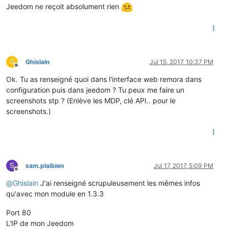
Jeedom ne reçoit absolument rien
G
Ghislain
Jul 15, 2017, 10:37 PM
Offline
Ok. Tu as renseigné quoi dans l'interface web remora dans
configuration puis dans jeedom ? Tu peux me faire un
screenshots stp ? (Enlève les MDP, clé API.. pour le
screenshots.)
S
sam.plaibien
Jul 17, 2017, 5:09 PM
Offline
@
Ghislain
J'ai renseigné scrupuleusement les mêmes infos
qu'avec mon module en 1.3.3
Port 80
L'IP de mon Jeedom