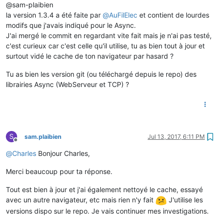
@sam-plaibien
la version 1.3.4 a été faite par
@
AuFilElec
et contient de lourdes
modifs que j'avais indiqué pour le Async.
J'ai mergé le commit en regardant vite fait mais je n'ai pas testé,
c'est curieux car c'est celle qu'il utilise, tu as bien tout à jour et
surtout vidé le cache de ton navigateur par hasard ?
Tu as bien les version git (ou téléchargé depuis le repo) des
librairies Async (WebServeur et TCP) ?
S
sam.plaibien
Jul 13, 2017, 6:11 PM
Offline
@
Charles
Bonjour Charles,
Merci beaucoup pour ta réponse.
Tout est bien à jour et j'ai également nettoyé le cache, essayé
avec un autre navigateur, etc mais rien n'y fait
J'utilise les
versions dispo sur le repo. Je vais continuer mes investigations.