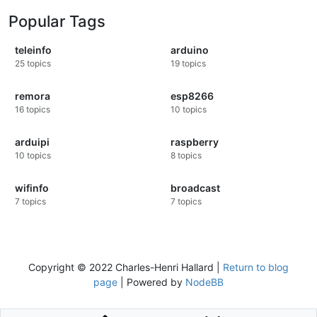
Popular Tags
teleinfo
arduino
25
topics
19
topics
remora
esp8266
16
topics
10
topics
arduipi
raspberry
10
topics
8
topics
wifinfo
broadcast
7
topics
7
topics
Copyright © 2022 Charles-Henri Hallard |
Return to blog
page
| Powered by
NodeBB