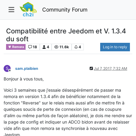
Community Forum
Compatibilité entre Jeedom et V. 1.3.4
du soft
18
4
11.6k
4
Log in to reply
Remora
S
sam.plaibien
Jul 7, 2017, 7:32 AM
Offline
Bonjour à vous tous,
Voici 3 semaines que j'essaie désespérément de passer ma
remora en version 1.3.4 afin de bénéficier notamment de la
fonction "Reverse" sur le relais mais aussi afin de mettre fin à
quelques soucis de perte de connexion (en cas de coupure
d'alim ou même parfois de façon aléatoire), je dois me rendre sur
la page de config et indiquer un ADCO bidon avant de relaisser
vide afin que mon remora se synchronise à nouveau avec
Jeedom.