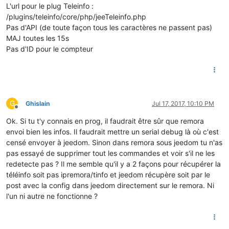
L'url pour le plug Teleinfo :
/plugins/teleinfo/core/php/jeeTeleinfo.php
Pas d'API (de toute façon tous les caractères ne passent pas)
MAJ toutes les 15s
Pas d'ID pour le compteur
G
Ghislain
Jul 17, 2017, 10:10 PM
Offline
Ok. Si tu t'y connais en prog, il faudrait être sûr que remora
envoi bien les infos. Il faudrait mettre un serial debug là où c'est
censé envoyer à jeedom. Sinon dans remora sous jeedom tu n'as
pas essayé de supprimer tout les commandes et voir s'il ne les
redetecte pas ? Il me semble qu'il y a 2 façons pour récupérer la
téléinfo soit pas ipremora/tinfo et jeedom récupère soit par le
post avec la config dans jeedom directement sur le remora. Ni
l'un ni autre ne fonctionne ?