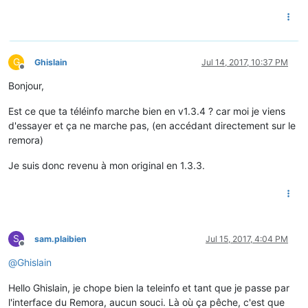
G
Ghislain
Jul 14, 2017, 10:37 PM
Offline
Bonjour,
Est ce que ta téléinfo marche bien en v1.3.4 ? car moi je viens
d'essayer et ça ne marche pas, (en accédant directement sur le
remora)
Je suis donc revenu à mon original en 1.3.3.
S
sam.plaibien
Jul 15, 2017, 4:04 PM
Offline
@
Ghislain
Hello Ghislain, je chope bien la teleinfo et tant que je passe par
l'interface du Remora, aucun souci. Là où ça pêche, c'est que