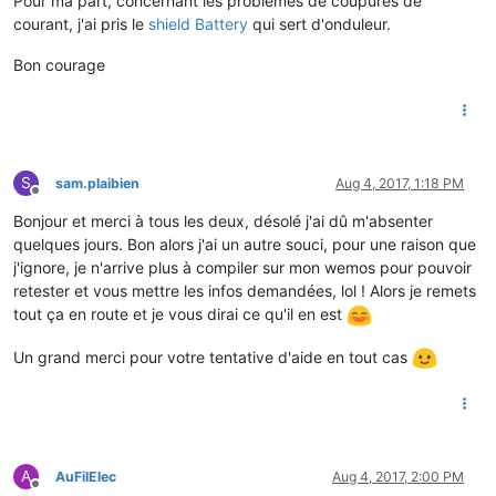
Pour ma part, concernant les problèmes de coupures de
courant, j'ai pris le
shield Battery
qui sert d'onduleur.
Bon courage
S
sam.plaibien
Aug 4, 2017, 1:18 PM
Offline
Bonjour et merci à tous les deux, désolé j'ai dû m'absenter
quelques jours. Bon alors j'ai un autre souci, pour une raison que
j'ignore, je n'arrive plus à compiler sur mon wemos pour pouvoir
retester et vous mettre les infos demandées, lol ! Alors je remets
tout ça en route et je vous dirai ce qu'il en est
Un grand merci pour votre tentative d'aide en tout cas
A
AuFilElec
Aug 4, 2017, 2:00 PM
Offline