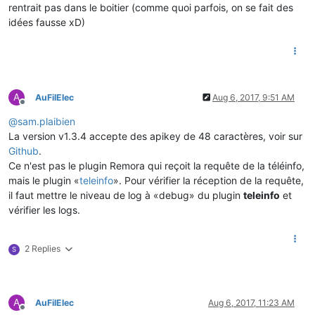
rentrait pas dans le boitier (comme quoi parfois, on se fait des
idées fausse xD)
A
AuFilElec
Aug 6, 2017, 9:51 AM
Offline
@
sam.plaibien
La version v1.3.4 accepte des apikey de 48 caractères, voir sur
Github
.
Ce n'est pas le plugin Remora qui reçoit la requête de la téléinfo,
mais le plugin «
teleinfo
». Pour vérifier la réception de la requête,
il faut mettre le niveau de log à «debug» du plugin
teleinfo
et
vérifier les logs.
2 Replies
S
A
AuFilElec
Aug 6, 2017, 11:23 AM
Offline