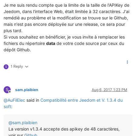
Je me suis rendu compte que la limite de la taille de l'APIKey de
Jeedom, dans l'interface Web, était limitée à 32 caractères. J'ai
remédié au problème et la modification se trouve sur le Github,
mais n'est pas encore déployée sur une release, ce sera pour
plus tard.
Si vous souhaitez en bénéficier, je vous invite à remplacer les
fichiers du répertoire
data
de votre code source par ceux du
dépôt Github.
1 Reply
S
S
sam.plaibien
Aug 6, 2017, 1:23 PM
Offline
@
AuFilElec
said in
Compatibilité entre Jeedom et V. 1.3.4 du
soft
:
@
sam.plaibien
La version v1.3.4 accepte des apikey de 48 caractères,
voir sur
Github
.