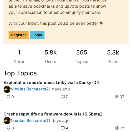
able to save bookmarks and upvote posts to show
your appreciation to other community members.
With your input, this post could be even better 💗
Register
Login
1
5.8k
565
5.3k
Online
Users
Topics
Posts
Top Topics
Exploitation des données Linky via le Denky-D4
Nicolas Bernaerts
21 days ago
0
7
371
Crashs répétitifs du firmware depuis la 15.5beta2
Nicolas Bernaerts
11 days ago
0
4
121