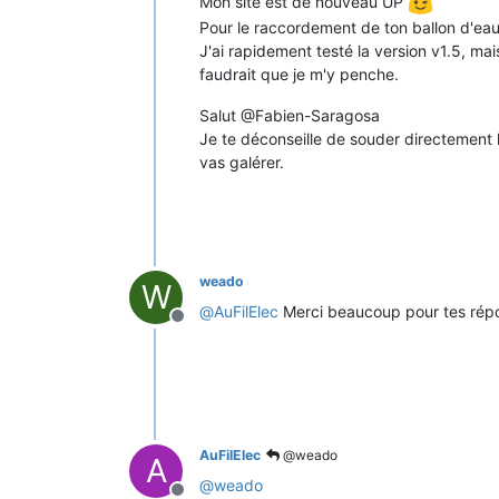
Mon site est de nouveau UP
Pour le raccordement de ton ballon d'ea
J'ai rapidement testé la version v1.5, mai
faudrait que je m'y penche.
Salut @Fabien-Saragosa
Je te déconseille de souder directemen
vas galérer.
weado
W
@
AuFilElec
Merci beaucoup pour tes répon
Offline
AuFilElec
@weado
A
@
weado