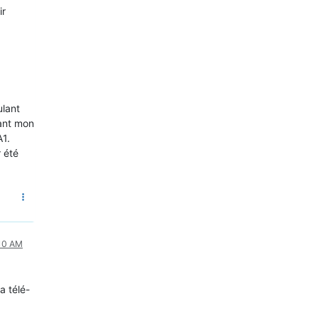
ir
ulant
tant mon
A1.
r été
:10 AM
a télé-