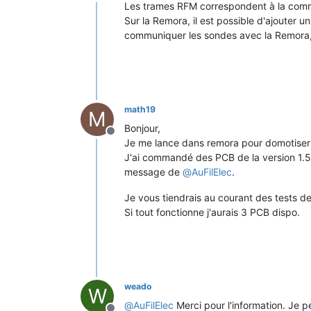
Offline
Les trames RFM correspondent à la comm
Sur la Remora, il est possible d'ajouter 
communiquer les sondes avec la Remora, 
math19
M
Bonjour,
Offline
Je me lance dans remora pour domotiser
J'ai commandé des PCB de la version 1.
message de
@
AuFilElec
.
Je vous tiendrais au courant des tests d
Si tout fonctionne j'aurais 3 PCB dispo.
weado
W
@
AuFilElec
Merci pour l'information. Je p