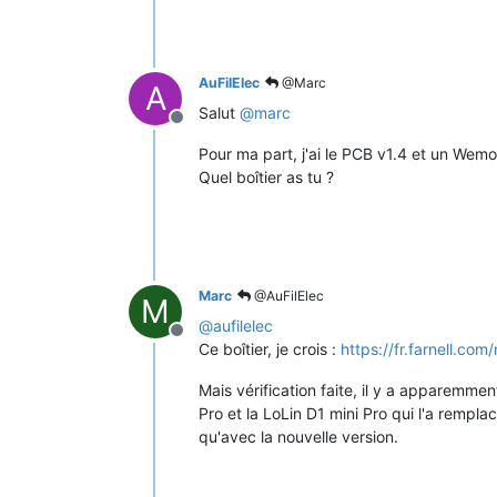
AuFilElec
@Marc
A
Salut
@
marc
Offline
Pour ma part, j'ai le PCB v1.4 et un Wemos
Quel boîtier as tu ?
Marc
@AuFilElec
M
@
aufilelec
Offline
Ce boîtier, je crois :
https://fr.farnell.c
Mais vérification faite, il y a apparemme
Pro et la LoLin D1 mini Pro qui l'a rempl
qu'avec la nouvelle version.