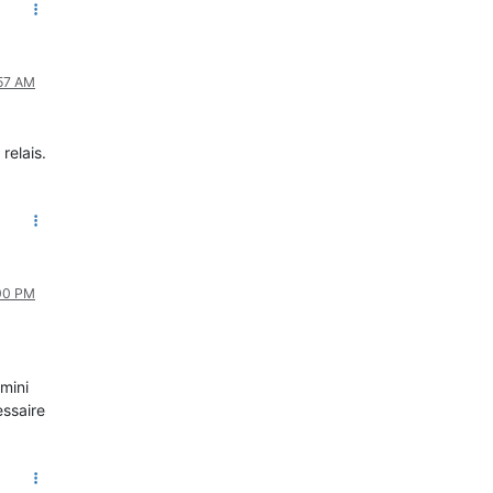
:57 AM
relais.
:00 PM
mini
essaire