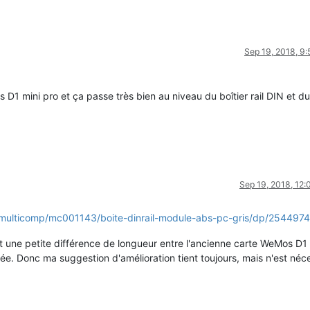
Sep 19, 2018, 9
 D1 mini pro et ça passe très bien au niveau du boîtier rail DIN et du 
Sep 19, 2018, 12
om/multicomp/mc001143/boite-dinrail-module-abs-pc-gris/dp/2544974
nt une petite différence de longueur entre l'ancienne carte WeMos D1 
acée. Donc ma suggestion d'amélioration tient toujours, mais n'est néc