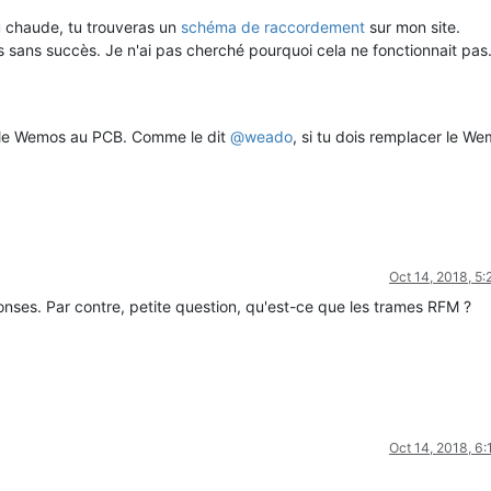
u chaude, tu trouveras un
schéma de raccordement
sur mon site.
s sans succès. Je n'ai pas cherché pourquoi cela ne fonctionnait pas. 
t le Wemos au PCB. Comme le dit
@
weado
, si tu dois remplacer le We
Oct 14, 2018, 5
ses. Par contre, petite question, qu'est-ce que les trames RFM ?
Oct 14, 2018, 6