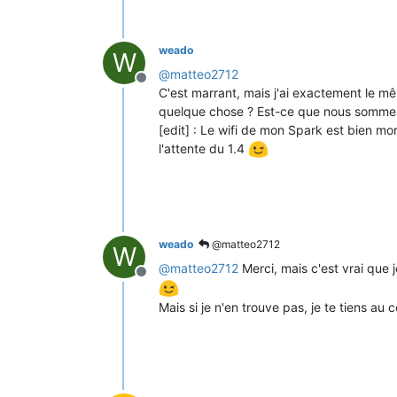
weado
W
@
matteo2712
Offline
C'est marrant, mais j'ai exactement le mêm
quelque chose ? Est-ce que nous sommes 
[edit] : Le wifi de mon Spark est bien mor
l'attente du 1.4
weado
@matteo2712
W
@
matteo2712
Merci, mais c'est vrai que 
Offline
Mais si je n'en trouve pas, je te tiens au 