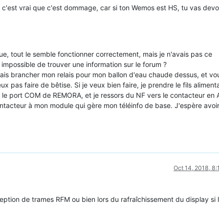
'est vrai que c'est dommage, car si ton Wemos est HS, tu vas devo
leue, tout le semble fonctionner correctement, mais je n'avais pas ce
mpossible de trouver une information sur le forum ?
oulais brancher mon relais pour mon ballon d'eau chaude dessus, et vo
 pas faire de bêtise. Si je veux bien faire, je prendre le fils alimen
r le port COM de REMORA, et je ressors du NF vers le contacteur en 
 contacteur à mon module qui gère mon téléinfo de base. J'espère avoi
Oct 14, 2018, 8
ception de trames RFM ou bien lors du rafraîchissement du display si l