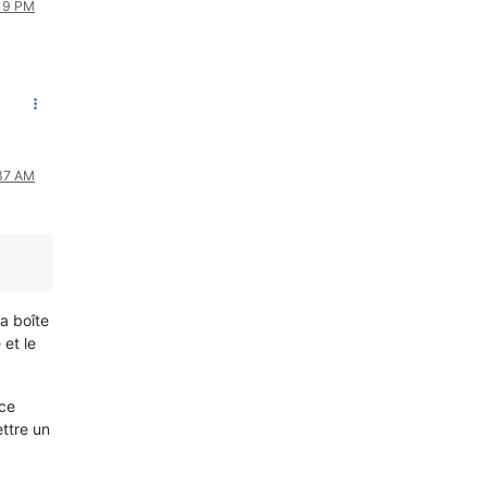
:19 PM
:37 AM
.
a boîte
et le
ace
ettre un