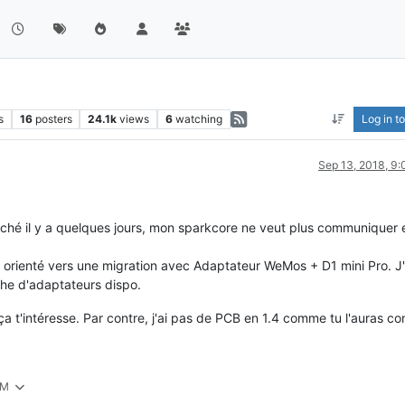
s
16
posters
24.1k
views
6
watching
Log in to
Sep 13, 2018, 9
ché il y a quelques jours, mon sparkcore ne veut plus communiquer e
s orienté vers une migration avec Adaptateur WeMos + D1 mini Pro. J
rche d'adaptateurs dispo.
 t'intéresse. Par contre, j'ai pas de PCB en 1.4 comme tu l'auras co
AM