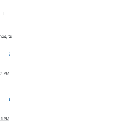
Il
mos, tu
:24 PM
:16 PM