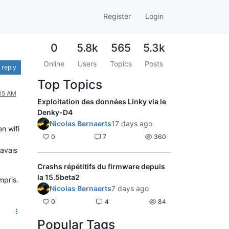
Register
Login
0
5.8k
565
5.3k
Online
Users
Topics
Posts
 reply
Top Topics
:05 AM
Exploitation des données Linky via le
Denky-D4
Nicolas Bernaerts
17 days ago
n wifi
0
7
360
'avais
Crashs répétitifs du firmware depuis
la 15.5beta2
mpris.
Nicolas Bernaerts
7 days ago
0
4
84
Popular Tags