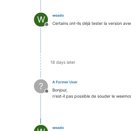
weado
W
Certains ont-ils déjà tester la version ave
Offline
18 days later
A Former User
?
Bonjour,
Offline
n'est-il pas possible de souder le weemos
weado