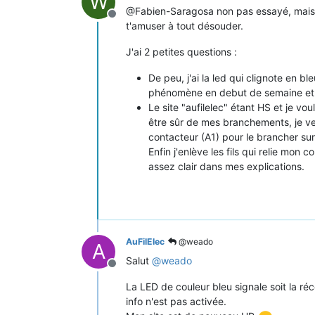
W
@Fabien-Saragosa non pas essayé, mais c
Offline
t'amuser à tout désouder.
J'ai 2 petites questions :
De peu, j'ai la led qui clignote en b
phénomène en debut de semaine et i
Le site "aufilelec" étant HS et je v
être sûr de mes branchements, je veux
contacteur (A1) pour le brancher su
Enfin j'enlève les fils qui relie mon
assez clair dans mes explications.
AuFilElec
@weado
A
Salut
@
weado
Offline
La LED de couleur bleu signale soit la ré
info n'est pas activée.