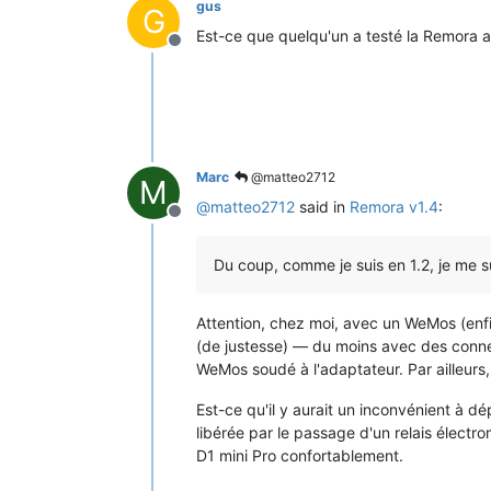
gus
G
Est-ce que quelqu'un a testé la Remora 
Offline
Marc
@matteo2712
M
@
matteo2712
said in
Remora v1.4
:
Offline
Du coup, comme je suis en 1.2, je me 
Attention, chez moi, avec un WeMos (enfin
(de justesse) — du moins avec des connec
WeMos soudé à l'adaptateur. Par ailleurs,
Est-ce qu'il y aurait un inconvénient à dép
libérée par le passage d'un relais électro
D1 mini Pro confortablement.