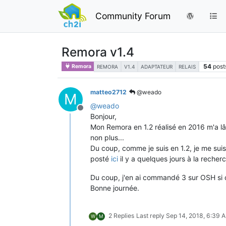
Community Forum
Remora v1.4
54
post
Remora
REMORA
V1.4
ADAPTATEUR
RELAIS
matteo2712
@weado
M
@
weado
Offline
Bonjour,
Mon Remora en 1.2 réalisé en 2016 m'a lâ
non plus...
Du coup, comme je suis en 1.2, je me sui
posté
ici
il y a quelques jours à la reche
Du coup, j'en ai commandé 3 sur OSH si ça
Bonne journée.
2 Replies
Last reply
Sep 14, 2018, 6:39 
W
M