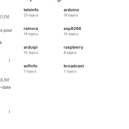
teleinfo
arduino
25
topics
19
topics
:01 PM
remora
esp8266
as pour
16
topics
10
topics
s
arduipi
raspberry
10
topics
8
topics
wifinfo
broadcast
7
topics
7
topics
:39 AM
o-date