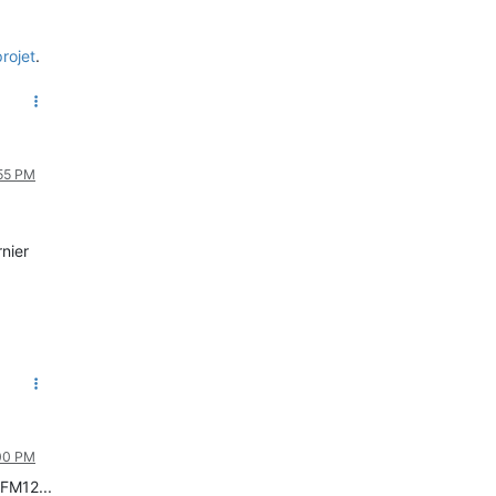
projet
.
:55 PM
rnier
:00 PM
RFM12...