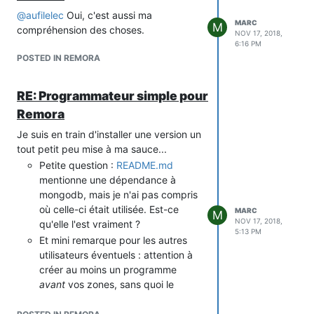
@
aufilelec
Oui, c'est aussi ma
MARC
M
compréhension des choses.
NOV 17, 2018,
6:16 PM
POSTED IN REMORA
RE: Programmateur simple pour
Remora
Je suis en train d'installer une version un
tout petit peu mise à ma sauce...
Petite question :
README.md
mentionne une dépendance à
mongodb, mais je n'ai pas compris
où celle-ci était utilisée. Est-ce
MARC
M
NOV 17, 2018,
qu'elle l'est vraiment ?
5:13 PM
Et mini remarque pour les autres
utilisateurs éventuels : attention à
créer au moins un programme
avant
vos zones, sans quoi le
chargement de la page d'accueil
échoue.
@
trahay
: Je ne sais pas si