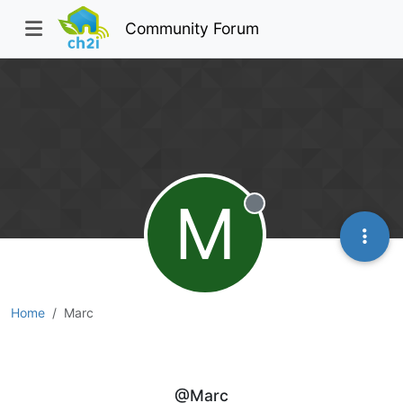
Community Forum
M
Offline
Home
Marc
Marc
@Marc