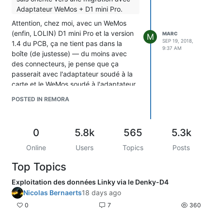
Adaptateur WeMos + D1 mini Pro.
Attention, chez moi, avec un WeMos
(enfin, LOLIN) D1 mini Pro et la version
MARC
M
SEP 19, 2018,
1.4 du PCB, ça ne tient pas dans la
9:37 AM
boîte (de justesse) — du moins avec
des connecteurs, je pense que ça
passerait avec l'adaptateur soudé à la
carte et le WeMos soudé à l'adaptateur.
Par ailleurs, le bord du WeMos touche le
POSTED IN REMORA
relais.
Est-ce qu'il y aurait un inconvénient à
déplacer le relais et le WeMos vers le
0
5.8k
565
5.3k
bord de la carte, en utilisant la place
libérée par le passage d'un relais
Online
Users
Topics
Posts
électromécanique à un relais statique ?
Top Topics
Je crois que ça suffirait à pouvoir
mettre un D1 mini Pro confortablement.
Exploitation des données Linky via le Denky-D4
Nicolas Bernaerts
18 days ago
0
7
360