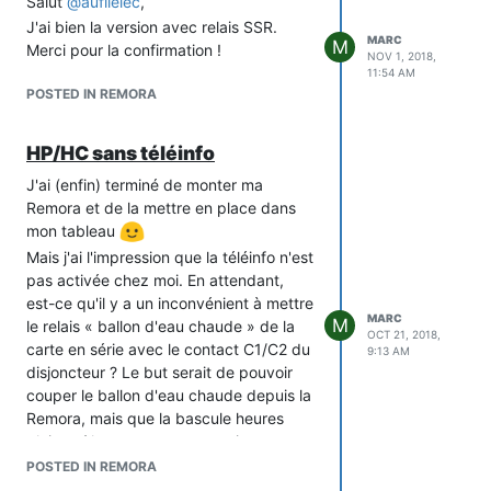
Salut
@
aufilelec
,
définir le programme de chaque jour
avec une granularité de 15 min, plutôt
J'ai bien la version avec relais SSR.
MARC
M
qu'autoriser des plages arbitraires (en
Merci pour la confirmation !
NOV 1, 2018,
stockant la liste des basculements
11:54 AM
POSTED IN REMORA
plutôt qu'un tableau d'états, bien sûr) ?
Et sinon, j'ai l'impression que ça vaudrait
la peine de donner plus de souplesse
HP/HC sans téléinfo
dans l'association jour →
J'ai (enfin) terminé de monter ma
programme_journee : la sélection en
Remora et de la mettre en place dans
fonction du jour de la semaine convient
mon tableau
le plus souvent, mais il y a pas mal
Mais j'ai l'impression que la téléinfo n'est
d'exceptions que l'on pourrait vouloir
pas activée chez moi. En attendant,
programmer à l'avance (jours fériés,
est-ce qu'il y a un inconvénient à mettre
absences de plusieurs jours...). En fait,
MARC
M
le relais « ballon d'eau chaude » de la
j'ai l'impression qu'il faudrait pouvoir
OCT 21, 2018,
carte en série avec le contact C1/C2 du
donner un ensemble arbitraire de règles
9:13 AM
disjoncteur ? Le but serait de pouvoir
du style « les premiers lundis du mois
couper le ballon d'eau chaude depuis la
entre telle date et telle date, utiliser le
Remora, mais que la bascule heures
programme X ». Mais je ne sais pas trop
pleines / heures creuses continue tout
comment rendre ça digeste pour
de même à fonctionner correctement.
l'utilisateur, ni s'il existe du code tout fait
POSTED IN REMORA
qui ferait ça bien...
Merci de votre aide !