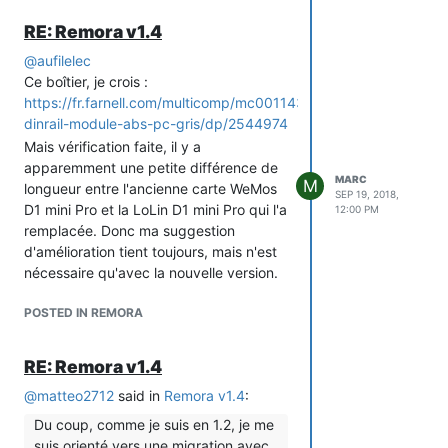
Merci encore en tout cas !
RE: Remora v1.4
@
aufilelec
Ce boîtier, je crois :
https://fr.farnell.com/multicomp/mc001143/boite-
dinrail-module-abs-pc-gris/dp/2544974
Mais vérification faite, il y a
apparemment une petite différence de
MARC
M
longueur entre l'ancienne carte WeMos
SEP 19, 2018,
D1 mini Pro et la LoLin D1 mini Pro qui l'a
12:00 PM
remplacée. Donc ma suggestion
d'amélioration tient toujours, mais n'est
nécessaire qu'avec la nouvelle version.
POSTED IN REMORA
RE: Remora v1.4
@
matteo2712
said in
Remora v1.4
:
Du coup, comme je suis en 1.2, je me
suis orienté vers une migration avec