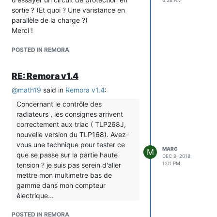
6:38 AM
sortie ? (Et quoi ? Une varistance en
parallèle de la charge ?)
Merci !
POSTED IN REMORA
RE: Remora v1.4
@
math19
said in
Remora v1.4
:
Concernant le contrôle des
radiateurs , les consignes arrivent
correctement aux triac ( TLP268J,
nouvelle version du TLP168). Avez-
vous une technique pour tester ce
MARC
M
que se passe sur la partie haute
DEC 9, 2018,
1:01 PM
tension ? je suis pas serein d'aller
mettre mon multimetre bas de
gamme dans mon compteur
électrique...
Si je ne dis pas de connerie, tu dois
POSTED IN REMORA