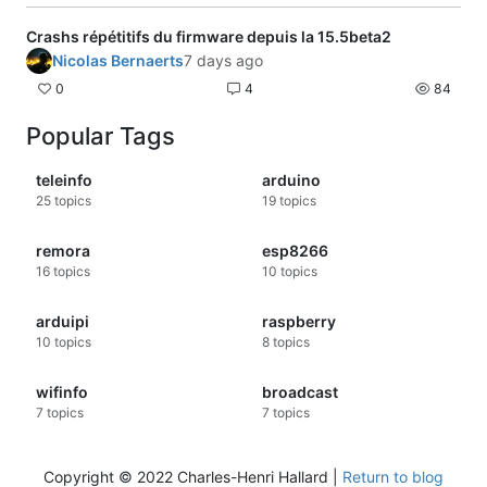
Crashs répétitifs du firmware depuis la 15.5beta2
Nicolas Bernaerts
7 days ago
0
4
84
Popular Tags
teleinfo
arduino
25
topics
19
topics
remora
esp8266
16
topics
10
topics
arduipi
raspberry
10
topics
8
topics
wifinfo
broadcast
7
topics
7
topics
Copyright © 2022 Charles-Henri Hallard |
Return to blog