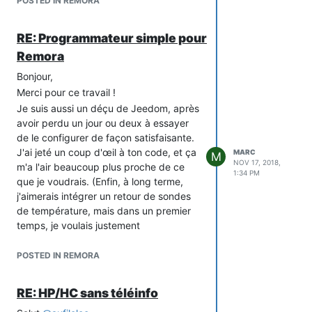
POSTED IN REMORA
tu es intéressé par les rapports de
bug, j'en ai fait un dans le doute.
RE: Programmateur simple pour
Remora
Bonjour,
Merci pour ce travail !
Je suis aussi un déçu de Jeedom, après
avoir perdu un jour ou deux à essayer
de le configurer de façon satisfaisante.
J'ai jeté un coup d'œil à ton code, et ça
MARC
M
NOV 17, 2018,
m'a l'air beaucoup plus proche de ce
1:34 PM
que je voudrais. (Enfin, à long terme,
j'aimerais intégrer un retour de sondes
de température, mais dans un premier
temps, je voulais justement
m'implémenter un système de
programmes sur une journée à associer
POSTED IN REMORA
ensuite à des jours/zones.)
Un truc qui m'intrigue cependant : est-
RE: HP/HC sans téléinfo
ce qu'il y a une raison particulière de