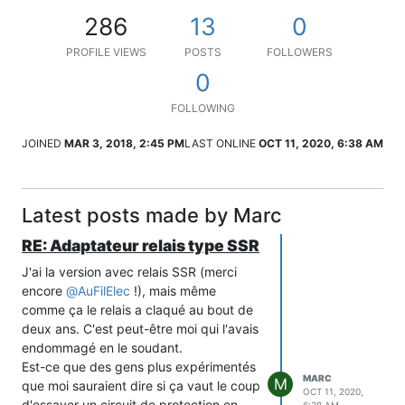
286
13
0
PROFILE VIEWS
POSTS
FOLLOWERS
0
FOLLOWING
JOINED
MAR 3, 2018, 2:45 PM
LAST ONLINE
OCT 11, 2020, 6:38 AM
Latest posts made by Marc
RE: Adaptateur relais type SSR
J'ai la version avec relais SSR (merci
encore
@
AuFilElec
!), mais même
comme ça le relais a claqué au bout de
deux ans. C'est peut-être moi qui l'avais
endommagé en le soudant.
Est-ce que des gens plus expérimentés
MARC
M
que moi sauraient dire si ça vaut le coup
OCT 11, 2020,
d'essayer un circuit de protection en