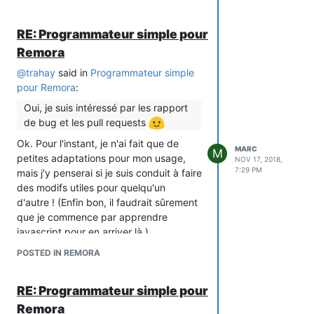
simplement pouvoir mesurer la
résistance (dans les deux sens) en
RE: Programmateur simple pour
sortie des triacs. Mais effectivement,
c'est probablement un souci de 5V vs
Remora
3.3V (je me suis fait avoir aussi).
@
trahay
said in
Programmateur simple
pour Remora
:
Oui, je suis intéressé par les rapport
de bug et les pull requests
Ok. Pour l'instant, je n'ai fait que de
MARC
M
petites adaptations pour mon usage,
NOV 17, 2018,
7:29 PM
mais j'y penserai si je suis conduit à faire
des modifs utiles pour quelqu'un
d'autre ! (Enfin bon, il faudrait sûrement
que je commence par apprendre
javascript pour en arriver là.)
POSTED IN REMORA
RE: Programmateur simple pour
Remora